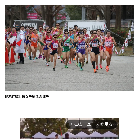
都道府県対抗女子駅伝の様子
このニュースを見る
arrow_forward_ios