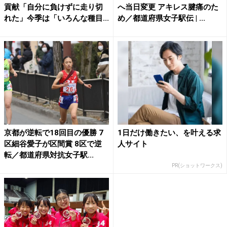
貢献「自分に負けずに走り切
へ当日変更 アキレス腱痛のた
れた」今季は「いろんな種目...
め／都道府県女子駅伝 | ...
京都が逆転で18回目の優勝 7
1日だけ働きたい、を叶える求
区細谷愛子が区間賞 8区で逆
人サイト
転／都道府県対抗女子駅...
PR(ショットワークス)