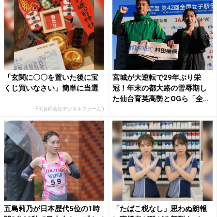
「玄関に〇〇を置いた後に宝
宮城が大逆転で29年ぶり栄
くじ買いなさい」簡単に当選
冠！年末の都大路の雪辱期し
た仙台育英高勢とOGら「全
員...
PR(合同会社デジタルファーム )
五島莉乃が日本歴代5位の1時
「たばこ税なし」思わぬ朗報