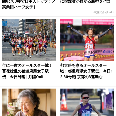
間8分03秒で日本人トップ！／
に喫煙者が群がる新型タバコ
実業団ハーフ女子 | ...
PR(株式会社HAL)
年に一度のオールスター戦！
都大路を彩るオールスター
百花繚乱の都道府県女子駅
戦！都道府県女子駅伝、今日1
伝、今日号砲 | 月陸Onli...
2:30号砲 京都の3連覇な...