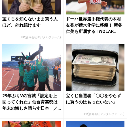
宝くじを知らないまま買う人
ドーハ世界選手権代表の木村
ほど、外れ続けます
友香が積水化学に移籍！ 新谷
仁美も所属するTWOLAP...
PR(合同会社デジタルファーム)
29年ぶりVの宮城「設定を上
宝くじ当選者「〇〇をやらず
回ってくれた」仙台育英勢は
に買うのはもったいない」
年末の悔しさ晴らす日本一／...
PR(合同会社デジタルファーム )