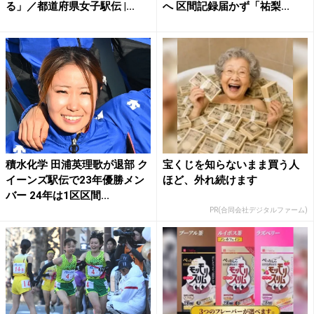
る」／都道府県女子駅伝 |...
へ 区間記録届かず「祐梨...
積水化学 田浦英理歌が退部 ク
宝くじを知らないまま買う人
イーンズ駅伝で23年優勝メン
ほど、外れ続けます
バー 24年は1区区間...
PR(合同会社デジタルファーム)