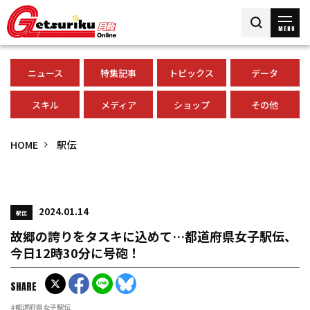
MENU
ニュース
特集記事
トピックス
データ
スキル
メディア
ショップ
その他
HOME
駅伝
2024.01.14
駅伝
故郷の誇りをタスキに込めて…都道府県女子駅伝、
今日12時30分に号砲！
SHARE
#都道府県女子駅伝