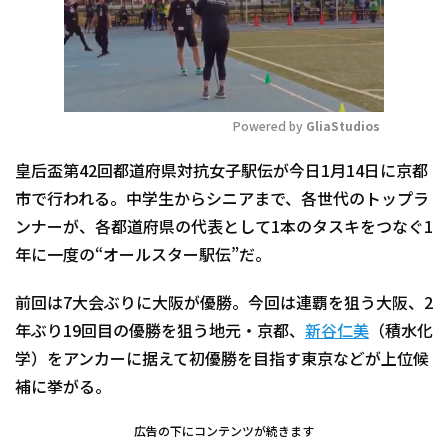
Powered by 
GliaStudios
Mute
皇后盃第42回都道府県対抗女子駅伝が今日1月14日に京都
市で行われる。中学生からシニアまで、各世代のトップラ
ンナーが、各都道府県の代表として1本のタスキをつなぐ1
年に一度の“オールスター駅伝”だ。
前回は7大会ぶりに大阪が優勝。今回は連覇を狙う大阪、2
年ぶり19回目の優勝を狙う地元・京都、
新谷仁美
（積水化
学）をアンカーに据えて初優勝を目指す東京などが上位候
補に挙がる。
広告の下にコンテンツが続きます