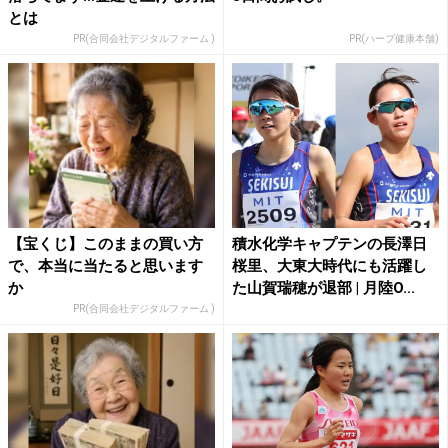
とは
PR(合同会社デジタルファーム )
PR(ハーブ健康本舗)
【宝くじ】このままの買い方
積水化学キャプテンの長澤日
で、本当に当たると思います
桜里、大東大時代にも活躍し
か
た山賀瑞穂が退部 | 月陸O...
PR(合同会社デジタルファーム )