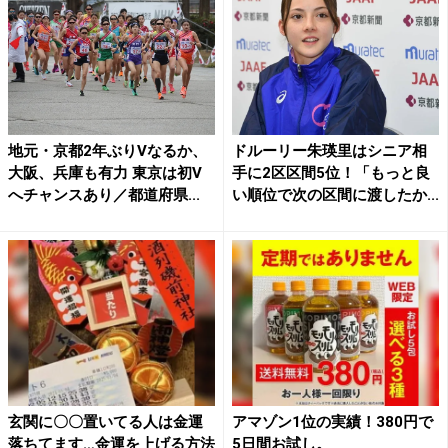
地元・京都2年ぶりVなるか、
ドルーリー朱瑛里はシニア相
大阪、兵庫も有力 東京は初V
手に2区区間5位！「もっと良
へチャンスあり／都道府県...
い順位で次の区間に渡したか...
玄関に〇〇置いてる人は金運
アマゾン1位の実績！380円で
落ちてます…金運を上げる方法
5日間お試し。