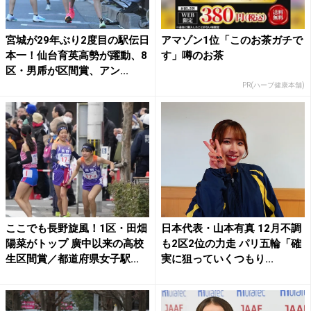
宮城が29年ぶり2度目の駅伝日
アマゾン1位「このお茶ガチで
本一！仙台育英高勢が躍動、8
す」噂のお茶
区・男乕が区間賞、アン...
PR(ハーブ健康本舗)
ここでも長野旋風！1区・田畑
日本代表・山本有真 12月不調
陽菜がトップ 廣中以来の高校
も2区2位の力走 パリ五輪「確
生区間賞／都道府県女子駅...
実に狙っていくつもり...