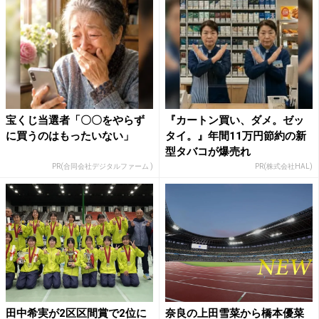
宝くじ当選者「〇〇をやらず
『カートン買い、ダメ。ゼッ
に買うのはもったいない」
タイ。』年間11万円節約の新
型タバコが爆売れ
PR(合同会社デジタルファーム )
PR(株式会社HAL)
田中希実が2区区間賞で2位に
奈良の上田雪菜から橋本優菜