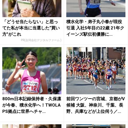
「どうせ当たらない」と思っ
積水化学・弟子丸小春が現役
てた私が本当に当選した“買い
引退 入社5年目の22歳 21年ク
方”がこれ
イーンズ駅伝初優勝に...
PR(合同会社デジタルファーム )
800m日本記録保持者・久保凛
前回ワンツーの宮城、京都がV
が今春、積水化学へ！TWOLA
候補 大阪、神奈川、千葉、長
PS拠点に世界へチャ...
野、兵庫などが上位伺う／...