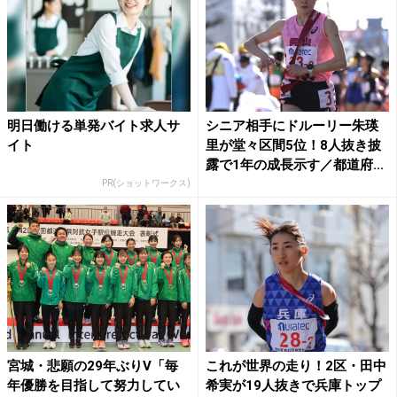
明日働ける単発バイト求人サ
シニア相手にドルーリー朱瑛
イト
里が堂々区間5位！8人抜き披
露で1年の成長示す／都道府...
PR(ショットワークス)
宮城・悲願の29年ぶりV「毎
これが世界の走り！2区・田中
年優勝を目指して努力してい
希実が19人抜きで兵庫トップ