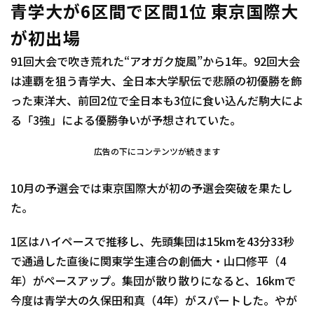
青学大が6区間で区間1位 東京国際大
が初出場
91回大会で吹き荒れた“アオガク旋風”から1年。92回大会
は連覇を狙う青学大、全日本大学駅伝で悲願の初優勝を飾
った東洋大、前回2位で全日本も3位に食い込んだ駒大によ
る「3強」による優勝争いが予想されていた。
広告の下にコンテンツが続きます
10月の予選会では東京国際大が初の予選会突破を果たし
た。
1区はハイペースで推移し、先頭集団は15kmを43分33秒
で通過した直後に関東学生連合の創価大・山口修平（4
年）がペースアップ。集団が散り散りになると、16kmで
今度は青学大の久保田和真（4年）がスパートした。やが