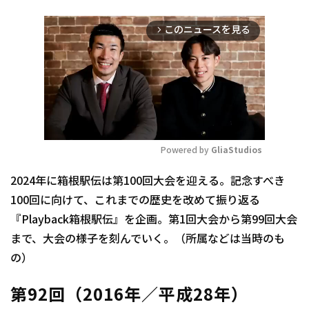
このニュースを見る
arrow_forward_ios
Powered by 
GliaStudios
Mute
2024年に箱根駅伝は第100回大会を迎える。記念すべき
100回に向けて、これまでの歴史を改めて振り返る
『Playback箱根駅伝』を企画。第1回大会から第99回大会
まで、大会の様子を刻んでいく。（所属などは当時のも
の）
第92回（2016年／平成28年）