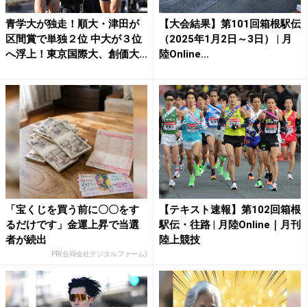
青学大が独走！順大・津田が
【大会結果】第101回箱根駅伝
区間賞で単独２位 中大が３位
（2025年1月2日～3日） | 月
へ浮上！東京国際大、創価大...
陸Online...
「宝くじを買う前に〇〇をす
【テキスト速報】第102回箱根
るだけです」金運上昇で当選
駅伝・往路 | 月陸Online｜月刊
者が続出
陸上競技
PR(合同会社デジタルファーム)