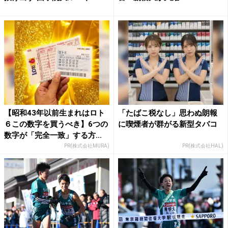
【昭和43年以前生まれはロト
「たばこ税なし」思わぬ朗報
６この数字を買うべき】6つの
に喫煙者が群がる新型タバコ
数字が「完全一致」する方...
PR(株式会社MURA)
PR(株式会社HAL)