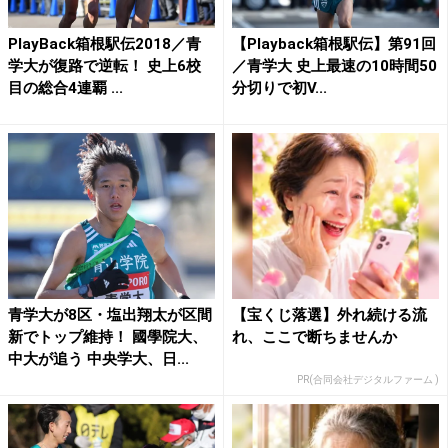
PlayBack箱根駅伝2018／青
【Playback箱根駅伝】第91回
学大が復路で逆転！ 史上6校
／青学大 史上最速の10時間50
目の総合4連覇 ...
分切りで初V...
青学大が8区・塩出翔太が区間
【宝くじ落選】外れ続ける流
新でトップ維持！ 國學院大、
れ、ここで断ちませんか
中大が追う 中央学大、日...
PR(合同会社デジタルファーム )