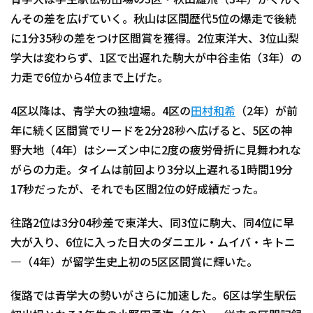
青学大は学生駅伝初出場の3区・秋山雄飛（3年）がぐんぐ
んその差を広げていく。秋山は区間歴代5位の爆走で後続
に1分35秒の差をつけ区間賞を獲得。2位東洋大、3位山梨
学大は変わらず、1区で出遅れた駒大が中谷圭佑（3年）の
力走で6位から4位まで上げた。
4区以降は、青学大の独壇場。4区の
田村和希
（2年）が前
年に続く区間賞でリードを2分28秒へ広げると、5区の神
野大地（4年）はシーズン中に2度の疲労骨折に見舞われな
がらの力走。タイムは前回より3分以上遅れる1時間19分
17秒だったが、それでも区間2位の好成績だった。
往路2位は3分04秒差で東洋大、同3位に駒大、同4位に早
大が入り、6位に入った日大のダニエル・ムイバ・キトニ
―（4年）が留学生史上初の5区区間賞に輝いた。
復路では青学大の勢いがさらに加速した。6区は学生駅伝