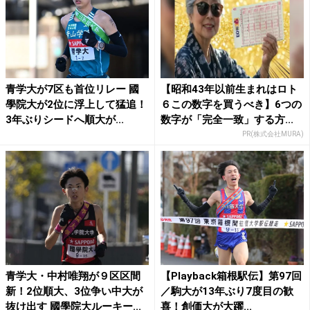
青学大が7区も首位リレー 國
【昭和43年以前生まれはロト
學院大が2位に浮上して猛追！
６この数字を買うべき】6つの
3年ぶりシードへ順大が...
数字が「完全一致」する方...
PR(株式会社MURA)
青学大・中村唯翔が９区区間
【Playback箱根駅伝】第97回
新！2位順大、3位争い中大が
／駒大が13年ぶり7度目の歓
抜け出す 國學院大ルーキー...
喜！創価大が大躍...