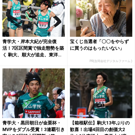
青学大・岸本大紀が完全復
宝くじ当選者「〇〇をやらず
活！7区区間賞で独走態勢を築
に買うのはもったいない」
く 駒大、順大が追走、東洋
大...
PR(合同会社デジタルファーム )
青学大・黒田朝日が金栗杯・
【箱根駅伝】駒大13年ぶりの
MVPをダブル受賞！3連覇引き
歓喜！出場4回目の創価大2