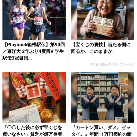
【Playback箱根駅伝】第90回
【宝くじの裏技】当たる側に
／東洋大 2年ぶり4度目V 学生
回るか、このままか
駅伝3冠目指...
PR(合同会社デジタルファーム )
「〇〇した後に必ず宝くじを
『カートン買い、ダメ。ゼッ
買いなさい」貧乏が億万長者
タイ。』年間11万円節約の新