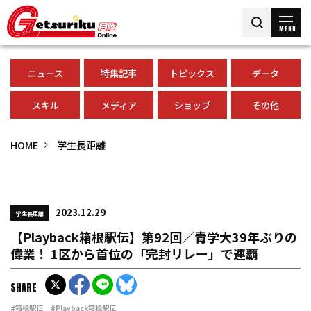
MENU
ニュース
特集記事
トピックス
データ
スキル
メディア
ショップ
その他
HOME
学生長距離
2023.12.29
学生長距離
【Playback箱根駅伝】第92回／青学大39年ぶりの
偉業！ 1区から首位の「完封リレー」で連覇
SHARE
#箱根駅伝
#Playback箱根駅伝