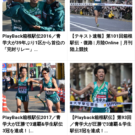
PlayBack箱根駅伝2016／青
【テキスト速報】第101回箱根
学大が39年ぶり1区から首位の
駅伝・復路 | 月陸Online｜月刊
「完封リレー」...
陸上競技
PlayBack箱根駅伝2017／青
【Playback箱根駅伝】第93回
学大が圧勝で3連覇&学生駅伝
／青学大が圧勝で3連覇＆学生
3冠を達成！ |...
駅伝3冠を達成！...