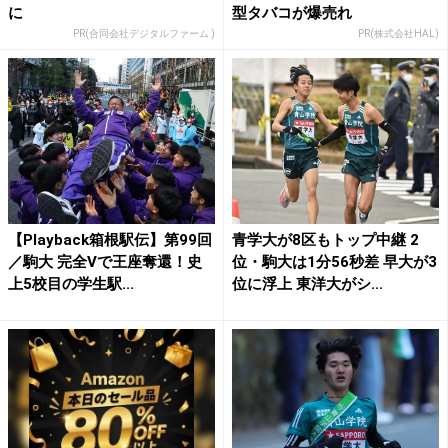
に
型タバコが爆売れ
PR(合同会社デジタルファーム )
PR(株式会社HAL)
【Playback箱根駅伝】第99回
青学大が8区もトップ中継 2
／駒大 完全Vで王座奪還！史
位・駒大は1分56秒差 早大が3
上5校目の学生駅...
位に浮上 東洋大がシ...