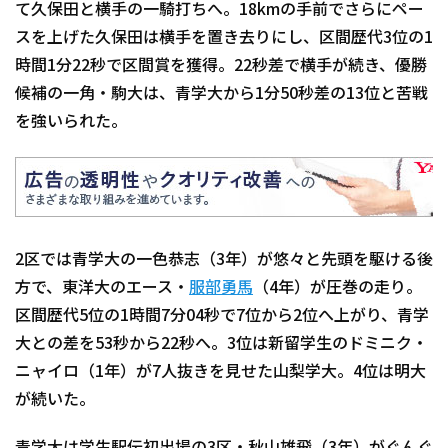
て久保田と横手の一騎打ちへ。18kmの手前でさらにペー
スを上げた久保田は横手を置き去りにし、区間歴代3位の1
時間1分22秒で区間賞を獲得。22秒差で横手が続き、優勝
候補の一角・駒大は、青学大から1分50秒差の13位と苦戦
を強いられた。
2区では青学大の一色恭志（3年）が悠々と先頭を駆ける後
方で、東洋大のエース・
服部勇馬
（4年）が圧巻の走り。
区間歴代5位の1時間7分04秒で7位から2位へ上がり、青学
大との差を53秒から22秒へ。3位は新留学生のドミニク・
ニャイロ（1年）が7人抜きを見せた山梨学大。4位は明大
が続いた。