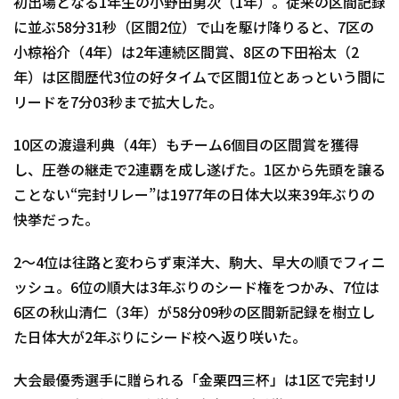
初出場となる1年生の小野田勇次（1年）。従来の区間記録
に並ぶ58分31秒（区間2位）で山を駆け降りると、7区の
小椋裕介（4年）は2年連続区間賞、8区の下田裕太（2
年）は区間歴代3位の好タイムで区間1位とあっという間に
リードを7分03秒まで拡大した。
10区の渡邉利典（4年）もチーム6個目の区間賞を獲得
し、圧巻の継走で2連覇を成し遂げた。1区から先頭を譲る
ことない“完封リレー”は1977年の日体大以来39年ぶりの
快挙だった。
2～4位は往路と変わらず東洋大、駒大、早大の順でフィニ
ッシュ。6位の順大は3年ぶりのシード権をつかみ、7位は
6区の秋山清仁（3年）が58分09秒の区間新記録を樹立し
た日体大が2年ぶりにシード校へ返り咲いた。
大会最優秀選手に贈られる「金栗四三杯」は1区で完封リ