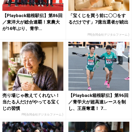
【Playback箱根駅伝】第86回
「宝くじを買う前に〇〇をす
／東洋大が総合連覇！東農大
るだけです」7億当選者が続出
が14年ぶり、青学...
PR(合同会社デジタルファーム )
売り場じゃ教えてくれない！
【Playback箱根駅伝】第96回
当たる人だけがやってる宝く
／青学大が超高速レースを制
じの習慣
し、王座奪還！ 7...
PR(合同会社デジタルファーム )