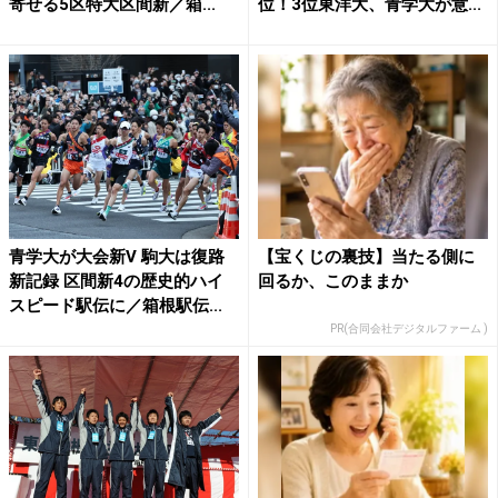
寄せる5区特大区間新／箱...
位！3位東洋大、青学大が意...
青学大が大会新V 駒大は復路
【宝くじの裏技】当たる側に
新記録 区間新4の歴史的ハイ
回るか、このままか
スピード駅伝に／箱根駅伝...
PR(合同会社デジタルファーム )