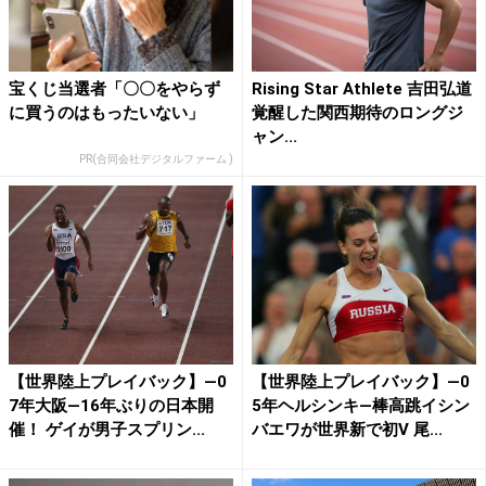
宝くじ当選者「〇〇をやらず
Rising Star Athlete 吉田弘道
に買うのはもったいない」
覚醒した関西期待のロングジ
ャン...
PR(合同会社デジタルファーム )
【世界陸上プレイバック】―0
【世界陸上プレイバック】―0
7年大阪―16年ぶりの日本開
5年ヘルシンキ―棒高跳イシン
催！ ゲイが男子スプリン...
バエワが世界新で初V 尾...