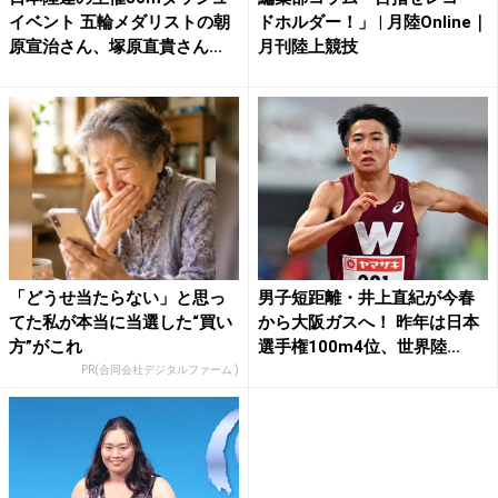
イベント 五輪メダリストの朝
ドホルダー！」 | 月陸Online｜
原宣治さん、塚原直貴さん...
月刊陸上競技
「どうせ当たらない」と思っ
男子短距離・井上直紀が今春
てた私が本当に当選した“買い
から大阪ガスへ！ 昨年は日本
方”がこれ
選手権100m4位、世界陸...
PR(合同会社デジタルファーム )