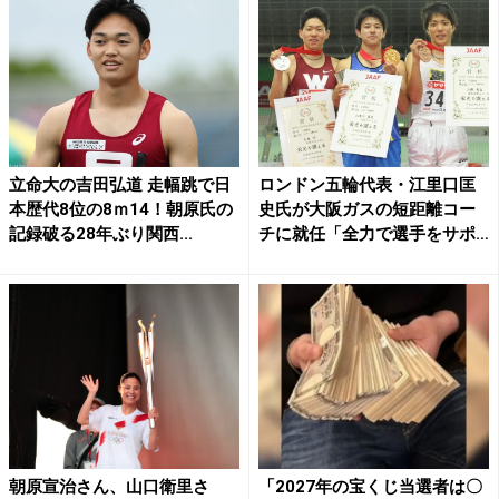
立命大の吉田弘道 走幅跳で日
ロンドン五輪代表・江里口匡
本歴代8位の8ｍ14！朝原氏の
史氏が大阪ガスの短距離コー
記録破る28年ぶり関西...
チに就任「全力で選手をサポ
ー...
朝原宣治さん、山口衛里さ
「2027年の宝くじ当選者は〇