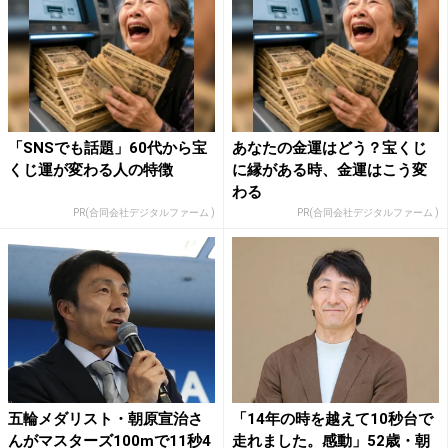
「SNSでも話題」60代から宝
あなたの金運はどう？宝くじ
くじ運が変わる人の特徴
に縁がある時、金運はこう変
わる
PR(合同会社デジタルファーム )
PR(合同会社デジタルファーム )
五輪メダリスト・朝原宣治さ
「14年の時を越えて10秒台で
んがマスターズ100mで11秒4
走れました。感動」52歳・朝