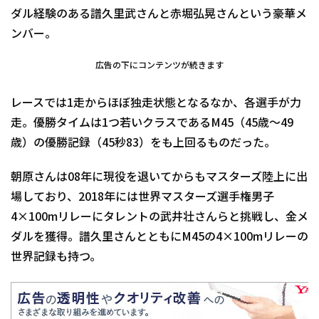
ダル経験のある譜久里武さんと赤堀弘晃さんという豪華メ
ンバー。
広告の下にコンテンツが続きます
レースでは1走からほぼ独走状態となるなか、各選手が力
走。優勝タイムは1つ若いクラスであるM45（45歳～49
歳）の優勝記録（45秒83）をも上回るものだった。
朝原さんは08年に現役を退いてからもマスターズ陸上に出
場しており、2018年には世界マスターズ選手権男子
4×100mリレーにタレントの武井壮さんらと挑戦し、金メ
ダルを獲得。譜久里さんとともにM45の4×100mリレーの
世界記録も持つ。