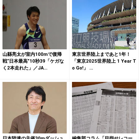
山縣亮太が室内100mで復帰
東京世界陸上まであと1年！
戦“日本最高”10秒39「ケガな
「東京2025世界陸上 1 Year T
く2本走れた」／JA...
o Go!」 ...
日本陸連の主催30mダッシュ
編集部コラム「目指せレコー