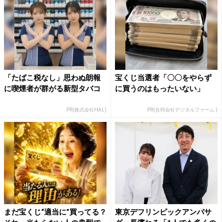
「たばこ税なし」思わぬ朗報
宝くじ当選者「〇〇をやらず
に喫煙者が群がる新型タバコ
に買うのはもったいない」
PR(株式会社HAL)
PR(合同会社デジタルファーム )
まだ宝くじ“適当に”買ってる？
東京デフリンピックアンバサ