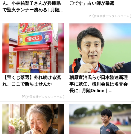
ん、小林祐梨子さんが兵庫県
〇です」占い師が暴露
で聖火ランナー務める | 月陸...
PR(合同会社デジタルファーム )
【宝くじ落選】外れ続ける流
朝原宣治氏らが日本陸連新理
れ、ここで断ちませんか
事に就任、横川会長は名誉会
長に | 月陸Online｜...
PR(合同会社デジタルファーム )