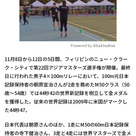
Powered by 
GliaStudios
Mute
11月8日から12日の5日間、フィリピンのニュー・クラー
ク・シティで第22回アジアマスターズ選手権が開催。最終
日に行われた男子4×100mリレーにおいて、100m元日本
記録保持者の朝原宣治さんが2走を務めたM50クラス（50
歳～54歳）では44秒42の世界新記録を樹立して金メダル
を獲得した。従来の世界記録は2009年に米国がマークし
た44秒47。
日本代表は朝原さんのほか、1走にM50の60m日本記録保
持者の寺下健治さん、3走と4走には世界マスターズで金メ