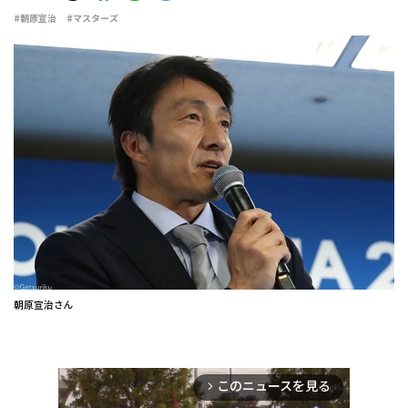
#朝原宣治
#マスターズ
朝原宣治さん
このニュースを見る
arrow_forward_ios