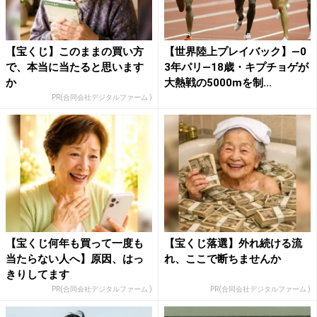
【宝くじ】このままの買い方
【世界陸上プレイバック】―0
で、本当に当たると思います
3年パリ―18歳・キプチョゲが
か
大熱戦の5000mを制...
PR(合同会社デジタルファーム )
【宝くじ何年も買って一度も
【宝くじ落選】外れ続ける流
当たらない人へ】原因、はっ
れ、ここで断ちませんか
きりしてます
PR(合同会社デジタルファーム )
PR(合同会社デジタルファーム )