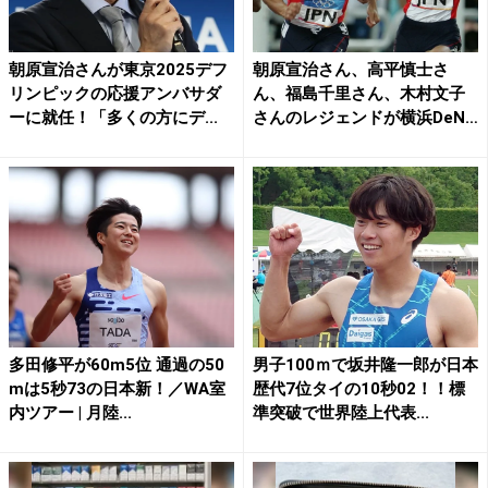
朝原宣治さんが東京2025デフ
朝原宣治さん、高平慎士さ
リンピックの応援アンバサダ
ん、福島千里さん、木村文子
ーに就任！「多くの方にデ...
さんのレジェンドが横浜DeN
A...
多田修平が60m5位 通過の50
男子100ｍで坂井隆一郎が日本
mは5秒73の日本新！／WA室
歴代7位タイの10秒02！！標
内ツアー | 月陸...
準突破で世界陸上代表...