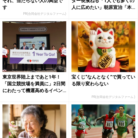
それ、当たらない人の典型で
ダー長濱ねる「1人でも多くの
す
人に広めたい」朝原宣治「本...
PR(合同会社デジタルファーム)
東京世界陸上まであと1年！
宝くじ“なんとなく”で買ってい
「国立競技場を満員に」2日間
る限り変わらない
にわたって機運高めるイベン...
PR(合同会社デジタルファーム )