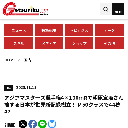
MENU
ニュース
特集記事
トピックス
データ
スキル
メディア
ショップ
その他
HOME
国内
2023.11.13
国内
アジアマスターズ選手権4×100ｍRで朝原宣治さん
擁する日本が世界新記録樹立！ M50クラスで44秒
42
SHARE