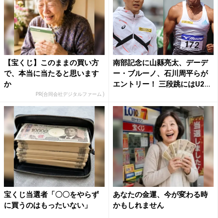
【宝くじ】このままの買い方
南部記念に山縣亮太、デーデ
で、本当に当たると思います
ー・ブルーノ、石川周平らが
か
エントリー！ 三段跳にはU2...
PR(合同会社デジタルファーム )
宝くじ当選者「〇〇をやらず
あなたの金運、今が変わる時
に買うのはもったいない」
かもしれません