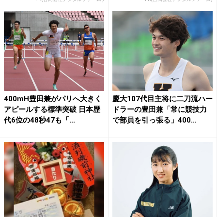
400mH豊田兼がパリへ大きく
慶大107代目主将に二刀流ハー
アピールする標準突破 日本歴
ドラーの豊田兼「常に競技力
代6位の48秒47も「...
で部員を引っ張る」400...