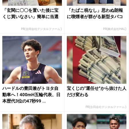
「玄関に〇〇を置いた後に宝
「たばこ税なし」思わぬ朗報
くじ買いなさい」簡単に当選
に喫煙者が群がる新型タバコ
PR(合同会社デジタルファーム )
PR(株式会社HAL)
ハードルの豊田兼がトヨタ自
宝くじの“運任せ”から抜けた人
動車へ！400mH五輪代表、日
だけ変わる
本歴代3位の47秒99 ...
PR(合同会社デジタルファーム )