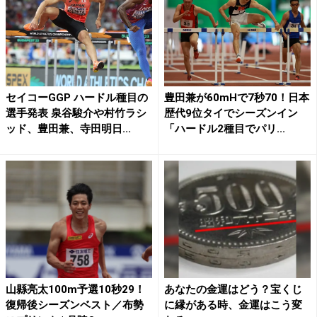
セイコーGGP ハードル種目の
豊田兼が60mHで7秒70！日本
選手発表 泉谷駿介や村竹ラシ
歴代9位タイでシーズンイン
ッド、豊田兼、寺田明日...
「ハードル2種目でパリ...
山縣亮太100m予選10秒29！
あなたの金運はどう？宝くじ
復帰後シーズンベスト／布勢
に縁がある時、金運はこう変