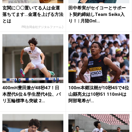
玄関に〇〇置いてる人は金運
田中希実がセイコーとサポー
落ちてます…金運を上げる方法
ト契約締結しTeam Seiko入
とは
り！ | 月陸Onl...
PR(合同会社デジタルファーム )
400mH豊田兼が48秒47！日
100m本郷汰樹が10秒45で4位
本歴代6位＆学生歴代4位、パ
山縣亮太は10秒51 110mHは
リ五輪標準も突破 2...
阿部竜希が...