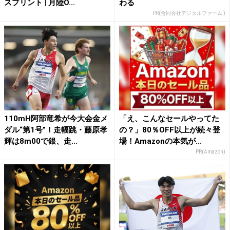
スプリント | 月陸O...
わる
PR(合同会社デジタルファーム )
110mH阿部竜希が今大会金メ
「え、こんなセールやってた
ダル“第1号”！走幅跳・藤原孝
の？」80％OFF以上が続々登
輝は8m00で銀、走...
場！Amazonの本気が...
PR(Amazon)