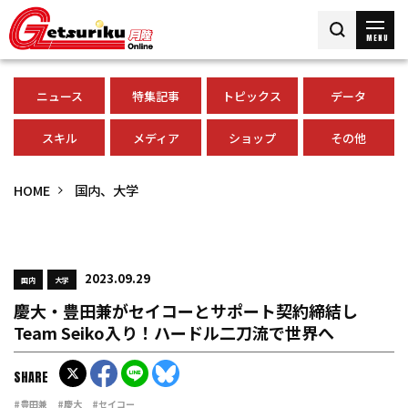
MENU
ニュース
特集記事
トピックス
データ
スキル
メディア
ショップ
その他
HOME
国内、大学
2023.09.29
国内
大学
慶大・豊田兼がセイコーとサポート契約締結し
Team Seiko入り！ハードル二刀流で世界へ
SHARE
#豊田兼
#慶大
#セイコー