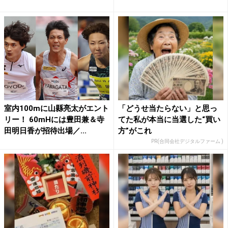
室内100mに山縣亮太がエント
「どうせ当たらない」と思っ
リー！ 60mHには豊田兼＆寺
てた私が本当に当選した“買い
田明日香が招待出場／...
方”がこれ
PR(合同会社デジタルファーム )