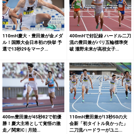
110mH慶大・豊田兼が金メダ
400mHで好記録 ハードル二刀
ル！国際大会日本初の快挙 予
流の豊田兼がパリ五輪標準突
選で13秒29をマーク...
破 瀧野未来が高校女子...
400m豊田兼が45秒82で初優
110mH豊田兼が13秒50の大
勝！慶大主将として覚悟の激
会新「初タイトル良かった」
走／関東IC | 月陸...
二刀流ハードラーがユニ...