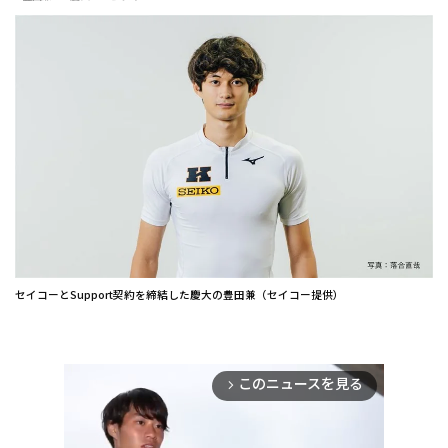
セイコーとSupport契約を締結した慶大の豊田兼（セイコー提供）
このニュースを見る
arrow_forward_ios