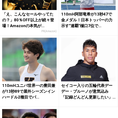
「え、こんなセールやってた
110mH阿部竜希が13秒47で
の？」80％OFF以上が続々登
金メダル！日本トッパーの力
場！Amazonの本気が...
示す“連覇”樋口7位で...
PR(Amazon)
110mHユニバ世界一の豊田兼
セイコー入りの五輪代表デー
が13秒89で屋外シーズンイン
デー・ブルーノが意気込み
ハードル2種目でパ...
「記録どんどん更新したい」
|...