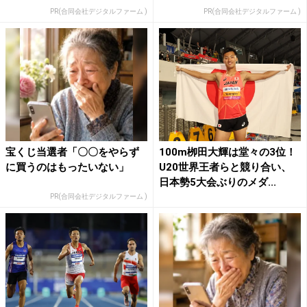
PR(合同会社デジタルファーム )
PR(合同会社デジタルファーム )
宝くじ当選者「〇〇をやらず
100m栁田大輝は堂々の3位！
に買うのはもったいない」
U20世界王者らと競り合い、
日本勢5大会ぶりのメダ...
PR(合同会社デジタルファーム )