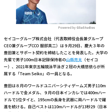
Powered by 
GliaStudios
Mute
セイコーグループ株式会社（代表取締役会長兼グループ
CEO兼グループCCO 服部真二）は９月29日、慶大３年の
豊田兼とサポート契約を締結したことを発表した。大学の
先輩で男子100m日本記録保持者の
山縣亮太
（セイコ
ー）、2021年東京五輪競泳平泳ぎ２冠の大橋悠依らが所
属する「Team Seiko」の一員となる。
豊田は８月のワールドユニバーシティゲームズ男子110m
ハードルで金メダル、９月の日本インカレでは400mハー
ドルで1位タイと、195cmの長身を武器に両ハードルで躍
進を続ける。自己ベストは110mハードルが13秒29（日本