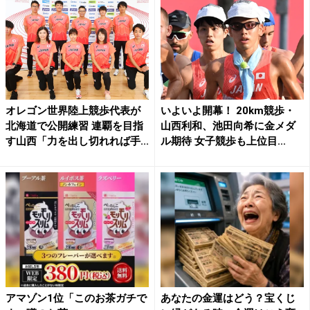
オレゴン世界陸上競歩代表が
いよいよ開幕！ 20km競歩・
北海道で公開練習 連覇を目指
山西利和、池田向希に金メダ
す山西「力を出し切れれば手...
ル期待 女子競歩も上位目...
アマゾン1位「このお茶ガチで
あなたの金運はどう？宝くじ