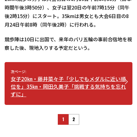
時間午後3時50分）、女子は翌20日の午前7時15分（同午
後2時15分）にスタート。35kmは男女とも大会6日目の8
月24日午前8時（同午後2時）に行われる。
競歩陣は10日に出国で、来年のパリ五輪の事前合宿地を視
察した後、現地入りする予定だという。
次ページ:
女子20㎞・藤井菜々子「少しでもメダルに近い順
位を」35㎞・岡田久美子「挑戦する気持ちを忘れ
ずに」
1
2