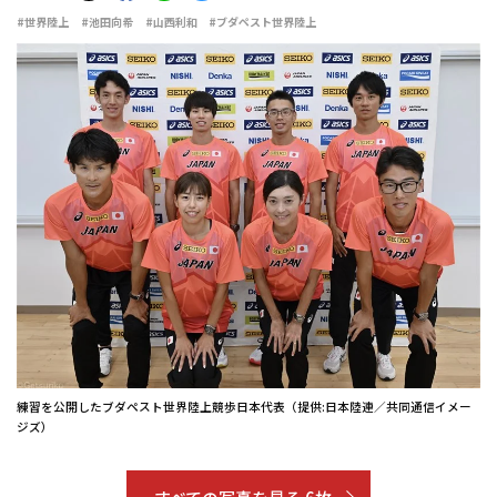
#世界陸上
#池田向希
#山西利和
#ブダペスト世界陸上
練習を公開したブダペスト世界陸上競歩日本代表（提供:日本陸連／共同通信イメー
ジズ）