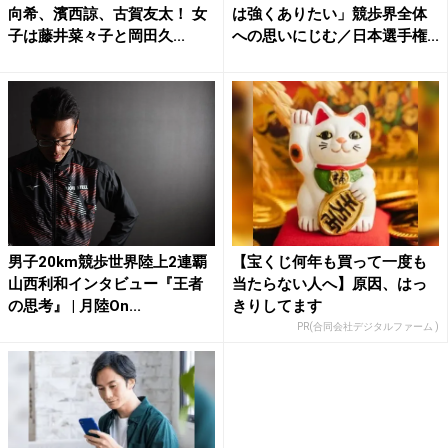
向希、濱西諒、古賀友太！ 女
は強くありたい」競歩界全体
子は藤井菜々子と岡田久...
への思いにじむ／日本選手権...
男子20km競歩世界陸上2連覇
【宝くじ何年も買って一度も
山西利和インタビュー『王者
当たらない人へ】原因、はっ
の思考』 | 月陸On...
きりしてます
PR(合同会社デジタルファーム )