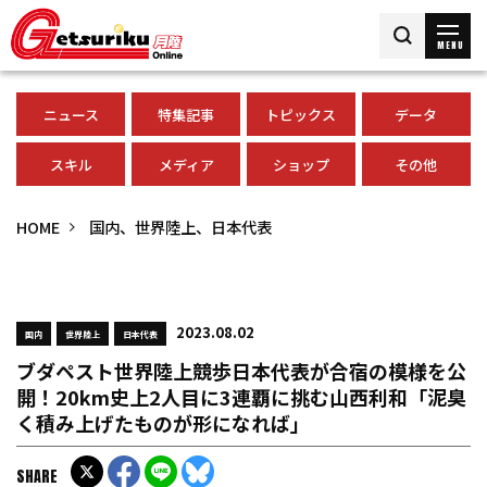
MENU
ニュース
特集記事
トピックス
データ
スキル
メディア
ショップ
その他
HOME
国内、世界陸上、日本代表
2023.08.02
国内
世界陸上
日本代表
ブダペスト世界陸上競歩日本代表が合宿の模様を公
開！20km史上2人目に3連覇に挑む山西利和「泥臭
く積み上げたものが形になれば」
SHARE