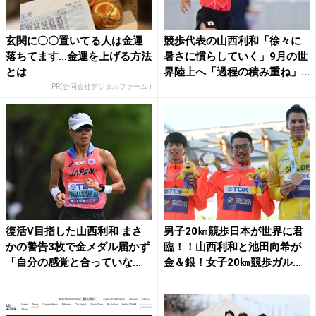
玄関に〇〇置いてる人は金運
競歩代表の山西利和「徐々に
落ちてます…金運を上げる方法
暑さに慣らしていく」9月の世
とは
界陸上へ「過程の積み重ね」...
PR(合同会社デジタルファーム )
復活V目指した山西利和 まさ
男子20㎞競歩日本が世界に君
かの警告3枚で金メダル届かず
臨！！山西利和と池田向希が
「自分の感覚と合っていな...
金＆銀！女子20㎞競歩ガル...