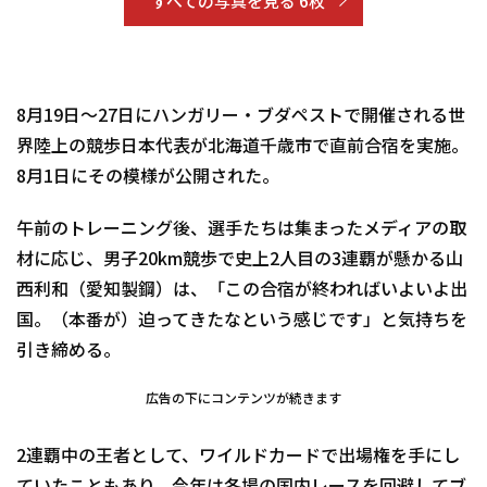
すべての写真を見る 6枚
8月19日～27日にハンガリー・ブダペストで開催される世
界陸上の競歩日本代表が北海道千歳市で直前合宿を実施。
8月1日にその模様が公開された。
午前のトレーニング後、選手たちは集まったメディアの取
材に応じ、男子20km競歩で史上2人目の3連覇が懸かる山
西利和（愛知製鋼）は、「この合宿が終わればいよいよ出
国。（本番が）迫ってきたなという感じです」と気持ちを
引き締める。
広告の下にコンテンツが続きます
2連覇中の王者として、ワイルドカードで出場権を手にし