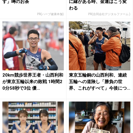
す」噂のお茶
に縁がある時、金運はこう変
わる
PR(ハーブ健康本舗)
PR(合同会社デジタルファーム )
20km競歩世界王者・山西利和
東京五輪銅の山西利和、連続
が東京五輪以来の敗戦 1時間2
五輪への道険し「勝負の世
0分58秒で3位 優...
界、これがすべて」今後につ
いて...