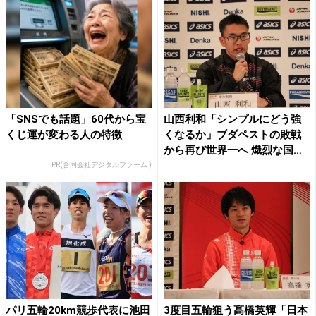
「SNSでも話題」60代から宝
山西利和「シンプルにどう強
くじ運が変わる人の特徴
くなるか」ブダペストの敗戦
から再び世界一へ 熾烈な国
内...
PR(合同会社デジタルファーム )
パリ五輪20km競歩代表に池田
3度目五輪狙う髙橋英輝「日本