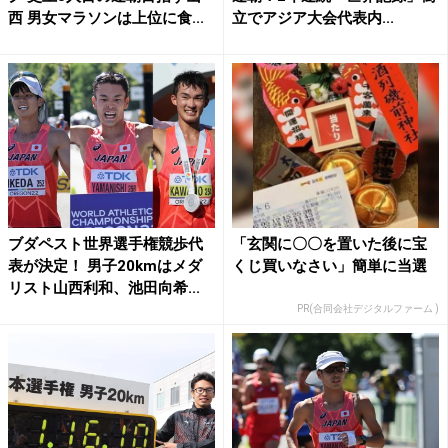
西 男女マラソンは上位に食...
立でアジア大会代表内...
ブダペスト世界選手権競歩代
「玄関に〇〇を置いた後に宝
表が決定！ 男子20kmはメダ
くじ買いなさい」簡単に当選
リスト山西利和、池田向希...
PR(合同会社デジタルファーム )