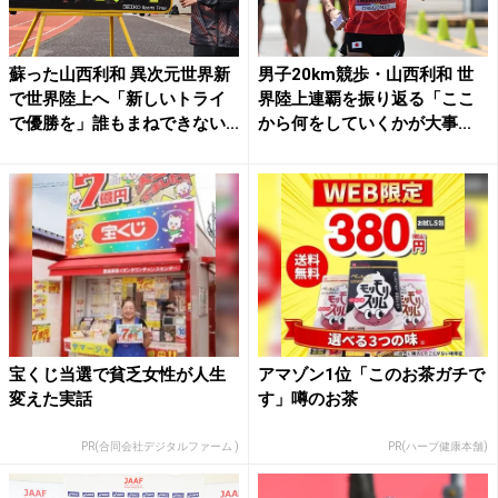
蘇った山西利和 異次元世界新
男子20km競歩・山西利和 世
で世界陸上へ「新しいトライ
界陸上連覇を振り返る「ここ
で優勝を」誰もまねできない...
から何をしていくかが大事...
宝くじ当選で貧乏女性が人生
アマゾン1位「このお茶ガチで
変えた実話
す」噂のお茶
PR(合同会社デジタルファーム )
PR(ハーブ健康本舗)