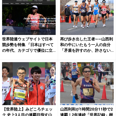
世界陸連ウェブサイトで日本
再び歩き出した王者――山西利
競歩勢を特集 「日本はすべて
和の中にいたもう一人の自分
の年代、カテゴリで優位に立...
「矛盾を許すのか、許さない...
【世界陸上】みどころチェッ
山西利和が1時間20分11秒で2
ク 史上3人目の連覇目指す山
連覇！2年連続「世界記録」樹