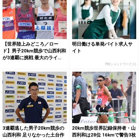
【世界陸上みどころ／ロー
明日働ける単発バイト求人サ
ド】男子20km競歩で山西利和
イト
が3連覇に挑戦 最大のライ...
PR(ショットワークス)
3連覇逃した男子20km競歩の
20km競歩世界記録保持者・山
山西利和 足りなかった土台作
西利和は28位 16kmで警告3枚