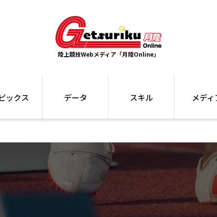
陸上競技Webメディア「月陸Online」
ピックス
データ
スキル
メディ
ズ
ランキング
トレーニング
インタビュー
ォ
最高記録
お役立ち情報
大会ギャラリ
コラム
世界大会
箱根駅伝
国内大会
写真記事
ム
駅伝データ
ント
選手名鑑
スケジュール
関連リンク