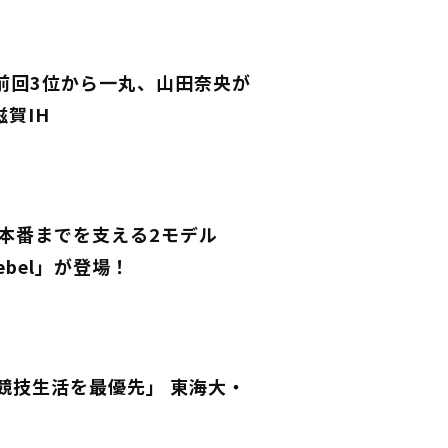
！前回3位から一丸、山田奈央が
賀IH
本番までを支える2モデル
 Rebel」が登場！
競技生活を最優先」 東海大・