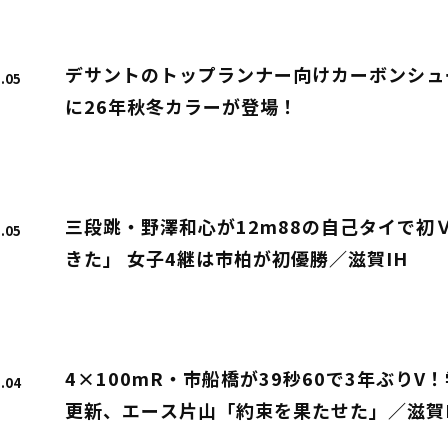
デサントのトップランナー向けカーボンシューズ「
.05
に26年秋冬カラーが登場！
三段跳・野澤和心が12m88の自己タイで初
.05
きた」 女子4継は市柏が初優勝／滋賀IH
4×100mR・市船橋が39秒60で3年ぶり
.04
更新、エース片山「約束を果たせた」／滋賀