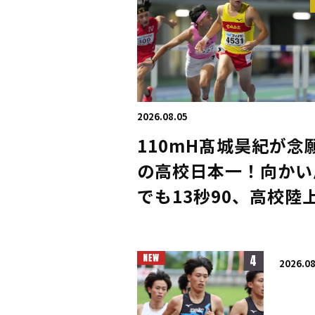
2026.08.05
110mH髙城昊紀が念
の高校日本一！向かい
でも13秒90、高校陸
集大成に「やっと優勝
きた」／滋賀IH
4
2026.08