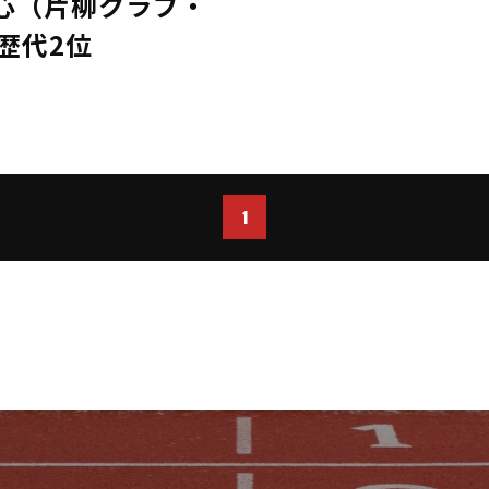
心（片柳クラブ・
1歴代2位
1