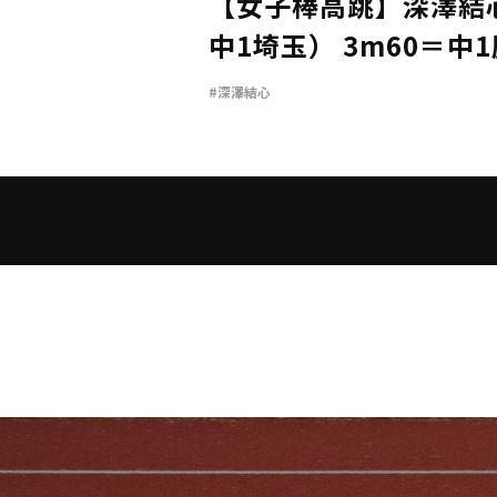
【女子棒高跳】深澤結
中1埼玉） 3m60＝中
#深澤結心