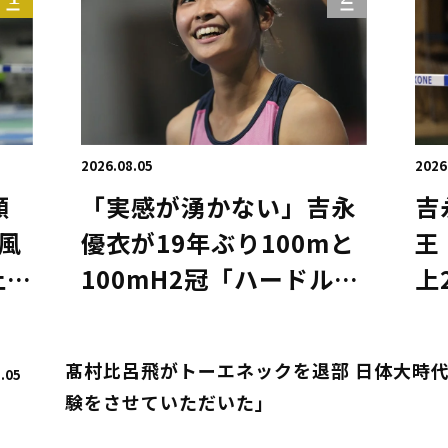
2026.08.05
2026
願
「実感が湧かない」吉永
吉
風
優衣が19年ぶり100mと
王
上の
100mH2冠「ハードルの
上
で
ために…」喜び爆発／滋
1
賀IH
髙村比呂飛がトーエネックを退部 日体大時代に
.05
験をさせていただいた」