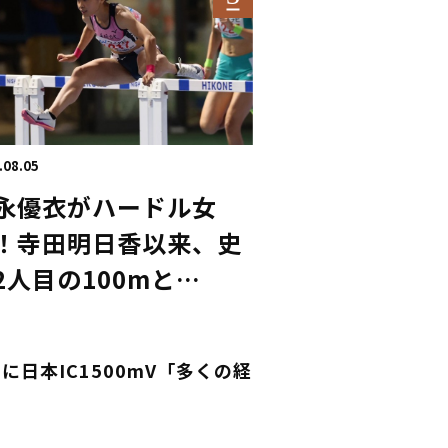
.08.05
永優衣がハードル女
！寺田明日香以来、史
2人目の100mと
00mH2冠／滋賀IH
日本IC1500mV「多くの経