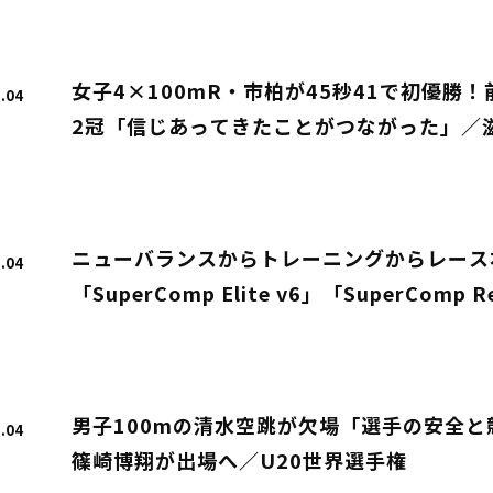
女子4×100mR・市柏が45秒41で初優勝
.04
2冠「信じあってきたことがつながった」／滋
ニューバランスからトレーニングからレース
.04
「SuperComp Elite v6」「SuperComp
男子100mの清水空跳が欠場「選手の安全と
.04
篠崎博翔が出場へ／U20世界選手権