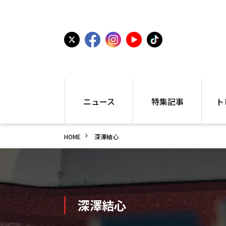
ニュース
特集記事
ト
国内
世界陸上
シュー
HOME
深澤結心
駅伝
特集
インフ
箱根駅伝
学生長距離
編集部
大学
高校・中学
PR
高校
アラカルト
アイテ
中学
プレゼ
深澤結心
世界陸上
日本代表