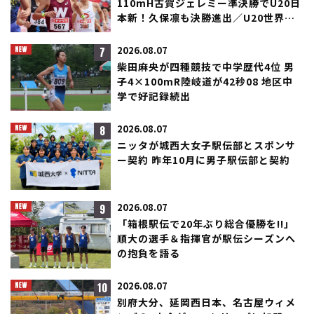
110mH古賀ジェレミー準決勝でU20日
本新！久保凛も決勝進出／U20世界選
手権
7
2026.08.07
柴田麻央が四種競技で中学歴代4位 男
子4×100mR陸岐道が42秒08 地区中
学で好記録続出
8
2026.08.07
ニッタが城西大女子駅伝部とスポンサ
ー契約 昨年10月に男子駅伝部と契約
9
2026.08.07
「箱根駅伝で20年ぶり総合優勝を!!」
順大の選手＆指揮官が駅伝シーズンへ
の抱負を語る
10
2026.08.07
別府大分、延岡西日本、名古屋ウィメ