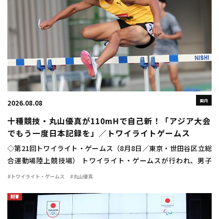
国内
2026.08.08
十種競技・丸山優真が110mHで自己新！「アジア大会
でもう一度日本記録を」／トワイライトゲームス
◇第21回トワイライト・ゲームス（8月8日／東京・世田谷区立総
合運動場陸上競技場） トワイライト・ゲームスが行われ、男子
110mハードルに十種競技日本記録保持者の丸山優真（住友電工）
#トワイライト・ゲームス
#丸山優真
が出場。13秒84（＋1.4）の自己新 […]