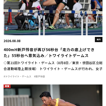
国内
2026.08.08
400mH新戸怜音が再び56秒台「走力の底上げでき
た」55秒台へ意気込み／トワイライトゲームス
◇第21回トワイライト・ゲームス（8月8日／東京・世田谷区立総
合運動場陸上競技場） トワイライト・ゲームスが行われ、女子
400mハードルは新戸怜音（VIDA）が56秒75の自己新で優勝し
#トワイライト・ゲームス
#新戸怜音
た。 日本選手権の予選で56秒94 […]