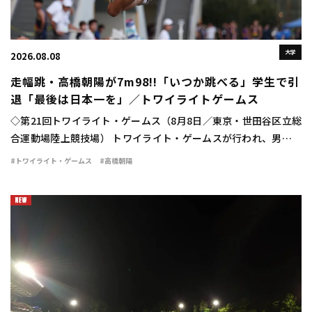
大学
2026.08.08
走幅跳・高橋朝陽が7m98!!「いつか跳べる」学生で引
退「最後は日本一を」／トワイライトゲームス
◇第21回トワイライト・ゲームス（8月8日／東京・世田谷区立総
合運動場陸上競技場） トワイライト・ゲームスが行われ、男子走
幅跳は高橋朝陽（東海大）が7m98（＋0.3）の大ジャンプを見せ
#トワイライト・ゲームス
#高橋朝陽
て優勝した。 勝負の6回目。高橋は […]