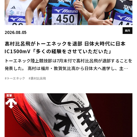
国内
2026.08.05
髙村比呂飛がトーエネックを退部 日体大時代に日本
IC1500mV「多くの経験をさせていただいた」
トーエネック陸上競技部は7月末付で髙村比呂飛が退部することを
発表した。 高村は福井・敦賀気比高から日体大へ進学し、主に中
距離で活躍。1500mで2年時に3分42秒76をマークすると、3、4年
#トーエネック
#髙村比呂飛
時には関東インカレ1500mで […]