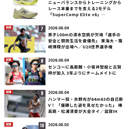
ニューバランスからトレーニングから
レース本番までを支える2モデル
「SuperComp Elite v6」
「SuperComp Rebel」が登場！
7
2026.08.04
男子100mの清水空跳が欠場「選手の
安全と競技生活を最優先」 東海大・篠
崎博翔が出場へ／U20世界選手権
8
2026.08.04
センコーに長距離・小坂井智絵と古賀
梓が加入 3年ぶりにチームメイトに
9
2026.08.04
ハンマー投・水野光が64m63の自己新
V！ 「優勝した姿を見せたかった」 棒
高跳・松浦清愛が大会タイ／滋賀IH
10
2026.08.03