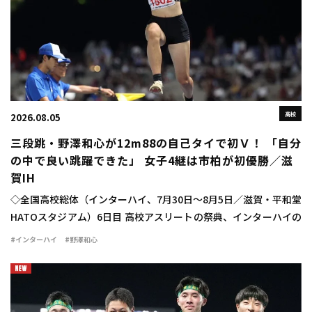
高校
2026.08.05
三段跳・野澤和心が12m88の自己タイで初Ｖ！ 「自分
の中で良い跳躍できた」 女子4継は市柏が初優勝／滋
賀IH
◇全国高校総体（インターハイ、7月30日～8月5日／滋賀・平和堂
HATOスタジアム）6日目 高校アスリートの祭典、インターハイの
6日目が行われ、女子三段跳では野澤和心（甲府南2山梨）が
#インターハイ
#野澤和心
12m88（＋1.2）で優勝を飾った […]