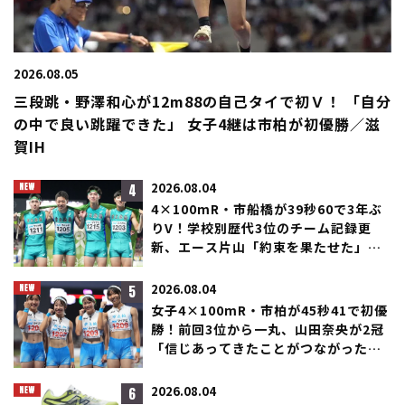
2026.08.05
三段跳・野澤和心が12m88の自己タイで初Ｖ！ 「自分
の中で良い跳躍できた」 女子4継は市柏が初優勝／滋
賀IH
4
2026.08.04
4×100mR・市船橋が39秒60で3年ぶ
りV！学校別歴代3位のチーム記録更
新、エース片山「約束を果たせた」／
滋賀IH
5
2026.08.04
女子4×100mR・市柏が45秒41で初優
勝！前回3位から一丸、山田奈央が2冠
「信じあってきたことがつながった」
／滋賀IH
6
2026.08.04