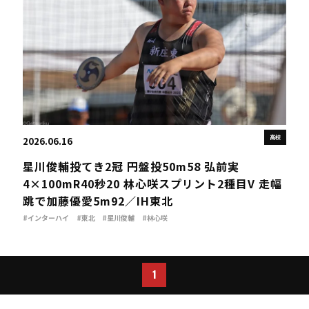
高校
2026.06.16
星川俊輔投てき2冠 円盤投50m58 弘前実
4×100mR40秒20 林心咲スプリント2種目V 走幅
跳で加藤優愛5m92／IH東北
#インターハイ
#東北
#星川俊輔
#林心咲
1