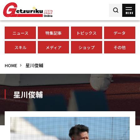
MENU
ニュース
特集記事
トピックス
データ
スキル
メディア
ショップ
その他
HOME
星川俊輔
星川俊輔