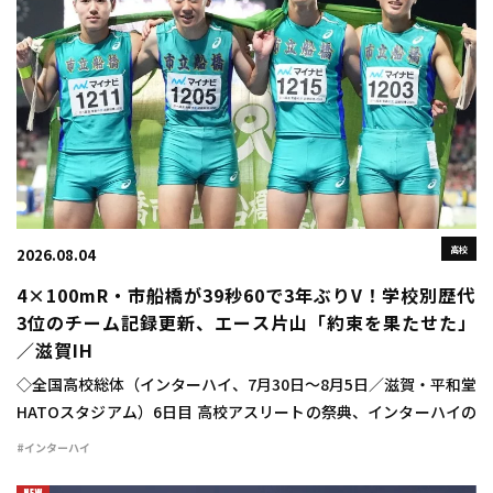
高校
2026.08.04
4×100mR・市船橋が39秒60で3年ぶりV！学校別歴代
3位のチーム記録更新、エース片山「約束を果たせた」
／滋賀IH
◇全国高校総体（インターハイ、7月30日～8月5日／滋賀・平和堂
HATOスタジアム）6日目 高校アスリートの祭典、インターハイの
6日目が行われ、男子4×100mリレーは市船橋（千葉）が高校歴代
#インターハイ
5位、学校別高校歴代3位のチ […]