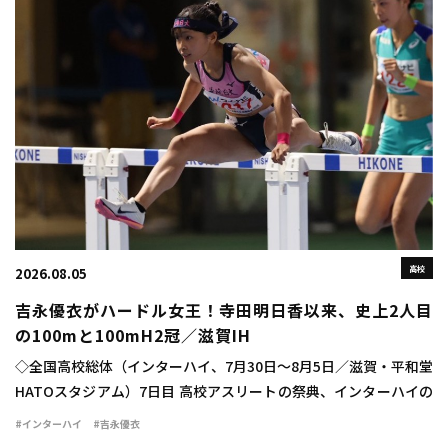
高校
2026.08.05
吉永優衣がハードル女王！寺田明日香以来、史上2人目
の100mと100mH2冠／滋賀IH
◇全国高校総体（インターハイ、7月30日～8月5日／滋賀・平和堂
HATOスタジアム）7日目 高校アスリートの祭典、インターハイの
最終日に女子100mハードル決勝が行われ、吉永優衣（長崎日大
#インターハイ
#吉永優衣
3）が13秒44（-2.1）をマ […]