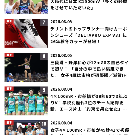
大時代に日本IC1500mV「多くの経験
をさせていただいた」
7
2026.08.05
デサントのトップランナー向けカーボ
ンシューズ「DELTAPRO EXP V3」に
26年秋冬カラーが登場！
8
2026.08.05
三段跳・野澤和心が12m88の自己タイ
で初Ｖ！ 「自分の中で良い跳躍でき
た」 女子4継は市柏が初優勝／滋賀IH
9
2026.08.04
4×100mR・市船橋が39秒60で3年ぶ
りV！学校別歴代3位のチーム記録更
新、エース片山「約束を果たせた」／
滋賀IH
10
2026.08.04
女子4×100mR・市柏が45秒41で初優