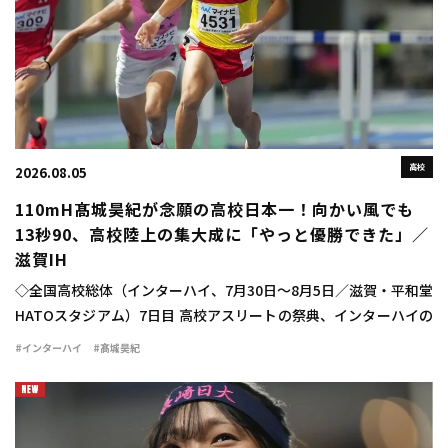
高校
2026.08.05
110mH髙城昊紀が念願の高校日本一！向かい風でも
13秒90、高校陸上の集大成に「やっと優勝できた」／
滋賀IH
◇全国高校総体（インターハイ、7月30日～8月5日／滋賀・平和堂
HATOスタジアム）7日目 高校アスリートの祭典、インターハイの
最終日に男子110mハードル決勝が行われ、髙城昊紀（宮崎西3）
#インターハイ
#髙城昊紀
が13秒90（－1.2）で念願 […]