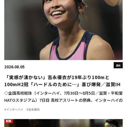
高校
2026.08.05
「実感が湧かない」吉永優衣が19年ぶり100mと
100mH2冠「ハードルのために…」喜び爆発／滋賀IH
◇全国高校総体（インターハイ、7月30日～8月5日／滋賀・平和堂
HATOスタジアム）7日目 高校アスリートの祭典、インターハイの
最終日に女子100mハードル決勝が行われ、吉永優衣（長崎日大
#インターハイ
#吉永優衣
3）が13秒44（-2.1）をマ […]