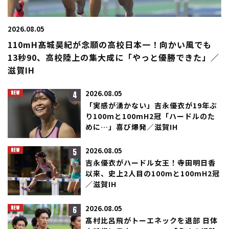
2026.08.05
110mH髙城昊紀が念願の高校日本一！向かい風でも
13秒90、高校陸上の集大成に「やっと優勝できた」／
滋賀IH
4
2026.08.05
「実感が湧かない」吉永優衣が19年ぶ
り100mと100mH2冠「ハードルのた
めに…」喜び爆発／滋賀IH
5
2026.08.05
吉永優衣がハードル女王！寺田明日香
以来、史上2人目の100mと100mH2冠
／滋賀IH
6
2026.08.05
髙村比呂飛がトーエネックを退部 日体