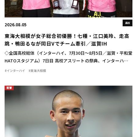
高校
2026.08.05
東海大相模が女子総合初優勝！七種・江口美玲、走高
跳・鴨田るなが同日Vでチーム牽引／滋賀IH
◇全国高校総体（インターハイ、7月30日～8月5日／滋賀・平和堂
HATOスタジアム）7日目 高校アスリートの祭典、インターハイが
行われ、学校対抗の女子は東海大相模（神奈川）が33点を獲得し
#インターハイ
#東海大相模
て初優勝を飾った。 大会4日目、 […]