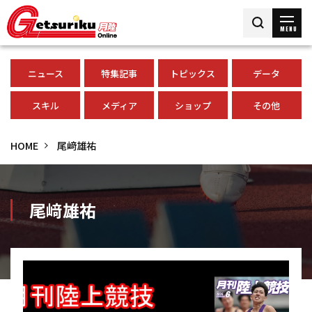
MENU
ニュース
特集記事
トピックス
データ
スキル
メディア
ショップ
その他
HOME
尾﨑雄祐
尾﨑雄祐