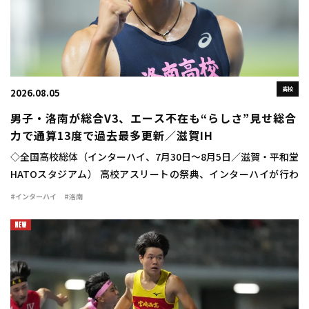
高校
2026.08.05
男子・洛南が総合V3、エース不在も“らしさ”見せ総合
力で通算13度で過去最多更新／滋賀IH
◇全国高校総体（インターハイ、7月30日～8月5日／滋賀・平和堂
HATOスタジアム） 高校アスリートの祭典、インターハイが行わ
れ、学校対抗の男子は洛南（京都）が47点を積み上げて3連覇を達
#インターハイ
#洛南
成した。通算でも史上最多を更新す […]