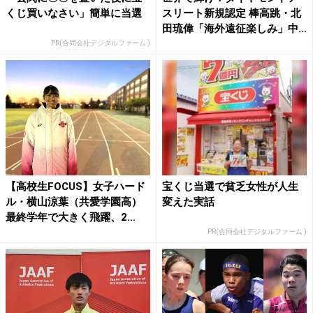
くじ買いなさい」簡単に当選
スリート新規認定 棒高跳・北
田琉偉「海外遠征楽しみ」中...
PR(合同会社デジタルファーム )
【高校生FOCUS】女子ハード
宝くじ当選で貧乏女性が人生
ル・横山涼葉（共愛学園高）
変えた実話
最終学年で大きく飛躍、2...
PR(合同会社デジタルファーム )