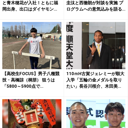
と青木穂花が入社！ともに福
圭汰と西徹朗が対談を実施 プ
岡出身、出口はダイヤモン...
ログラムへの意気込みを語る...
【高校生FOCUS】男子八種競
110ｍH古賀ジェレミーが順大
技・高橋諒（桐朋） 狙うは
入学「五輪の金メダルを取り
「5800～5900点で...
たい」長谷川桜介、木田美...