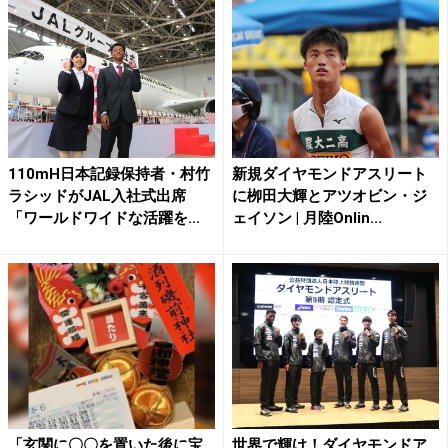
110mH日本記録保持者・村竹
新規ダイヤモンドアスリート
ラシッドがJAL入社式出席
に栁田大輝とアツオビン・ジ
「ワールドワイドな活躍を...
ェイソン | 月陸Onlin...
「玄関に〇〇を置いた後に宝
世界で輝け！ダイヤモンドア