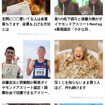
玄関に〇〇置いてる人は金運
高1の松下碩斗と後藤大樹がダ
落ちてます…金運を上げる方法
イヤモンドアスリートNextag
とは
e新規認定「小さな目...
PR(合同会社デジタルファーム )
佐藤圭汰と西徹朗が新規ダイ
宝くじを知らないまま買う人
ヤモンドアスリート認定！国
ほど、外れ続けます
際社会で活躍できるアスリー
ト...
PR(合同会社デジタルファーム)