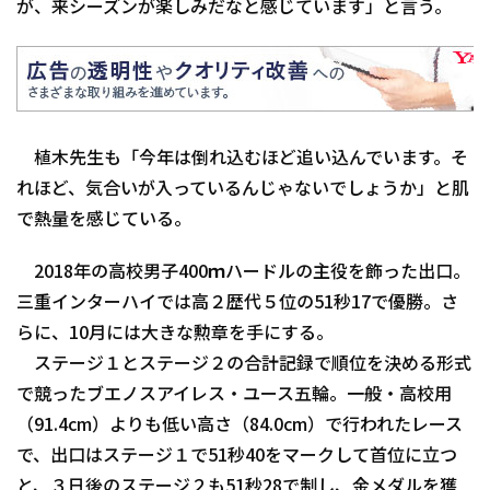
が、来シーズンが楽しみだなと感じています」と言う。
植木先生も「今年は倒れ込むほど追い込んでいます。そ
れほど、気合いが入っているんじゃないでしょうか」と肌
で熱量を感じている。
2018年の高校男子400ｍハードルの主役を飾った出口。
三重インターハイでは高２歴代５位の51秒17で優勝。さ
らに、10月には大きな勲章を手にする。
ステージ１とステージ２の合計記録で順位を決める形式
で競ったブエノスアイレス・ユース五輪。一般・高校用
（91.4cm）よりも低い高さ（84.0cm）で行われたレース
で、出口はステージ１で51秒40をマークして首位に立つ
と、３日後のステージ２も51秒28で制し、金メダルを獲