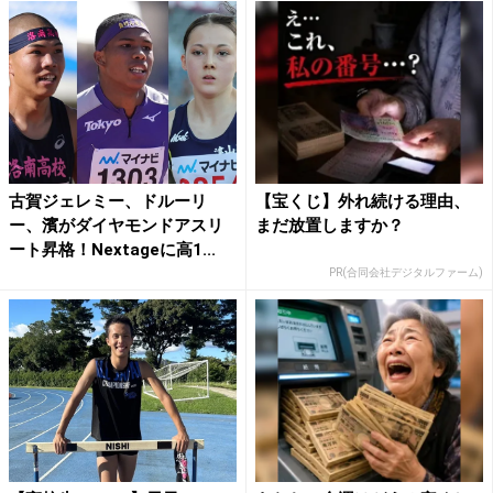
古賀ジェレミー、ドルーリ
【宝くじ】外れ続ける理由、
ー、濱がダイヤモンドアスリ
まだ放置しますか？
ート昇格！Nextageに高1...
PR(合同会社デジタルファーム)