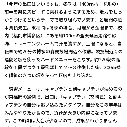
「今年の出口はいいですね。冬季は（400ｍハードルの）
前半を楽にスピードに乗れるようにするため、走力をしっ
かりつけるというテーマで取り組んでいます」と顧問の植
木貴頼先生。東福岡は冬季の場合、月曜から金曜まで、校
内（福岡市博多区）にある約130ｍの全天候直走路や砂
場、トレーニングルームで汗を流すが、土曜になると、自
転車で約20分の博多の森競技場周辺へ移動。競技場近くの
階段と坂を使ったハードメニューをこなす。約220段の階
段を１段ずつや１段飛ばしで２～３往復した後、300ｍ続
く傾斜のきつい坂を使って何度も走り込む。
練習メニューは、キャプテンと副キャプテンが決めるの
が東福岡の通例で、出口は「キャプテン（宮崎匠）と副キ
ャプテンの自分は追い込みたいタイプ。自分たちの学年は
みんなやりたがるので、負荷が大きい内容になっていま
す。この時期は大会が少ないので、成果がわかりません