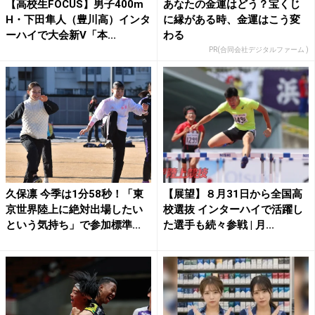
【高校生FOCUS】男子400m
あなたの金運はどう？宝くじ
H・下田隼人（豊川高）インタ
に縁がある時、金運はこう変
ーハイで大会新V「本...
わる
PR(合同会社デジタルファーム )
久保凛 今季は1分58秒！「東
【展望】８月31日から全国高
京世界陸上に絶対出場したい
校選抜 インターハイで活躍し
という気持ち」で参加標準...
た選手も続々参戦 | 月...