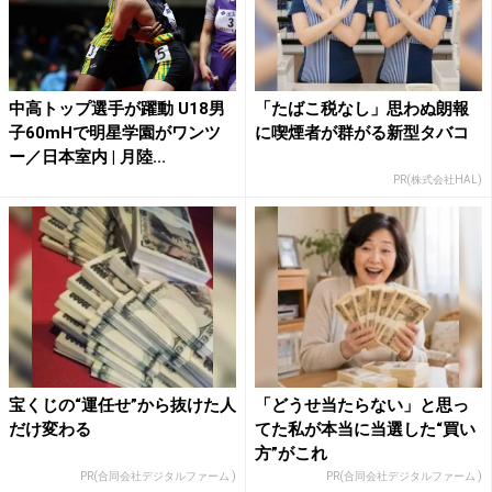
中高トップ選手が躍動 U18男
「たばこ税なし」思わぬ朗報
子60mHで明星学園がワンツ
に喫煙者が群がる新型タバコ
ー／日本室内 | 月陸...
PR(株式会社HAL)
宝くじの“運任せ”から抜けた人
「どうせ当たらない」と思っ
だけ変わる
てた私が本当に当選した“買い
方”がこれ
PR(合同会社デジタルファーム )
PR(合同会社デジタルファーム )