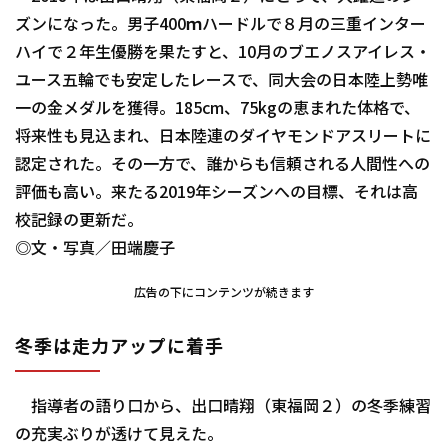
ズンになった。男子400ｍハードルで８月の三重インター
ハイで２年生優勝を果たすと、10月のブエノスアイレス・
ユース五輪でも安定したレースで、同大会の日本陸上勢唯
一の金メダルを獲得。185cm、75kgの恵まれた体格で、
将来性も見込まれ、日本陸連のダイヤモンドアスリートに
認定された。その一方で、誰からも信頼される人間性への
評価も高い。来たる2019年シーズンへの目標、それは高
校記録の更新だ。
◎文・写真／田端慶子
広告の下にコンテンツが続きます
冬季は走力アップに着手
指導者の語り口から、出口晴翔（東福岡２）の冬季練習
の充実ぶりが透けて見えた。