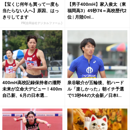
【宝くじ何年も買って一度も
【男子400mH】家入俊太（東
当たらない人へ】原因、はっ
福岡高3）49秒74＝高校歴代2
きりしてます
位 | 月陸Onl...
PR(合同会社デジタルファーム )
400mH高校記録保持者の瀧野
泉谷駿介が五輪後、初ハード
未来が立命大デビュー！400m
ル「楽しかった」朝イチ予選
自己新、6月の日本選...
で13秒44の大会新／日本I...