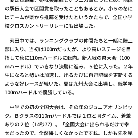
夏は短距離、冬は長距離という二刀流だったため、地区
の駅伝大会で区間賞を取ったこともあるとか。小５の冬に
はチームが県から推薦を受けたというかたちで、全国小学
校クロスカントリーリレーにも出場した。
苅田中では、ランニングクラブの仲間たちと一緒に陸上
部に入り、当初は100ｍだったが、より高いステージを目
指して秋に110ｍハードルに転向。新人戦の県大会（100
ｍハードル）でいきなり決勝に進み、５位に入った。２年
生になると勢いは加速し、出るたびに自己記録を更新する
ような好レースが続いた。夏は九州大会に出場し、低学年
100ｍハードルで優勝している。
中学での初の全国大会は、その年のジュニアオリンピッ
ク。Ｂクラスの110ｍハードルでは１位と同タイム、着差
ありの２位（14秒77）。「全国大会に出られるだけで幸
せだったので、全然悔しくなかったですね。しかも先を見