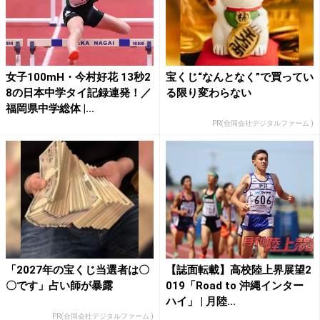
女子100mH・今村好花 13秒2
宝くじ“なんとなく”で買ってい
8の日本中学タイ記録連発！／
る限り変わらない
福岡県中学総体 |...
PR(合同会社デジタルファーム )
「2027年の宝くじ当選者は〇
【誌面転載】高校陸上界展望2
〇です」占い師が暴露
019「Road to 沖縄インター
ハイ」 | 月陸...
PR(合同会社デジタルファーム )