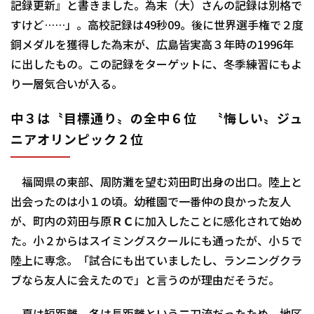
記録更新』と書きました。為末（大）さんの記録は別格で
すけど……」。高校記録は49秒09。後に世界選手権で２度
銅メダルを獲得した為末が、広島皆実高３年時の1996年
に出したもの。この記録をターゲットに、冬季練習にもよ
り一層気合いが入る。
中３は〝目標通り〟の全中６位 〝悔しい〟ジュ
ニアオリンピック２位
福岡県の東部、周防灘を望む苅田町出身の出口。陸上と
出会ったのは小１の頃。幼稚園で一番仲の良かった友人
が、町内の苅田与原ＲＣに加入したことに感化されて始め
た。小２からはスイミングスクールにも通ったが、小５で
陸上に専念。「試合にも出ていましたし、ランニングクラ
ブなら友人に会えたので」と言うのが理由だそうだ。