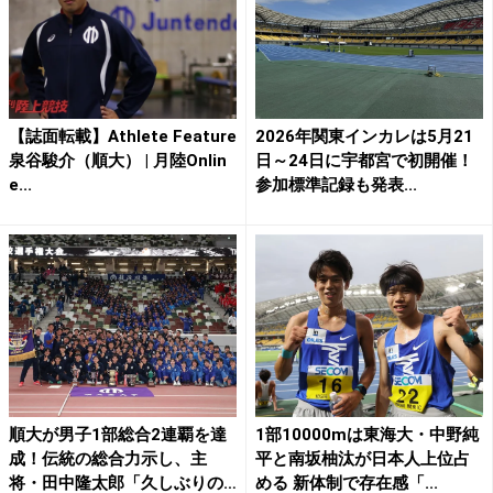
【誌面転載】Athlete Feature
2026年関東インカレは5月21
泉谷駿介（順大） | 月陸Onlin
日～24日に宇都宮で初開催！
e...
参加標準記録も発表...
順大が男子1部総合2連覇を達
1部10000mは東海大・中野純
成！伝統の総合力示し、主
平と南坂柚汰が日本人上位占
将・田中隆太郎「久しぶりの
める 新体制で存在感「...