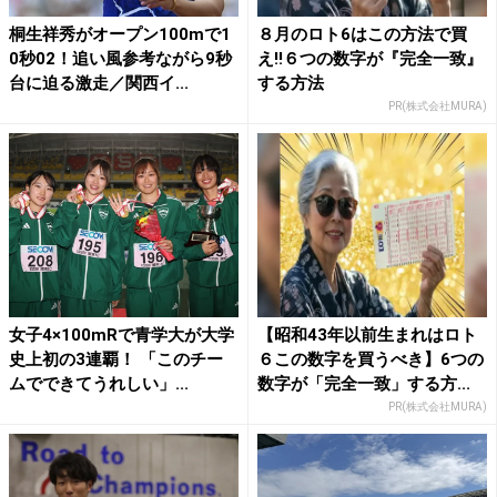
桐生祥秀がオープン100mで1
８月のロト6はこの方法で買
0秒02！追い風参考ながら9秒
え!!６つの数字が『完全一致』
台に迫る激走／関西イ...
する方法
PR(株式会社MURA)
女子4×100mRで青学大が大学
【昭和43年以前生まれはロト
史上初の3連覇！ 「このチー
６この数字を買うべき】6つの
ムでできてうれしい」...
数字が「完全一致」する方...
PR(株式会社MURA)