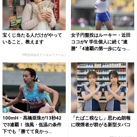
宝くじ当たる人だけがやって
女子円盤投はルーキー・近田
いること、教えます
ココがV 学生個人に続く“連
勝”「4連覇の第一歩になっ...
PR(合同会社デジタルファーム )
100mH・髙橋亜珠が13秒42
「たばこ税なし」思わぬ朗報
で3連覇！ 強風・低温の条件
に喫煙者が群がる新型タバコ
下でも「勝てて良かっ...