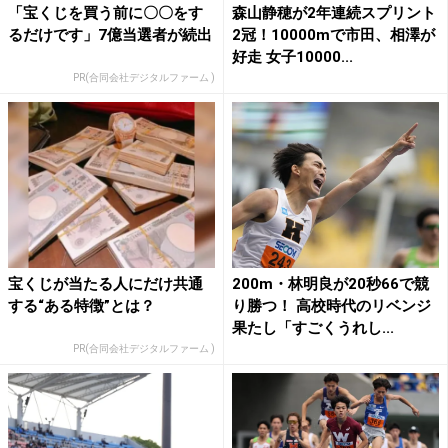
「宝くじを買う前に〇〇をす
森山静穂が2年連続スプリント
るだけです」7億当選者が続出
2冠！10000mで市田、相澤が
好走 女子10000...
PR(合同会社デジタルファーム )
宝くじが当たる人にだけ共通
200m・林明良が20秒66で競
する“ある特徴”とは？
り勝つ！ 高校時代のリベンジ
果たし「すごくうれし...
PR(合同会社デジタルファーム )