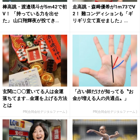
棒高跳・渡邉瑛斗が5m42で初
走高跳・森﨑優希が1m73でV
V！ 「持っている力を出せ
2！ 難コンディションも「ギ
た」 山口翔輝夜が投てき...
リギリ立て直せました」...
玄関に〇〇置いてる人は金運
「占い師だけが知ってる〝お
落ちてます…金運を上げる方法
金が増える人の共通点〟」
とは
PR(合同会社デジタルファーム )
PR(合同会社デジタルファーム )