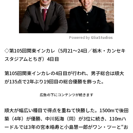
Powered by 
GliaStudios
Mute
◇第105回関東インカレ（5月21～24日／栃木・カンセキ
スタジアムとちぎ）4日目
第105回関東インカレの4日目が行われ、男子総合は順大
が135点で2年ぶり19回目の総合優勝を飾った。
広告の下にコンテンツが続きます
順大が幅広い種目で得点を重ねて快勝した。1500mで後田
築（4年）が優勝、中川拓海（同）が3位に続き、110mハ
ードルでは3年の宮本皓寿と小島慧一郎がワン・ツーと“お