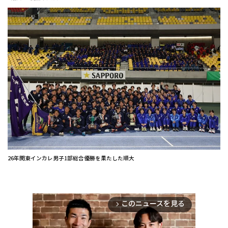
26年関東インカレ男子1部総合優勝を果たした順大
このニュースを見る
arrow_forward_ios