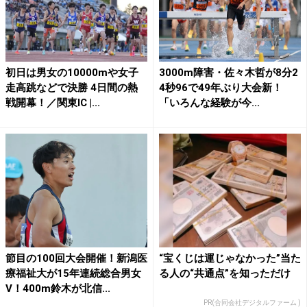
初日は男女の10000mや女子
3000m障害・佐々木哲が8分2
走高跳などで決勝 4日間の熱
4秒96で49年ぶり大会新！
戦開幕！／関東IC |...
「いろんな経験が今...
節目の100回大会開催！新潟医
“宝くじは運じゃなかった”当た
療福祉大が15年連続総合男女
る人の“共通点”を知っただけ
V！400m鈴木が北信...
PR(合同会社デジタルファーム )