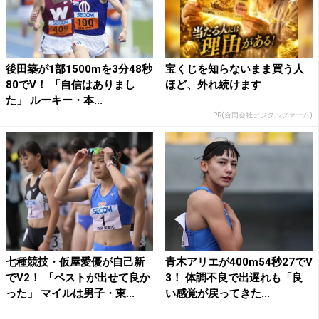
後田築が1部1500mを3分48秒
宝くじを知らないまま買う人
80でV！ 「自信はありまし
ほど、外れ続けます
た」 ルーキー・本...
PR(合同会社デジタルファーム)
七種競技・仮屋愛優が自己新
青木アリエが400m54秒27でV
でV2！ 「ベストが出せて良か
3！ 体調不良で出遅れも「良
った」 マイルは男子・東...
い感覚が戻ってきた...