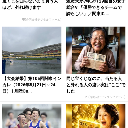
宝くじを知らないまま買う人
筑波大が7年ぶり29回目の女子
ほど、外れ続けます
総合V 「優勝できるチームで
誇らしい」／関東IC ...
PR(合同会社デジタルファーム)
【大会結果】第105回関東イン
同じ宝くじなのに、当たる人
カレ（2026年5月21日～24
と外れる人の違い実は“ここ”で
日） | 月陸On...
した
PR(合同会社デジタルファーム )