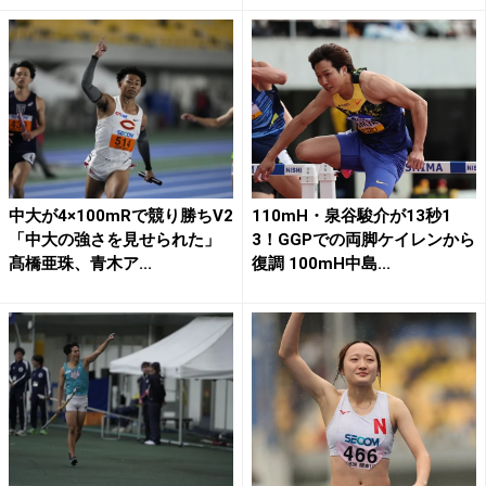
中大が4×100mRで競り勝ちV2
110mH・泉谷駿介が13秒1
「中大の強さを見せられた」
3！GGPでの両脚ケイレンから
髙橋亜珠、青木ア...
復調 100mH中島...