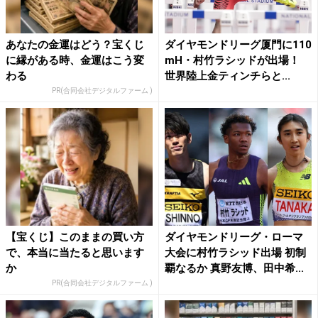
あなたの金運はどう？宝くじ
ダイヤモンドリーグ厦門に110
に縁がある時、金運はこう変
mH・村竹ラシッドが出場！
わる
世界陸上金ティンチらと...
PR(合同会社デジタルファーム )
【宝くじ】このままの買い方
ダイヤモンドリーグ・ローマ
で、本当に当たると思います
大会に村竹ラシッド出場 初制
か
覇なるか 真野友博、田中希...
PR(合同会社デジタルファーム )