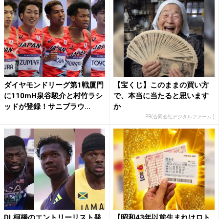
ダイヤモンドリーグ第1戦厦門
【宝くじ】このままの買い方
に110mH泉谷駿介と村竹ラシ
で、本当に当たると思います
ッドが登録！サニブラウ...
か
PR(合同会社デジタルファーム )
DL柯橋のエントリーリスト発
【昭和43年以前生まれはロト