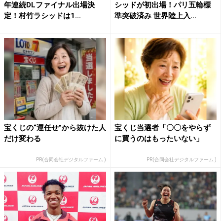
年連続DLファイナル出場決
シッドが初出場！パリ五輪標
定！村竹ラシッドは1...
準突破済み 世界陸上入...
宝くじの“運任せ”から抜けた人
宝くじ当選者「〇〇をやらず
だけ変わる
に買うのはもったいない」
PR(合同会社デジタルファーム )
PR(合同会社デジタルファーム )