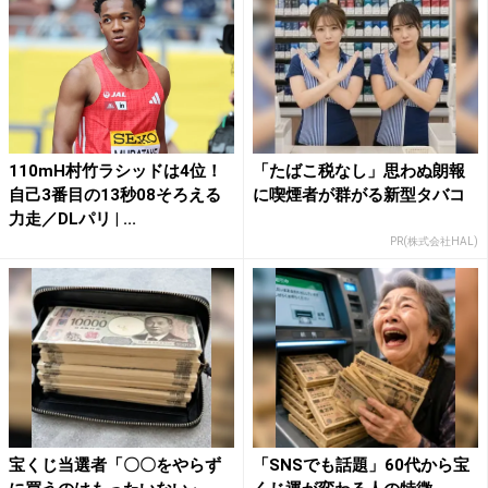
110mH村竹ラシッドは4位！
「たばこ税なし」思わぬ朗報
自己3番目の13秒08そろえる
に喫煙者が群がる新型タバコ
力走／DLパリ | ...
PR(株式会社HAL)
宝くじ当選者「〇〇をやらず
「SNSでも話題」60代から宝