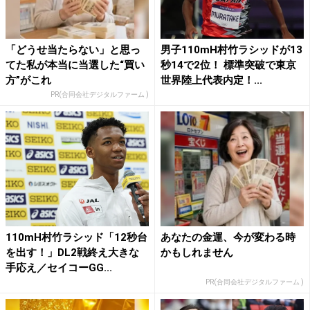
「どうせ当たらない」と思っ
男子110mH村竹ラシッドが13
てた私が本当に当選した“買い
秒14で2位！ 標準突破で東京
方”がこれ
世界陸上代表内定！...
PR(合同会社デジタルファーム )
110mH村竹ラシッド「12秒台
あなたの金運、今が変わる時
を出す！」DL2戦終え大きな
かもしれません
手応え／セイコーGG...
PR(合同会社デジタルファーム )