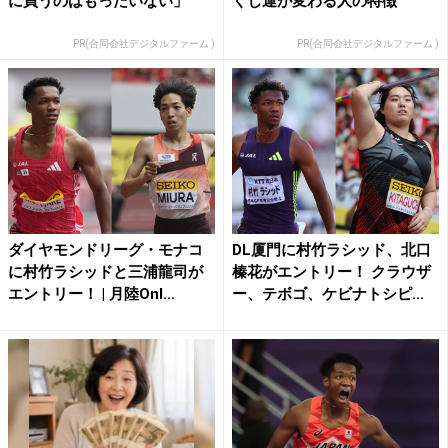
に買うのはもったいない」
くじ運が変わる人の特徴
PR(合同会社デジタルファーム )
PR(合同会社デジタルファーム )
ダイヤモンドリーグ・モナコ
DL厦門に村竹ラシッド、北口
に村竹ラシッドと三浦龍司が
榛花がエントリー！ クラウザ
エントリー！ | 月陸Onl...
ー、テボゴ、ケビナトシピ...