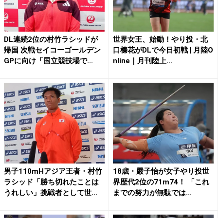
DL連続2位の村竹ラシッドが
世界女王、始動！やり投・北
帰国 次戦セイコーゴールデン
口榛花がDLで今日初戦 | 月陸O
GPに向け「国立競技場で...
nline｜月刊陸上...
男子110mHアジア王者・村竹
18歳・嚴子怡が女子やり投世
ラシッド「勝ち切れたことは
界歴代2位の71m74！ 「これ
うれしい」挑戦者として世...
までの努力が無駄では...