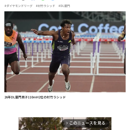
#ダイヤモンドリーグ
#村竹ラシッド
#DL厦門
26年DL厦門男子110mH2位の村竹ラシッド
このニュースを見る
arrow_forward_ios