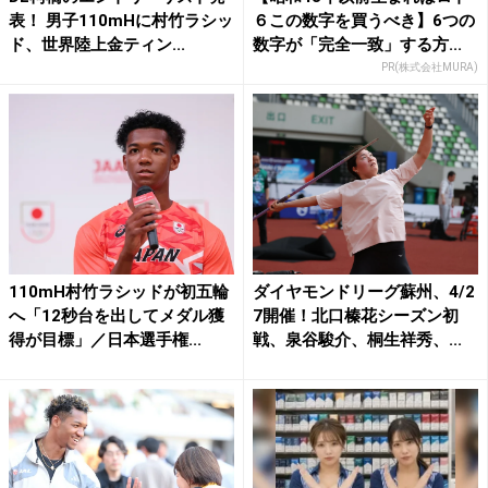
表！ 男子110mHに村竹ラシッ
６この数字を買うべき】6つの
ド、世界陸上金ティン...
数字が「完全一致」する方...
PR(株式会社MURA)
110mH村竹ラシッドが初五輪
ダイヤモンドリーグ蘇州、4/2
へ「12秒台を出してメダル獲
7開催！北口榛花シーズン初
得が目標」／日本選手権...
戦、泉谷駿介、桐生祥秀、...