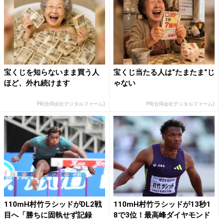
宝くじを知らないまま買う人
宝くじ当たる人は“たまたま”じ
ほど、外れ続けます
ゃない
PR(合同会社デジタルファーム)
PR(合同会社デジタルファーム)
110mH村竹ラシッドがDL2戦
110mH村竹ラシッドが13秒1
目へ「勝ちに固執せず記録
8で3位！最高峰ダイヤモンド