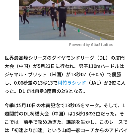
Powered by 
GliaStudios
Mute
世界最高峰シリーズのダイヤモンドリーグ（DL）の厦門
大会（中国）が5月23日に行われ、男子110mハードルは
ジャマル・ブリット（米国）が13秒07（＋0.5）で優勝
し、0.06秒差の13秒13で
村竹ラシッド
（JAL）が2位に入
った。DLでは自身3度目の2位となる。
今季は5月10日の木南記念で13秒05をマーク。そして、1
週間前のDL柯橋大会（中国）は13秒18の3位だった。そ
こでは「前半で攻め過ぎた」課題を生かし、このレースで
は「初速より加速」という山崎一彦コーチからのアドバイ