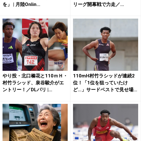
を」 | 月陸Onlin...
リーグ開幕戦で力走／...
やり投・北口榛花と110ｍＨ・
110mH村竹ラシッドが連続2
村竹ラシッド、泉谷駿介がエ
位！「1位を狙っていたけ
ントリー！／DLパリ |...
ど…」サードベストで見せ場...