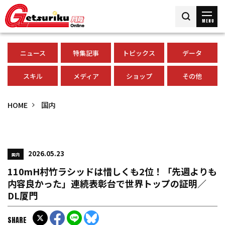
MENU
ニュース
特集記事
トピックス
データ
スキル
メディア
ショップ
その他
HOME
国内
2026.05.23
国内
110mH村竹ラシッドは惜しくも2位！「先週よりも
内容良かった」連続表彰台で世界トップの証明／
DL厦門
SHARE