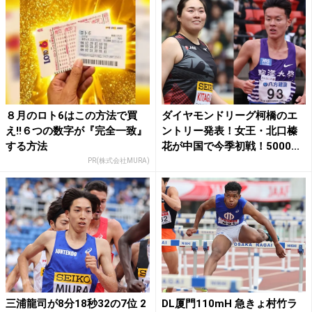
８月のロト6はこの方法で買
ダイヤモンドリーグ柯橋のエ
え!!６つの数字が『完全一致』
ントリー発表！女王・北口榛
する方法
花が中国で今季初戦！5000...
PR(株式会社MURA)
三浦龍司が8分18秒32の7位 2
DL厦門110mH 急きょ村竹ラ