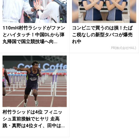
110mH村竹ラシッドがファン
コンビニで買うのは損！たば
とハイタッチ！中国DLから弾
こ税なしの新型タバコが爆売
丸帰国で国立競技場へ向...
れ中
PR(株式会社HAL)
村竹ラシッドは4位 フィニッ
シュ直前接触でヒヤリ 走高
跳・真野は4位タイ、田中は...