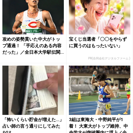
攻めの姿勢貫いた中大がトッ
宝くじ当選者「〇〇をやらず
プ通過！ 「手応えのある内容
に買うのはもったいない」
だった」／全日本大学駅伝関...
PR(合同会社デジタルファーム )
「怖いくらい貯金が増えた…」
3組は東海大・中野純平が1
占い師の言う通りにしてみた
着！ 大東大がトップ維持、中
だけ
央学大が突破圏内に浮上／全...