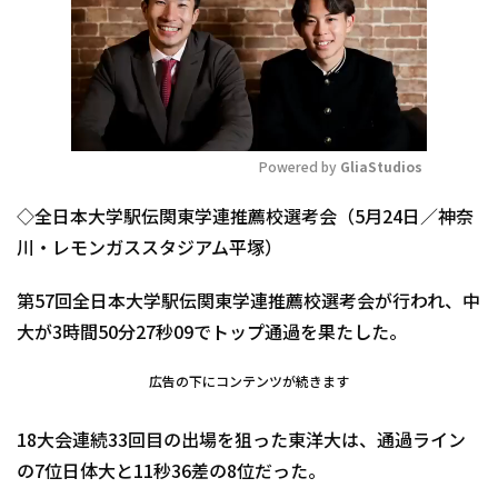
Powered by 
GliaStudios
Mute
◇全日本大学駅伝関東学連推薦校選考会（5月24日／神奈
川・レモンガススタジアム平塚）
第57回全日本大学駅伝関東学連推薦校選考会が行われ、中
大が3時間50分27秒09でトップ通過を果たした。
広告の下にコンテンツが続きます
18大会連続33回目の出場を狙った東洋大は、通過ライン
の7位日体大と11秒36差の8位だった。