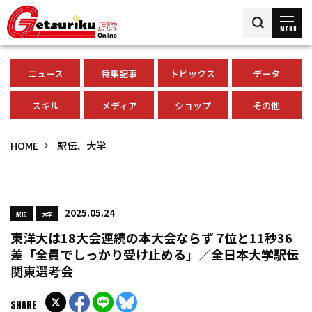
MENU
ニュース
特集記事
トピックス
データ
スキル
メディア
ショップ
その他
HOME
駅伝、大学
2025.05.24
駅伝
大学
東洋大は18大会連続の本大会ならず 7位と11秒36
差「全員でしっかり受け止める」／全日本大学駅伝
関東選考会
SHARE