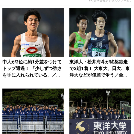
PR(合同会社デジタルファーム )
中大が2位に約1分差をつけて
東洋大・松井海斗が終盤独走
トップ通過！ 「少しずつ強さ
で2組1着！ 大東大、日大、東
を手に入れられている」／...
洋大などが僅差で争う／全...