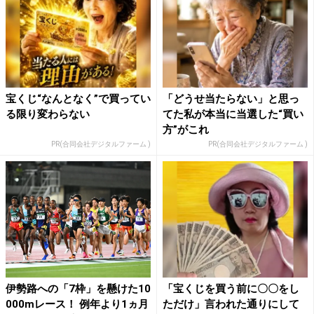
宝くじ“なんとなく”で買ってい
「どうせ当たらない」と思っ
る限り変わらない
てた私が本当に当選した“買い
方”がこれ
PR(合同会社デジタルファーム )
PR(合同会社デジタルファーム )
伊勢路への「7枠」を懸けた10
「宝くじを買う前に〇〇をし
000mレース！ 例年より1ヵ月
ただけ」言われた通りにして