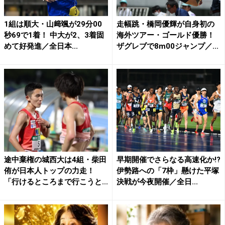
1組は順大・山﨑颯が29分00
走幅跳・橋岡優輝が自身初の
秒69で1着！ 中大が2、3着固
海外ツアー・ゴールド優勝！
めて好発進／全日本...
ザグレブで8m00ジャンプ／...
途中棄権の城西大は4組・柴田
早期開催でさらなる高速化か!?
侑が日本人トップの力走！
伊勢路への「7枠」懸けた平塚
「行けるところまで行こうと...
決戦が今夜開催／全日...