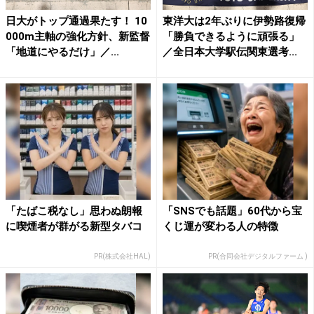
日大がトップ通過果たす！ 10
東洋大は2年ぶりに伊勢路復帰
000m主軸の強化方針、新監督
「勝負できるように頑張る」
「地道にやるだけ」／...
／全日本大学駅伝関東選考...
「たばこ税なし」思わぬ朗報
「SNSでも話題」60代から宝
に喫煙者が群がる新型タバコ
くじ運が変わる人の特徴
PR(株式会社HAL)
PR(合同会社デジタルファーム )