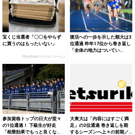
宝くじ当選者「〇〇をやらず
復活への一歩を示した順大は3
に買うのはもったいない」
位通過 昨年17位から巻き返し
「全体の地力はついてい...
PR(合同会社デジタルファーム )
参加資格トップの日大が堂々
大東大は「内容にはすごく満
の1位通過！ 下級生が好走
足」の2位通過 巻き返しを期
「相乗効果でもっと良くな
するシーズンへ上々の前期／...