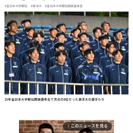
#全日本大学駅伝
#東洋大
#全日本大学駅伝関東選考会
25年全日本大学駅伝関東選考会で次点の8位だった東洋大の選手たち
このニュースを見る
arrow_forward_ios