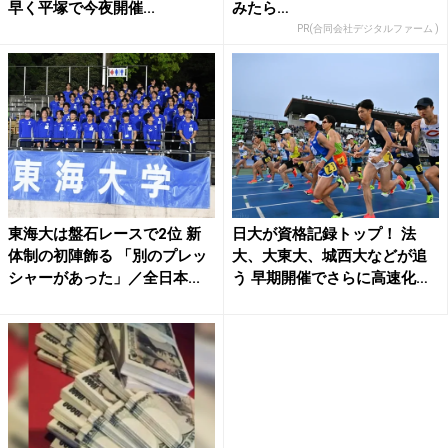
早く平塚で今夜開催...
みたら…
PR(合同会社デジタルファーム )
東海大は盤石レースで2位 新
日大が資格記録トップ！ 法
体制の初陣飾る 「別のプレッ
大、大東大、城西大などが追
シャーがあった」／全日本...
う 早期開催でさらに高速化
か...