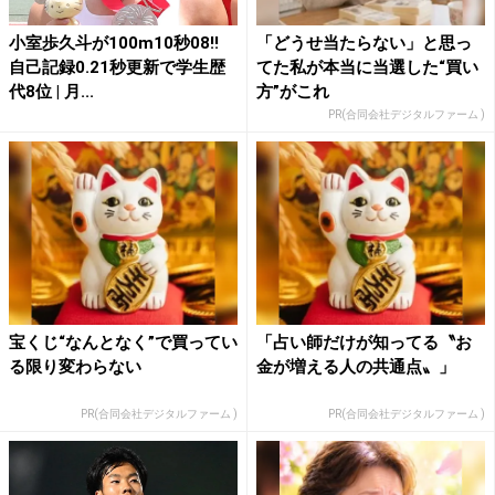
小室歩久斗が100m10秒08!!
「どうせ当たらない」と思っ
自己記録0.21秒更新で学生歴
てた私が本当に当選した“買い
代8位 | 月...
方”がこれ
PR(合同会社デジタルファーム )
宝くじ“なんとなく”で買ってい
「占い師だけが知ってる〝お
る限り変わらない
金が増える人の共通点〟」
PR(合同会社デジタルファーム )
PR(合同会社デジタルファーム )