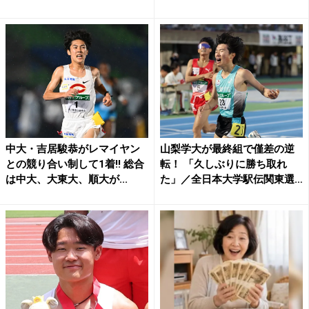
る」...
中大・吉居駿恭がレマイヤン
山梨学大が最終組で僅差の逆
との競り合い制して1着!! 総合
転！ 「久しぶりに勝ち取れ
は中大、大東大、順大が...
た」／全日本大学駅伝関東選
考...