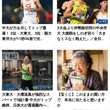
中大が力を示してトップ通
3大会ぶり伊勢路切符の中央学
過！ 2位・大東大、3位・順大
大 大接戦をしのぎ切り「大き
東洋大が11秒36差で次...
なミスなく戦えた」／全日...
大東大・大濱逞真が強烈なス
【宝くじ】このままの買い方
パートで3組1着 中大がトップ
で、本当に当たると思います
維持、日体大が通過圏内へ...
か