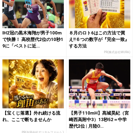
IH2冠の黒木海翔が男子100m
８月のロト6はこの方法で買
で快勝！ 高校歴代2位の10秒1
え!!６つの数字が『完全一致』
9に「ベストに近...
する方法
PR(株式会社MURA)
【宝くじ落選】外れ続ける流
【男子110mH】髙城昊紀（宮
れ、ここで断ちませんか
崎西高附中3）13秒52＝中学
歴代2位 | 月陸O...
PR(合同会社デジタルファーム )