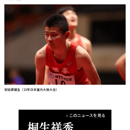
安田夢雄生（23年日本室内大阪大会）
このニュースを見る
arrow_forward_ios