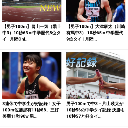
【男子100m】畠山一気（階上
【男子100m】大津康太（川崎
中3）10秒63＝中学歴代8位タ
有馬中3） 10秒65＝中学歴代
イ | 月陸Onl...
9位タイ | 月陸...
3連休で中学生が好記録！女子
男子100mで中3・片山瑛太が
100ｍ佐藤那有11秒88、三好
10秒56の中学タイ記録 決勝も
美羽11秒90w 男...
10秒57と好タイ...