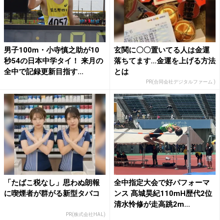
男子100m・小寺慎之助が10
玄関に〇〇置いてる人は金運
秒54の日本中学タイ！ 来月の
落ちてます…金運を上げる方法
全中で記録更新目指す...
とは
PR(合同会社デジタルファーム )
「たばこ税なし」思わぬ朗報
全中指定大会で好パフォーマ
に喫煙者が群がる新型タバコ
ンス 髙城昊紀110mH歴代2位
清水怜修が走高跳2m...
PR(株式会社HAL)