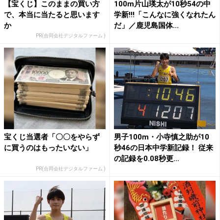
【宝くじ】このままの買い方
100m片山瑛太が10秒54の中
で、本当に当たると思います
学新!!!「こんなに強くなれたん
か
だ」／鹿児島国体...
PR(合同会社デジタルファーム )
宝くじ当選者「〇〇をやらず
男子100m・小寺慎之助が10
に買うのはもったいない」
秒46の日本中学新記録！ 従来
の記録を0.08秒更...
PR(合同会社デジタルファーム )