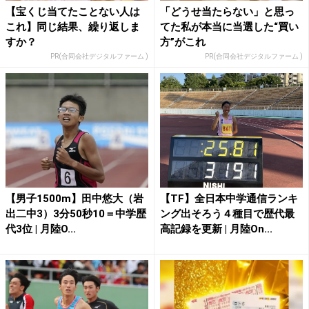
【宝くじ当てたことない人は
「どうせ当たらない」と思っ
これ】同じ結果、繰り返しま
てた私が本当に当選した“買い
すか？
方”がこれ
PR(合同会社デジタルファーム )
PR(合同会社デジタルファーム )
【男子1500m】田中悠大（岩
【TF】全日本中学通信ランキ
出二中3）3分50秒10＝中学歴
ング出そろう４種目で歴代最
代3位 | 月陸O...
高記録を更新 | 月陸On...