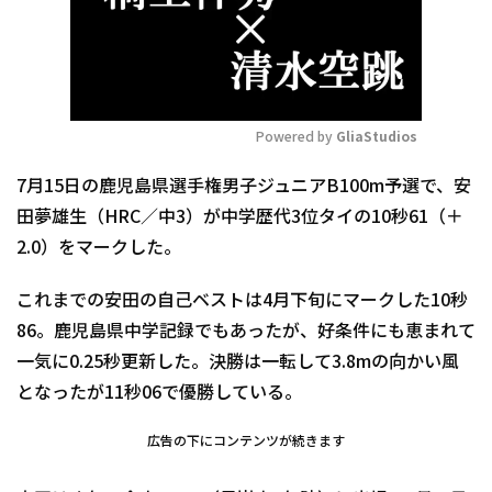
Powered by 
GliaStudios
Mute
7月15日の鹿児島県選手権男子ジュニアB100m予選で、安
田夢雄生（HRC／中3）が中学歴代3位タイの10秒61（＋
2.0）をマークした。
これまでの安田の自己ベストは4月下旬にマークした10秒
86。鹿児島県中学記録でもあったが、好条件にも恵まれて
一気に0.25秒更新した。決勝は一転して3.8mの向かい風
となったが11秒06で優勝している。
広告の下にコンテンツが続きます