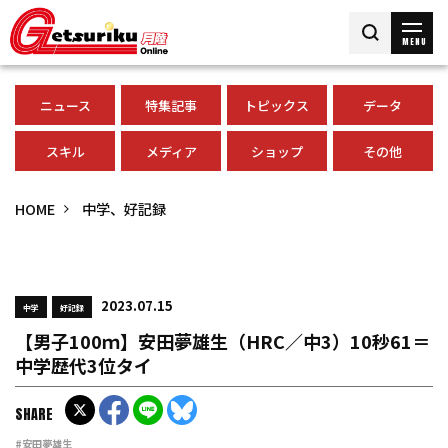
MENU
ニュース
特集記事
トピックス
データ
スキル
メディア
ショップ
その他
HOME
中学、好記録
2023.07.15
中学
好記録
【男子100ｍ】安田夢雄生（HRC／中3）10秒61＝
中学歴代3位タイ
SHARE
#安田夢雄生