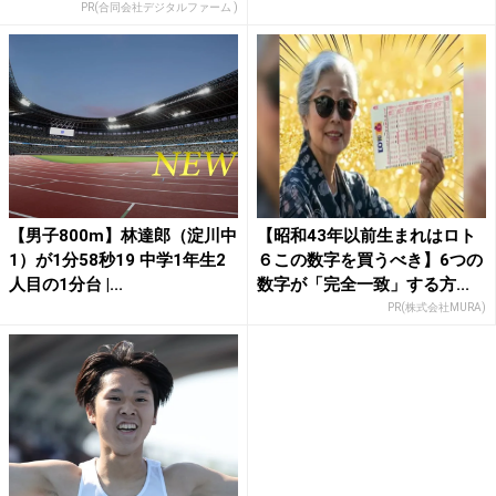
PR(合同会社デジタルファーム )
【男子800m】林達郎（淀川中
【昭和43年以前生まれはロト
1）が1分58秒19 中学1年生2
６この数字を買うべき】6つの
人目の1分台 |...
数字が「完全一致」する方...
PR(株式会社MURA)