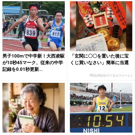
男子100mで中学新！大西凌駆
「玄関に〇〇を置いた後に宝
が10秒45マーク、従来の中学
くじ買いなさい」簡単に当選
記録を0.01秒更新...
PR(合同会社デジタルファーム )