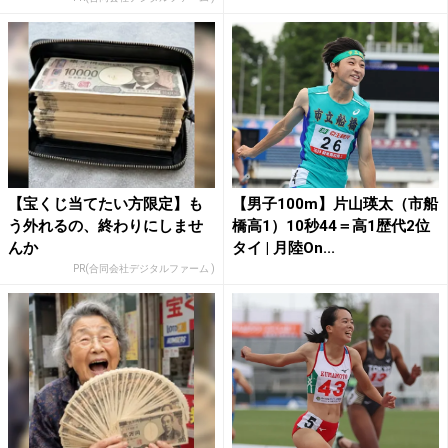
【宝くじ当てたい方限定】も
【男子100m】片山瑛太（市船
う外れるの、終わりにしませ
橋高1）10秒44＝高1歴代2位
んか
タイ | 月陸On...
PR(合同会社デジタルファーム )