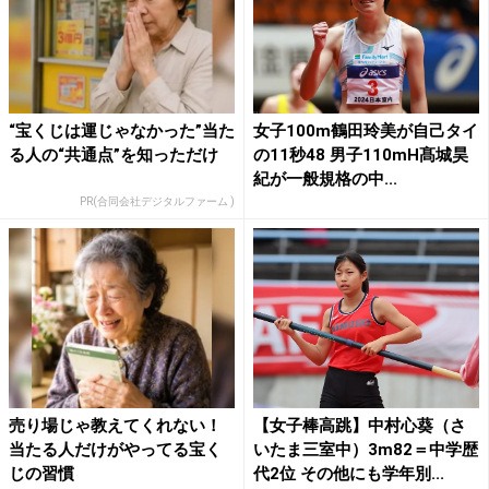
“宝くじは運じゃなかった”当た
女子100m鶴田玲美が自己タイ
る人の“共通点”を知っただけ
の11秒48 男子110mH髙城昊
紀が一般規格の中...
PR(合同会社デジタルファーム )
売り場じゃ教えてくれない！
【女子棒高跳】中村心葵（さ
当たる人だけがやってる宝く
いたま三室中）3m82＝中学歴
じの習慣
代2位 その他にも学年別...