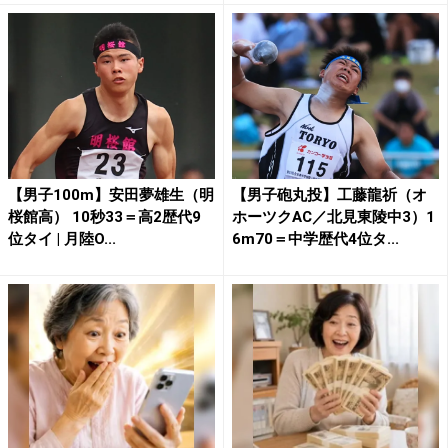
【男子100m】安田夢雄生（明
【男子砲丸投】工藤龍祈（オ
桜館高） 10秒33＝高2歴代9
ホーツクAC／北見東陵中3）1
位タイ | 月陸O...
6m70＝中学歴代4位タ...