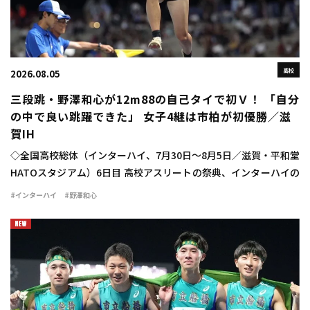
高校
2026.08.05
三段跳・野澤和心が12m88の自己タイで初Ｖ！ 「自分
の中で良い跳躍できた」 女子4継は市柏が初優勝／滋
賀IH
◇全国高校総体（インターハイ、7月30日～8月5日／滋賀・平和堂
HATOスタジアム）6日目 高校アスリートの祭典、インターハイの
6日目が行われ、女子三段跳では野澤和心（甲府南2山梨）が
#インターハイ
#野澤和心
12m88（＋1.2）で優勝を飾った […]