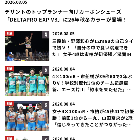
2026.08.05
デサントのトップランナー向けカーボンシューズ
「DELTAPRO EXP V3」に26年秋冬カラーが登場！
4
2026.08.05
三段跳・野澤和心が12m88の自己タイ
で初Ｖ！ 「自分の中で良い跳躍でき
た」 女子4継は市柏が初優勝／滋賀IH
5
2026.08.04
4×100mR・市船橋が39秒60で3年ぶ
りV！学校別歴代3位のチーム記録更
新、エース片山「約束を果たせた」／
滋賀IH
6
2026.08.04
女子4×100mR・市柏が45秒41で初優
勝！前回3位から一丸、山田奈央が2冠
「信じあってきたことがつながった」
／滋賀IH
2026.08.04