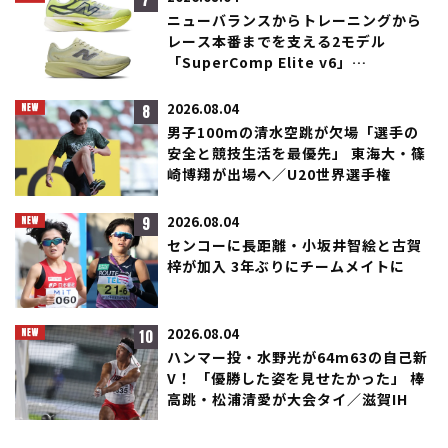
7
ニューバランスからトレーニングから
レース本番までを支える2モデル
「SuperComp Elite v6」
「SuperComp Rebel」が登場！
8
2026.08.04
男子100mの清水空跳が欠場「選手の
安全と競技生活を最優先」 東海大・篠
崎博翔が出場へ／U20世界選手権
9
2026.08.04
センコーに長距離・小坂井智絵と古賀
梓が加入 3年ぶりにチームメイトに
10
2026.08.04
ハンマー投・水野光が64m63の自己新
V！ 「優勝した姿を見せたかった」 棒
高跳・松浦清愛が大会タイ／滋賀IH