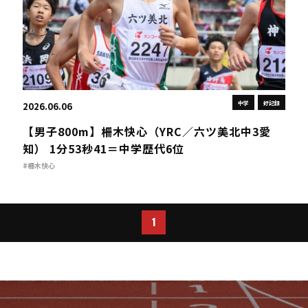
中学
好記録
2026.06.06
【男子800m】柵木快心（YRC／六ツ美北中3愛
知） 1分53秒41＝中学歴代6位
#柵木快心
1