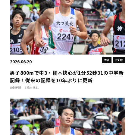
中学
好記録
2026.06.20
男子800mで中3・柵木快心が1分52秒31の中学新
記録！従来の記録を10年ぶりに更新
#中学新
#柵木快心