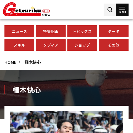
MENU
ニュース
特集記事
トピックス
データ
スキル
メディア
ショップ
その他
HOME
柵木快心
柵木快心