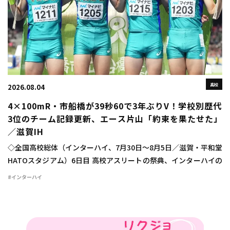
高校
2026.08.04
4×100mR・市船橋が39秒60で3年ぶりV！学校別歴代
3位のチーム記録更新、エース片山「約束を果たせた」
／滋賀IH
◇全国高校総体（インターハイ、7月30日～8月5日／滋賀・平和堂
HATOスタジアム）6日目 高校アスリートの祭典、インターハイの
6日目が行われ、男子4×100mリレーは市船橋（千葉）が高校歴代
#インターハイ
5位、学校別高校歴代3位のチ […]