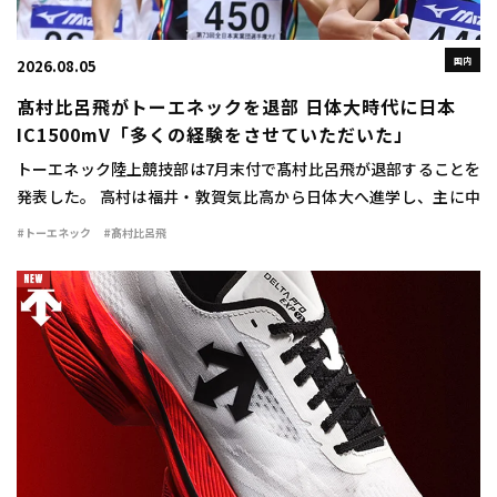
国内
2026.08.05
髙村比呂飛がトーエネックを退部 日体大時代に日本
IC1500mV「多くの経験をさせていただいた」
トーエネック陸上競技部は7月末付で髙村比呂飛が退部することを
発表した。 高村は福井・敦賀気比高から日体大へ進学し、主に中
距離で活躍。1500mで2年時に3分42秒76をマークすると、3、4年
#トーエネック
#髙村比呂飛
時には関東インカレ1500mで […]