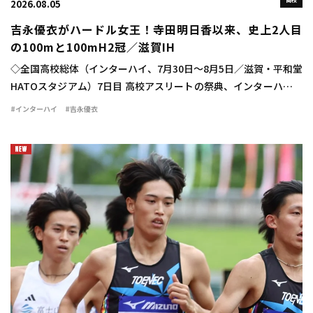
高校
2026.08.05
吉永優衣がハードル女王！寺田明日香以来、史上2人目
の100mと100mH2冠／滋賀IH
◇全国高校総体（インターハイ、7月30日～8月5日／滋賀・平和堂
HATOスタジアム）7日目 高校アスリートの祭典、インターハイの
最終日に女子100mハードル決勝が行われ、吉永優衣（長崎日大
#インターハイ
#吉永優衣
3）が13秒44（-2.1）をマ […]