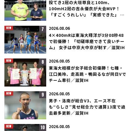
投てき2冠の大垣尊良と100m、
100mH2冠の吉永優衣が大会MVP！
「すごくうれしい」「実感できた」 夏
夜決戦で輝く／滋賀IH
7
2026.08.06
4×400mRは東海大翔洋が3分08秒48
で初優勝！ 「切磋琢磨できて良いチー
ム」 女子は中京大中京が制す／滋賀IH
8
2026.08.05
東海大相模が女子総合初優勝！七種・
江口美玲、走高跳・鴨田るなが同日Vで
チーム牽引／滋賀IH
9
2026.08.05
男子・洛南が総合V3、エース不在
も“らしさ”見せ総合力で通算13度で過
去最多更新／滋賀IH
10
2026.08.05