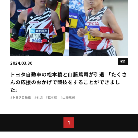
駅伝
2024.03.30
トヨタ自動車の松本稜と山藤篤司が引退 「たくさ
んの応援のおかげで競技をすることができまし
た」
#トヨタ自動車
#引退
#松本稜
#山藤篤司
1