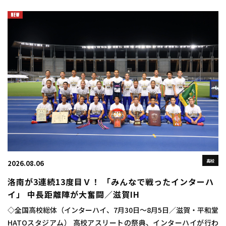
悲願の初優勝を成し遂げた。 狙っ […]
高校
2026.08.06
洛南が3連続13度目Ｖ！ 「みんなで戦ったインターハ
イ」 中長距離陣が大奮闘／滋賀IH
◇全国高校総体（インターハイ、7月30日～8月5日／滋賀・平和堂
HATOスタジアム） 高校アスリートの祭典、インターハイが行わ