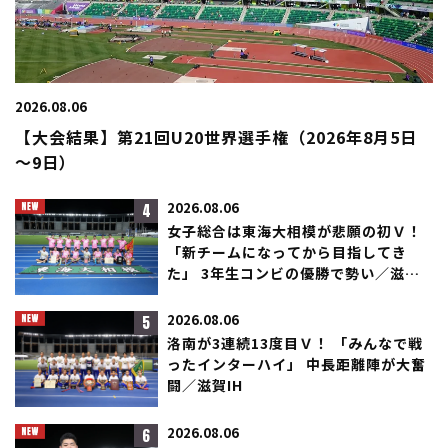
2026.08.06
【大会結果】第21回U20世界選手権（2026年8月5日
～9日）
4
2026.08.06
女子総合は東海大相模が悲願の初Ｖ！
「新チームになってから目指してき
た」 3年生コンビの優勝で勢い／滋賀
IH
5
2026.08.06
洛南が3連続13度目Ｖ！ 「みんなで戦
ったインターハイ」 中長距離陣が大奮
闘／滋賀IH
6
2026.08.06