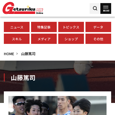
MENU
ニュース
特集記事
トピックス
データ
スキル
メディア
ショップ
その他
HOME
山藤篤司
山藤篤司