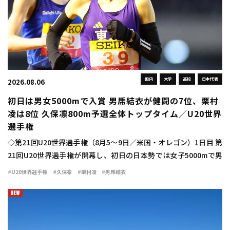
国内
大学
高校
日本代表
2026.08.06
初日は男女5000mで入賞 男乕結衣が健闘の7位、栗村
凌は8位 久保凛800m予選全体トップタイム／U20世界
選手権
◇第21回U20世界選手権（8月5～9日／米国・オレゴン）1日目 第
21回U20世界選手権が開幕し、初日の日本勢では女子5000mで男
乕結衣（東北高3宮城）が15分37秒33で7位と、今大会日本勢最初
#U20世界選手権
#久保凛
#栗村凌
#男乕結衣
の入賞を果たした。ま […]