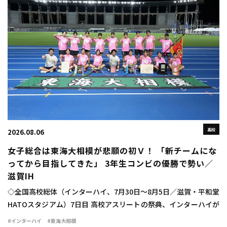
高校
2026.08.06
女子総合は東海大相模が悲願の初Ｖ！ 「新チームにな
ってから目指してきた」 3年生コンビの優勝で勢い／
滋賀IH
◇全国高校総体（インターハイ、7月30日～8月5日／滋賀・平和堂
HATOスタジアム）7日目 高校アスリートの祭典、インターハイが
行われ、女子学校対抗は東海大相模（神奈川）が33点を獲得し、
#インターハイ
#東海大相模