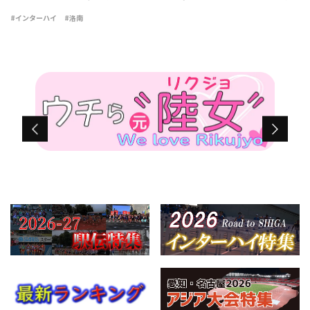
れ、学校対抗の男子は洛南（京都）が47点で3連覇を達成した。通
#インターハイ
#洛南
算でも史上最多を更新する13度目 […]