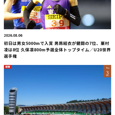
2026.08.06
初日は男女5000mで入賞 男乕結衣が健闘の7位、栗村
凌は8位 久保凛800m予選全体トップタイム／U20世界
選手権