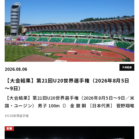
大会結果
2026.08.06
【大会結果】第21回U20世界選手権（2026年8月5日
～9日）
【大会結果】第21回U20世界選手権（2026年8月5日～9日／米
国・ユージン） 男子 100m（） 金 銀 銅 ［日本代表］ 菅野翔唯
（東農大二高3群馬） 予選：7組1着 10秒44（－0.8）＝準決勝進
#U20世界選手権
出 準決勝：2 […]