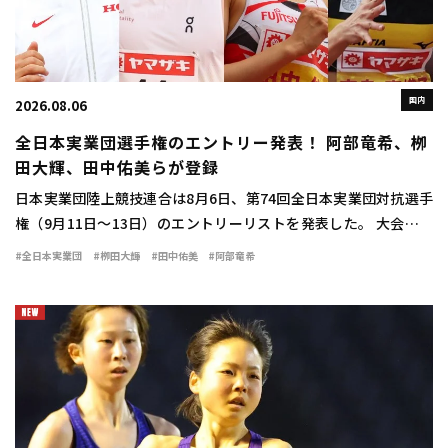
国内
2026.08.06
全日本実業団選手権のエントリー発表！ 阿部竜希、栁
田大輝、田中佑美らが登録
日本実業団陸上競技連合は8月6日、第74回全日本実業団対抗選手
権（9月11日～13日）のエントリーリストを発表した。 大会には
日本選手権男子100mに優勝した多田修平（住友電工）をはじめ、
#全日本実業団
#栁田大輝
#田中佑美
#阿部竜希
桐生祥秀（日本生命）、中島佑気ジ […]