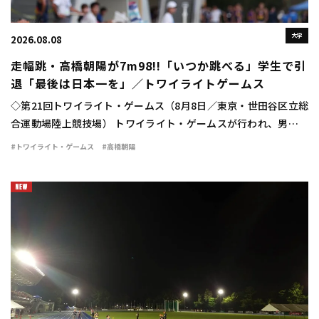
大学
2026.08.08
走幅跳・高橋朝陽が7m98!!「いつか跳べる」学生で引
退「最後は日本一を」／トワイライトゲームス
◇第21回トワイライト・ゲームス（8月8日／東京・世田谷区立総
合運動場陸上競技場） トワイライト・ゲームスが行われ、男子走
幅跳は高橋朝陽（東海大）が7m98（＋0.3）の大ジャンプを見せ
#トワイライト・ゲームス
#高橋朝陽
て優勝した。 勝負の6回目。高橋は […]