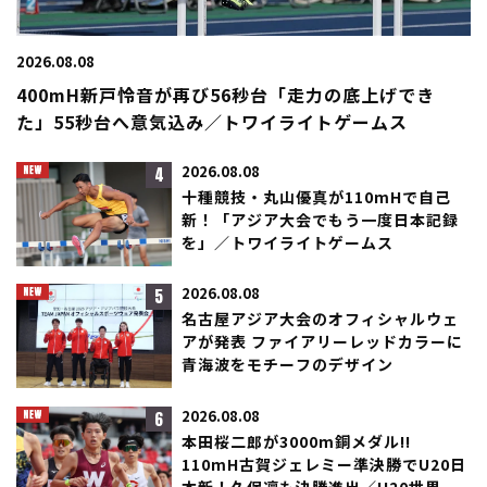
2026.08.08
400mH新戸怜音が再び56秒台「走力の底上げでき
た」55秒台へ意気込み／トワイライトゲームス
4
2026.08.08
十種競技・丸山優真が110mHで自己
新！「アジア大会でもう一度日本記録
を」／トワイライトゲームス
5
2026.08.08
名古屋アジア大会のオフィシャルウェ
アが発表 ファイアリーレッドカラーに
青海波をモチーフのデザイン
6
2026.08.08
本田桜二郎が3000m銅メダル!!
110mH古賀ジェレミー準決勝でU20日