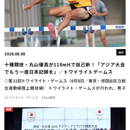
国内
2026.08.08
十種競技・丸山優真が110mHで自己新！「アジア大会
でもう一度日本記録を」／トワイライトゲームス
◇第21回トワイライト・ゲームス（8月8日／東京・世田谷区立総
合運動場陸上競技場） トワイライト・ゲームスが行われ、男子
110mハードルに十種競技日本記録保持者の丸山優真（住友電工）
#トワイライト・ゲームス
#丸山優真
が出場。13秒84（＋1.4）の自己新 […]