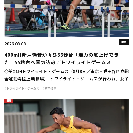
国内
2026.08.08
400mH新戸怜音が再び56秒台「走力の底上げでき
た」55秒台へ意気込み／トワイライトゲームス
◇第21回トワイライト・ゲームス（8月8日／東京・世田谷区立総
合運動場陸上競技場） トワイライト・ゲームスが行われ、女子
400mハードルは新戸怜音（VIDA）が56秒75の自己新で優勝し
#トワイライト・ゲームス
#新戸怜音
た。 日本選手権の予選で56秒94 […]