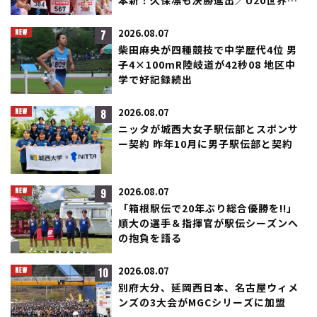
本新！久保凛も決勝進出／U20世界選
手権
7
2026.08.07
柴田麻央が四種競技で中学歴代4位 男
子4×100mR陸岐道が42秒08 地区中
学で好記録続出
8
2026.08.07
ニッタが城西大女子駅伝部とスポンサ
ー契約 昨年10月に男子駅伝部と契約
9
2026.08.07
「箱根駅伝で20年ぶり総合優勝を!!」
順大の選手＆指揮官が駅伝シーズンへ
の抱負を語る
10
2026.08.07
別府大分、延岡西日本、名古屋ウィメ
ンズの3大会がMGCシリーズに加盟