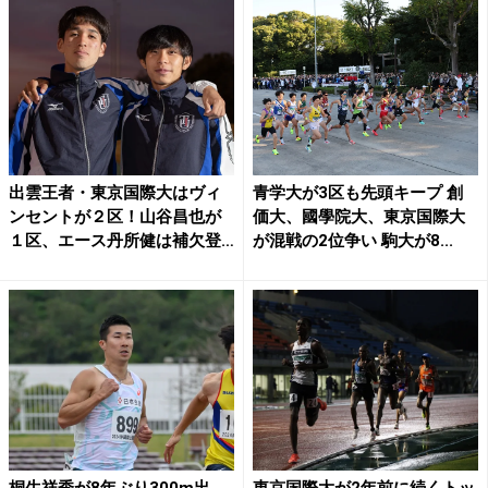
出雲王者・東京国際大はヴィ
青学大が3区も先頭キープ 創
ンセントが２区！山谷昌也が
価大、國學院大、東京国際大
１区、エース丹所健は補欠登
が混戦の2位争い 駒大が8...
録...
桐生祥秀が8年ぶり300m出
東京国際大が2年前に続くトッ