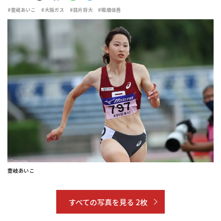
#壹岐あいこ
#大阪ガス
#目片将大
#堀畑佳吾
壹岐あいこ
すべての写真を見る 2枚