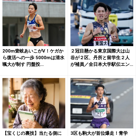
200m壹岐あいこがV！ケガか
２冠目懸かる東京国際大は山
ら復活への一歩 5000mは清水
谷が２区、丹所と留学生２人
颯大が制す 円盤投...
が補員／全日本大学駅伝エン
ト...
【宝くじの裏技】当たる側に
3区も駒大が首位爆走！青学