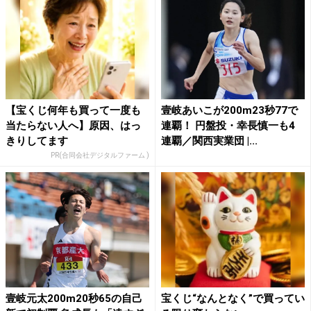
【宝くじ何年も買って一度も
壹岐あいこが200m23秒77で
当たらない人へ】原因、はっ
連覇！ 円盤投・幸長慎一も4
きりしてます
連覇／関西実業団 |...
PR(合同会社デジタルファーム )
壹岐元太200m20秒65の自己
宝くじ“なんとなく”で買ってい