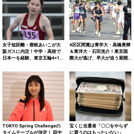
女子短距離・壹岐あいこが大
4区区間賞は青学大・高橋勇輝
阪ガスに内定！中学・高校で
＆東洋大・石田洸介！東京国
日本一を経験、東京五輪4×1...
際大が逃げ、早大が追う展開...
TOKYO Spring Challengeの
宝くじ当選者「〇〇をやらず
タイムテーブルが決定！ 田中
に買うのはもったいない」