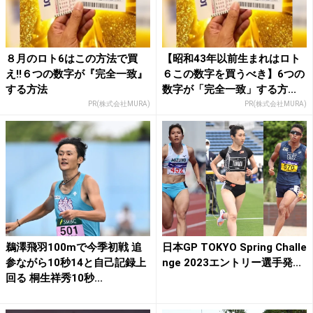
８月のロト6はこの方法で買
【昭和43年以前生まれはロト
え!!６つの数字が『完全一致』
６この数字を買うべき】6つの
する方法
数字が「完全一致」する方...
PR(株式会社MURA)
PR(株式会社MURA)
鵜澤飛羽100mで今季初戦 追
日本GP TOKYO Spring Challe
参ながら10秒14と自己記録上
nge 2023エントリー選手発...
回る 桐生祥秀10秒...