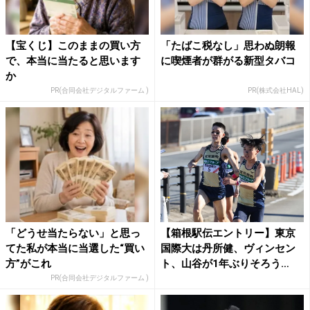
【宝くじ】このままの買い方
「たばこ税なし」思わぬ朗報
で、本当に当たると思います
に喫煙者が群がる新型タバコ
か
PR(合同会社デジタルファーム )
PR(株式会社HAL)
「どうせ当たらない」と思っ
【箱根駅伝エントリー】東京
てた私が本当に当選した“買い
国際大は丹所健、ヴィンセン
方”がこれ
ト、山谷が1年ぶりそろう
「山...
PR(合同会社デジタルファーム )