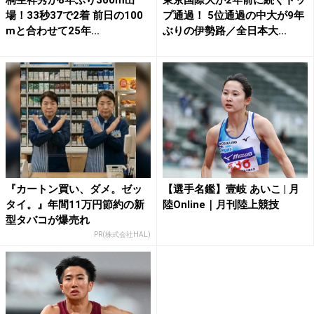
場！33秒37で2着 前日の100
プ通過！ 5位通過の中大が9年
mと合わせて25年...
ぶりの伊勢路／全日本大...
『カートン買い、ダメ。ゼッ
【選手名鑑】壹岐 あいこ | 月
タイ。』年間11万円節約の新
陸Online｜月刊陸上競技
型タバコが爆売れ
PR(株式会社HAL)