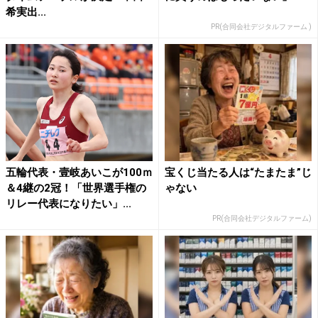
希実出...
PR(合同会社デジタルファーム )
五輪代表・壹岐あいこが100ｍ
宝くじ当たる人は“たまたま”じ
＆4継の2冠！「世界選手権の
ゃない
リレー代表になりたい」...
PR(合同会社デジタルファーム)