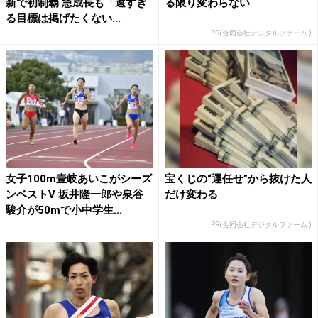
新で初制覇 急成長も「遠すぎ
る限り変わらない
る目標は掲げたくない...
PR(合同会社デジタルファーム )
女子100m壹岐あいこがシーズ
宝くじの“運任せ”から抜けた人
ンベストV 坂井隆一郎や泉谷
だけ変わる
駿介が50mで小中学生...
PR(合同会社デジタルファーム )