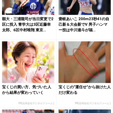
順大・三浦龍司が当日変更で2
壹岐あいこ 200m23秒41の自
区に投入 青学大は3区近藤幸
己新＆大会新でV 男子ハンマ
太郎、6区中村唯翔 東京...
ー投は中川達斗が福...
宝くじの買い方、気づいた人
宝くじの“運任せ”から抜けた人
から結果が変わっていく
だけ変わる
PR(合同会社デジタルファーム )
PR(合同会社デジタルファーム )