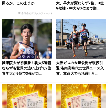
回るか、このままか
大、早大が変わらず2位、3位
V候補・中大が7位まで順...
PR(合同会社デジタルファーム )
國學院大が初優勝！駒大5連覇
大阪ガスの今﨑俊樹が現役引
ならずも驚異の追い上げで2位
退 洛南高時代に世界ユース入
青学大が3位で3強が力...
賞、立命大でも活躍 | 月...