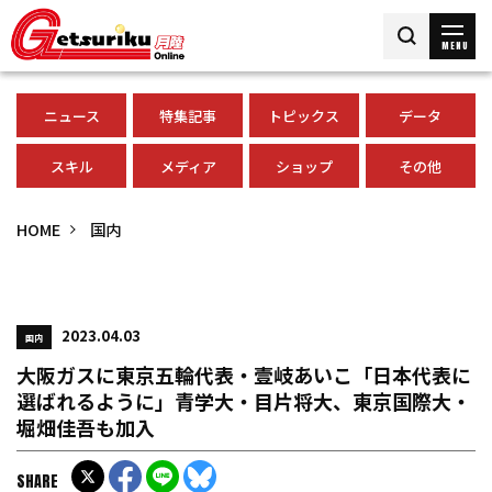
MENU
ニュース
特集記事
トピックス
データ
スキル
メディア
ショップ
その他
HOME
国内
2023.04.03
国内
大阪ガスに東京五輪代表・壹岐あいこ「日本代表に
選ばれるように」青学大・目片将大、東京国際大・
堀畑佳吾も加入
SHARE