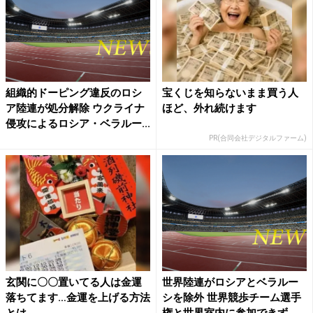
組織的ドーピング違反のロシ
宝くじを知らないまま買う人
ア陸連が処分解除 ウクライナ
ほど、外れ続けます
侵攻によるロシア・ベラルー...
PR(合同会社デジタルファーム)
玄関に〇〇置いてる人は金運
世界陸連がロシアとベラルー
落ちてます…金運を上げる方法
シを除外 世界競歩チーム選手
とは
権と世界室内に参加できず、...