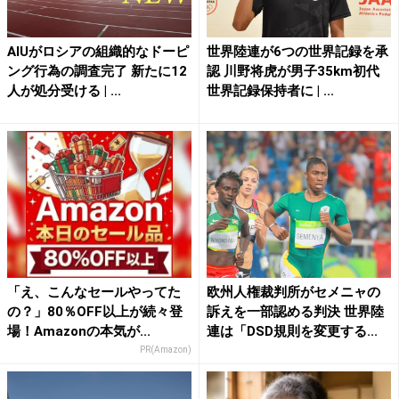
AIUがロシアの組織的なドーピ
世界陸連が6つの世界記録を承
ング行為の調査完了 新たに12
認 川野将虎が男子35km初代
人が処分受ける | ...
世界記録保持者に | ...
「え、こんなセールやってた
欧州人権裁判所がセメニャの
の？」80％OFF以上が続々登
訴えを一部認める判決 世界陸
場！Amazonの本気が...
連は「DSD規則を変更する...
PR(Amazon)