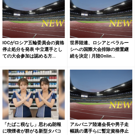
IOCがロシア五輪委員会の資格
世界陸連、ロシアとベラルー
停止処分を発表 中立選手とし
シへの国際大会排除の措置継
ての大会参加は認める方...
続を決定 | 月陸Onlin...
「たばこ税なし」思わぬ朗報
アルバニア陸連会長や男子走
に喫煙者が群がる新型タバコ
幅跳の選手らに暫定資格停止