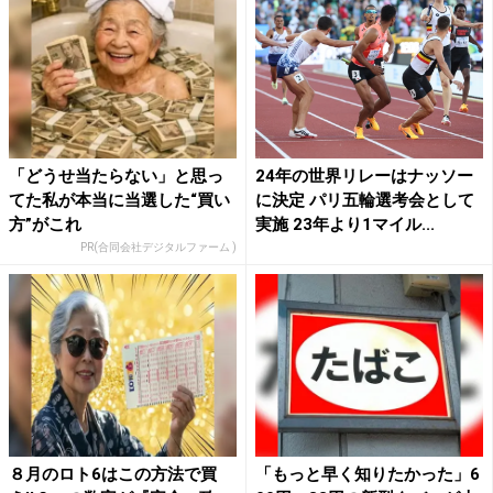
「どうせ当たらない」と思っ
24年の世界リレーはナッソー
てた私が本当に当選した“買い
に決定 パリ五輪選考会として
方”がこれ
実施 23年より1マイル...
PR(合同会社デジタルファーム )
８月のロト6はこの方法で買
「もっと早く知りたかった」6