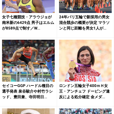
女子七種競技・アラウジョが
24年パリ五輪で新採用の男女
南米新の6429点 男子はエルム
混合競歩の概要が決定 マラソ
が8589点で制す／W...
ンと同じ距離を男女1人が...
セイコーGGP ハードル種目の
ロンドン五輪女子400ｍＨ女
選手発表 泉谷駿介や村竹ラシ
王・アンチェフ ドーピング違
ッド、豊田兼、寺田明日...
反による処分確定 金メダ...