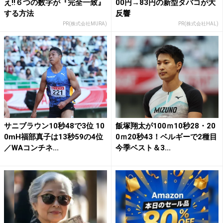
え!!６つの数字が『完全一致』
00円→83円の新型タバコが大
する方法
反響
PR(株式会社MURA)
PR(株式会社HAL)
サニブラウン10秒48で3位 10
飯塚翔太が100ｍ10秒28・20
0mH福部真子は13秒59の4位
0ｍ20秒43！ベルギーで2種目
／WAコンチネ...
今季ベスト＆3...