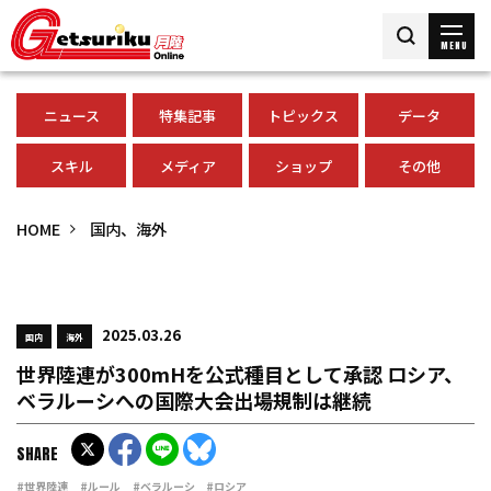
MENU
ニュース
特集記事
トピックス
データ
スキル
メディア
ショップ
その他
HOME
国内、海外
2025.03.26
国内
海外
世界陸連が300mHを公式種目として承認 ロシア、
ベラルーシへの国際大会出場規制は継続
SHARE
#世界陸連
#ルール
#ベラルーシ
#ロシア