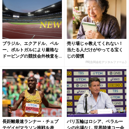
ブラジル、エクアドル、ペル
売り場じゃ教えてくれない！
ー、ポルトガルにより厳格な
当たる人だけがやってる宝く
ドーピングの競技会外検査を
じの習慣
要...
PR(合同会社デジタルファーム )
長距離最速ランナー・チェプ
パリ五輪はロシア、ベラルー
テゲイがマラソン挑戦を表
シの出場なし 世界陸連コー会