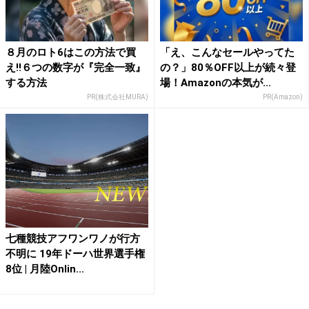
８月のロト6はこの方法で買
「え、こんなセールやってた
え!!６つの数字が『完全一致』
の？」80％OFF以上が続々登
する方法
場！Amazonの本気が...
PR(株式会社MURA)
PR(Amazon)
七種競技アフワンワノが行方
不明に 19年ドーハ世界選手権
8位 | 月陸Onlin...