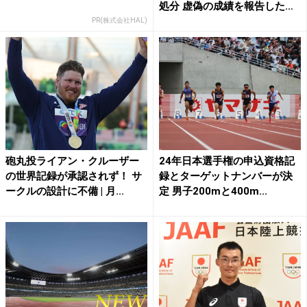
処分 虚偽の成績を報告した
行...
PR(株式会社HAL)
砲丸投ライアン・クルーザー
24年日本選手権の申込資格記
の世界記録が承認されず！ サ
録とターゲットナンバーが決
ークルの設計に不備 | 月...
定 男子200mと400m...