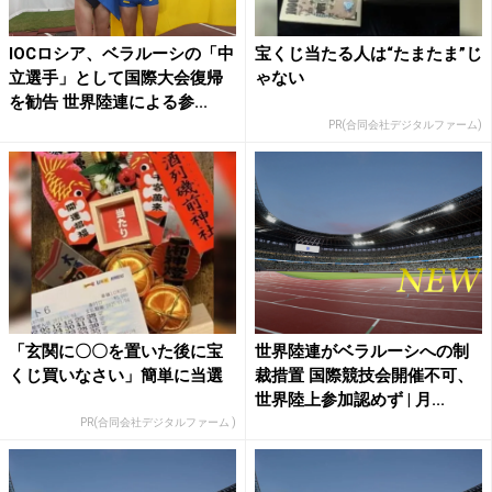
IOCロシア、ベラルーシの「中
宝くじ当たる人は“たまたま”じ
立選手」として国際大会復帰
ゃない
を勧告 世界陸連による参...
PR(合同会社デジタルファーム)
「玄関に〇〇を置いた後に宝
世界陸連がベラルーシへの制
くじ買いなさい」簡単に当選
裁措置 国際競技会開催不可、
世界陸上参加認めず | 月...
PR(合同会社デジタルファーム )