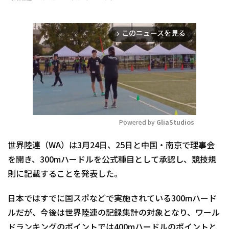
このニュースを見る
arrow_forward_ios
Powered by 
GliaStudios
Mute
世界陸連（WA）は3月24日、25日と中国・南京で理事会
を開き、300mハードルを公式種目として承認し、競技規
則に記載することを発表した。
日本ではすでに国スポなどで実施されている300mハード
ルだが、今後は世界陸連の記録集計の対象となり、ワール
ドランキングのポイントでは400mハードルのポイントと