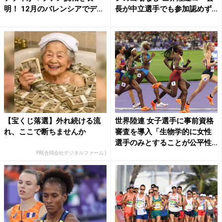
明！ 12月のバレンシアでデ
長が中立選手でも参加認めず...
ビ...
【宝くじ落選】外れ続ける流
世界陸連 女子選手に事前資格
れ、ここで断ちませんか
審査を導入「生物学的に女性
選手のみとすることが公平性...
PR(合同会社デジタルファーム )