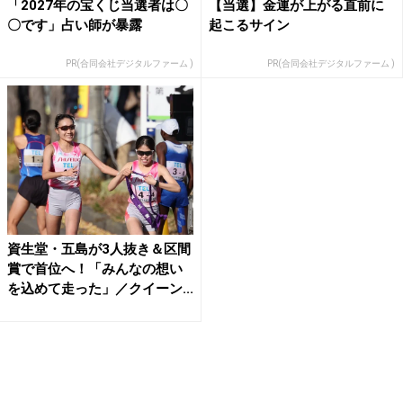
「2027年の宝くじ当選者は〇
【当選】金運が上がる直前に
〇です」占い師が暴露
起こるサイン
PR(合同会社デジタルファーム )
PR(合同会社デジタルファーム )
資生堂・五島が3人抜き＆区間
賞で首位へ！「みんなの想い
を込めて走った」／クイーン...