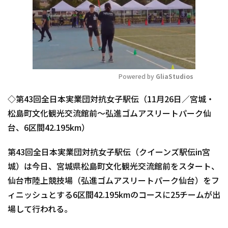
Powered by 
GliaStudios
Mute
◇第43回全日本実業団対抗女子駅伝（11月26日／宮城・
松島町文化観光交流館前～弘進ゴムアスリートパーク仙
台、6区間42.195km）
第43回全日本実業団対抗女子駅伝（クイーンズ駅伝in宮
城）は今日、宮城県松島町文化観光交流館前をスタート、
仙台市陸上競技場（弘進ゴムアスリートパーク仙台）をフ
ィニッシュとする6区間42.195kmのコースに25チームが出
場して行われる。