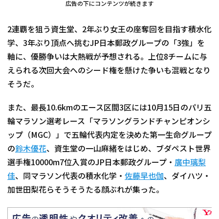
広告の下にコンテンツが続きます
2連覇を狙う資生堂、2年ぶり女王の座奪回を目指す積水化
学、3年ぶり頂点へ挑むJP日本郵政グループの「3強」を
軸に、優勝争いは大熱戦が予想される。上位8チームに与
えられる次回大会へのシード権を懸けた争いも混戦となり
そうだ。
また、最長10.6kmのエース区間3区には10月15日のパリ五
輪マラソン選考レース「マラソングランドチャンピオンシ
ップ（MGC）」で五輪代表内定を決めた第一生命グループ
の
鈴木優花
、資生堂の一山麻緒をはじめ、ブダペスト世界
選手権10000m7位入賞のJP日本郵政グループ・
廣中璃梨
佳
、同マラソン代表の積水化学・
佐藤早也伽
、ダイハツ・
加世田梨花らそうそうたる顔ぶれが集った。