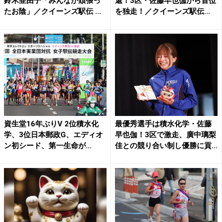
鈴木亜由子「みんなが頑張っ
還！3区・佐藤早也伽から首位
たお陰」／クイーンズ駅伝 ...
を独走！／クイーンズ駅伝...
資生堂16年ぶりV 2位積水化
最優秀選手は積水化学・佐藤
学、3位日本郵政G、エディオ
早也伽！3区で激走、廣中璃梨
ン初シード、第一生命が...
佳との競り合い制し優勝に貢...