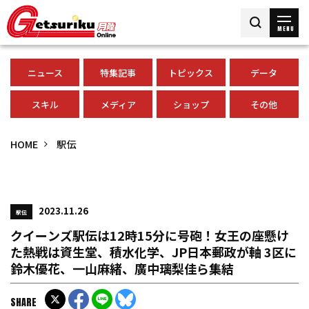
MENU
ニュース
特集記事
トピックス
データ
スキル
メディア
ショップ
その他
HOME
駅伝
2023.11.26
駅伝
クイーンズ駅伝は12時15分に号砲！女王の座懸け
た熱戦は資生堂、積水化学、JP日本郵政が軸 3区に
鈴木優花、一山麻緒、廣中璃梨佳ら集結
SHARE