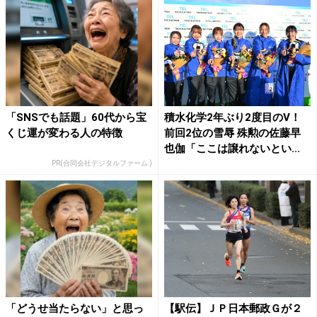
「SNSでも話題」60代から宝
積水化学2年ぶり2度目のV！
くじ運が変わる人の特徴
前回2位の雪辱 殊勲の佐藤早
也伽「ここは譲れないとい...
PR(合同会社デジタルファーム )
「どうせ当たらない」と思っ
【駅伝】ＪＰ日本郵政Ｇが２