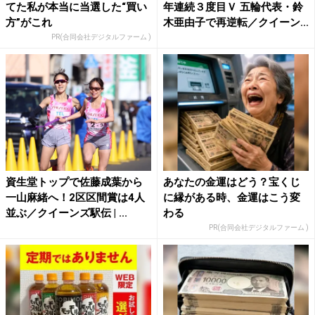
てた私が本当に当選した“買い
年連続３度目Ｖ 五輪代表・鈴
方”がこれ
木亜由子で再逆転／クイーン...
PR(合同会社デジタルファーム )
資生堂トップで佐藤成葉から
あなたの金運はどう？宝くじ
一山麻緒へ！2区区間賞は4人
に縁がある時、金運はこう変
並ぶ／クイーンズ駅伝 | ...
わる
PR(合同会社デジタルファーム )