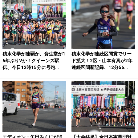
積水化学が連覇か、資生堂が1
積水化学が連続区間賞でリー
6年ぶりVか！クイーンズ駅
ド拡大！2区・山本有真が2年
伝、今日12時15分に号砲...
連続区間新記録、12分56...
エディオン・矢田みくにが追
【大会結果】全日本実業団対