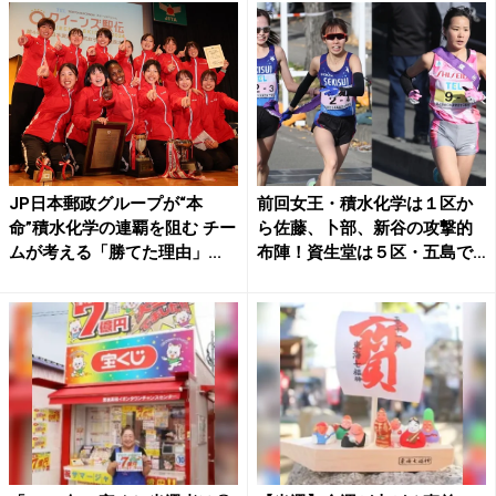
JP日本郵政グループが“本
前回女王・積水化学は１区か
命”積水化学の連覇を阻む チー
ら佐藤、卜部、新谷の攻撃的
ムが考える「勝てた理由」...
布陣！資生堂は５区・五島で
1...