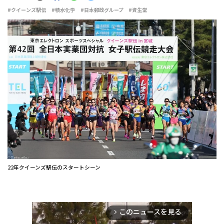
#クイーンズ駅伝
#積水化学
#日本郵政グループ
#資生堂
22年クイーンズ駅伝のスタートシーン
このニュースを見る
arrow_forward_ios