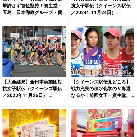
撃許さず首位堅持！資生堂・
抗女子駅伝（クイーンズ駅伝
五島、日本郵政グループ・廣
／2024年11月24日） ...
中...
【大会結果】全日本実業団対
【クイーンズ駅伝見どころ】
抗女子駅伝（クイーンズ駅伝
戦力充実の積水化学のＶ奪還
／2023年11月26日） ...
なるか！前回女王・資生堂、
3...