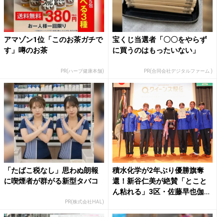
アマゾン1位「このお茶ガチで
宝くじ当選者「〇〇をやらず
す」噂のお茶
に買うのはもったいない」
PR(ハーブ健康本舗)
PR(合同会社デジタルファーム )
「たばこ税なし」思わぬ朗報
積水化学が2年ぶり優勝旗奪
に喫煙者が群がる新型タバコ
還！新谷仁美が絶賛「とこと
ん粘れる」3区・佐藤早也伽
の...
PR(株式会社HAL)