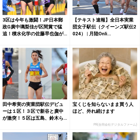
3区は今年も激闘！JP日本郵
【テキスト速報】全日本実業
政G廣中璃梨佳が区間賞で猛
団女子駅伝（クイーンズ駅伝2
追！積水化学の佐藤早也伽が...
024） | 月陸Onli...
田中希実の実業団駅伝デビュ
宝くじを知らないまま買う人
ーは１区！３区で新谷と廣中
ほど、外れ続けます
が激突！５区は五島、鈴木ら
が...
PR(合同会社デジタルファーム)