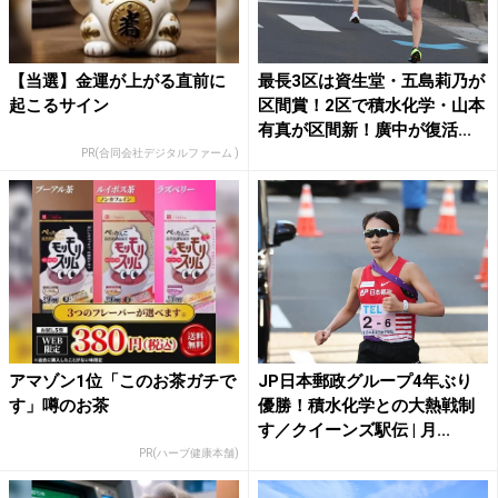
【当選】金運が上がる直前に
最長3区は資生堂・五島莉乃が
起こるサイン
区間賞！2区で積水化学・山本
有真が区間新！廣中が復活...
PR(合同会社デジタルファーム )
アマゾン1位「このお茶ガチで
JP日本郵政グループ4年ぶり
す」噂のお茶
優勝！積水化学との大熱戦制
す／クイーンズ駅伝 | 月...
PR(ハーブ健康本舗)