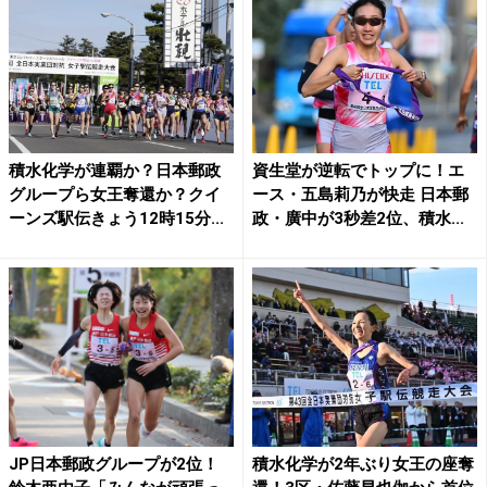
積水化学が連覇か？日本郵政
資生堂が逆転でトップに！エ
グループら女王奪還か？クイ
ース・五島莉乃が快走 日本郵
ーンズ駅伝きょう12時15分...
政・廣中が3秒差2位、積水...
JP日本郵政グループが2位！
積水化学が2年ぶり女王の座奪