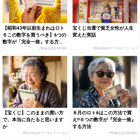
【昭和43年以前生まれはロト
宝くじ当選で貧乏女性が人生
６この数字を買うべき】6つの
変えた実話
数字が「完全一致」する方...
PR(株式会社MURA)
PR(合同会社デジタルファーム )
【宝くじ】このままの買い方
８月のロト6はこの方法で買
で、本当に当たると思います
え!!６つの数字が『完全一致』
か
する方法
PR(合同会社デジタルファーム )
PR(株式会社MURA)