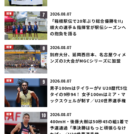
7
2026.08.07
「箱根駅伝で20年ぶり総合優勝を!!」
順大の選手＆指揮官が駅伝シーズンへ
の抱負を語る
8
2026.08.07
別府大分、延岡西日本、名古屋ウィメ
ンズの3大会がMGCシリーズに加盟
9
2026.08.07
男子100mはテイラーがV U20歴代5位
タイの9秒94！ 女子100mはミア・マ
ックスウェルが制す／U20世界選手権
10
2026.08.07
400mH・後藤大樹は50秒45の組1着で
予選通過「準決勝はもっと頑張らなけ