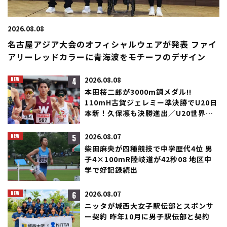
2026.08.08
名古屋アジア大会のオフィシャルウェアが発表 ファイ
アリーレッドカラーに青海波をモチーフのデザイン
4
2026.08.08
本田桜二郎が3000m銅メダル!!
110mH古賀ジェレミー準決勝でU20日
本新！久保凛も決勝進出／U20世界選
手権
5
2026.08.07
柴田麻央が四種競技で中学歴代4位 男
子4×100mR陸岐道が42秒08 地区中
学で好記録続出
6
2026.08.07
ニッタが城西大女子駅伝部とスポンサ
ー契約 昨年10月に男子駅伝部と契約