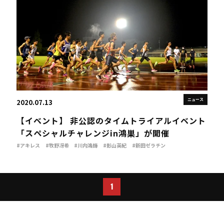
ニュース
2020.07.13
【イベント】 非公認のタイムトライアルイベント
「スペシャルチャレンジin鴻巣」が開催
#アキレス
#牧野冴希
#川内鴻輝
#影山英紀
#新田ゼラチン
1