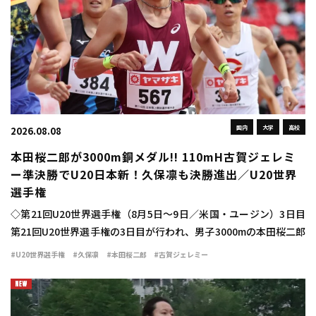
国内
大学
高校
2026.08.08
本田桜二郎が3000m銅メダル!! 110mH古賀ジェレミ
ー準決勝でU20日本新！久保凛も決勝進出／U20世界
選手権
◇第21回U20世界選手権（8月5日～9日／米国・ユージン）3日目
第21回U20世界選手権の3日目が行われ、男子3000mの本田桜二郎
（早大）が7分48秒49で銅メダルを獲得した。 同種目には本田と
#U20世界選手権
#久保凛
#本田桜二郎
#古賀ジェレミー
チームメイトの新妻遼 […]