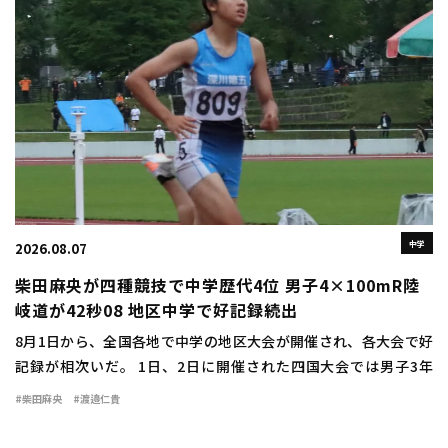
中学
2026.08.07
柴田麻央が四種競技で中学歴代4位 男子4×100mR陸
岐道が42秒08 地区中学で好記録続出
8月1日から、全国各地で中学の地区大会が開催され、各大会で好
記録が相次いだ。 1日、2日に開催された四国大会では男子3年
100mで好川翔太（三木3香川）が10秒76（＋0.8）の大会新記録で
#柴田麻央
#渡邉仁貴
1位に輝いた。女子3年100m […]