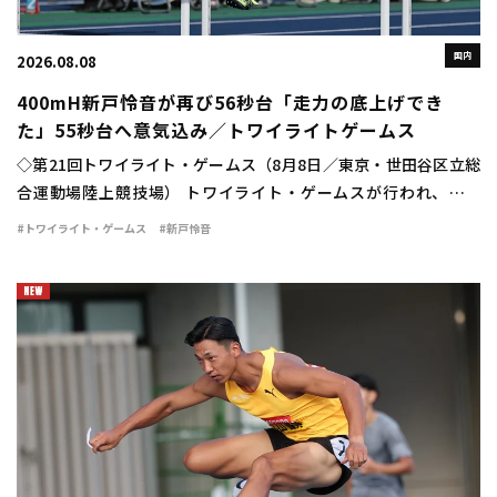
国内
2026.08.08
400mH新戸怜音が再び56秒台「走力の底上げでき
た」55秒台へ意気込み／トワイライトゲームス
◇第21回トワイライト・ゲームス（8月8日／東京・世田谷区立総
合運動場陸上競技場） トワイライト・ゲームスが行われ、女子
400mハードルは新戸怜音（VIDA）が56秒75の自己新で優勝し
#トワイライト・ゲームス
#新戸怜音
た。 日本選手権の予選で56秒94 […]