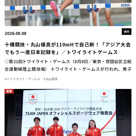
国内
2026.08.08
十種競技・丸山優真が110mHで自己新！「アジア大会
でもう一度日本記録を」／トワイライトゲームス
◇第21回トワイライト・ゲームス（8月8日／東京・世田谷区立総
合運動場陸上競技場） トワイライト・ゲームスが行われ、男子
110mハードルに十種競技日本記録保持者の丸山優真（住友電工）
#トワイライト・ゲームス
#丸山優真
が出場。13秒84（＋1.4）の自己新 […]