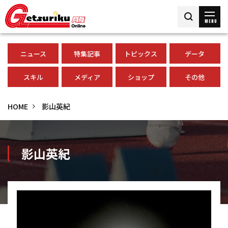
MENU
ニュース
特集記事
トピックス
データ
スキル
メディア
ショップ
その他
HOME
影山英紀
影山英紀