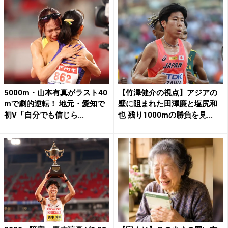
5000m・山本有真がラスト40
【竹澤健介の視点】アジアの
mで劇的逆転！ 地元・愛知で
壁に阻まれた田澤廉と塩尻和
初V「自分でも信じら...
也 残り1000mの勝負を見...