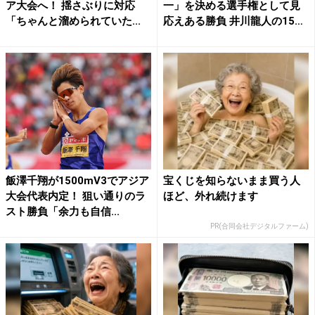
ア大会へ！ 揺さぶりに対応
一」を決める選手権として見
「ちゃんと溜められていた...
応えある勝負 井川龍人の15
0...
飯澤千翔が1500mV3でアジア
宝くじを知らないまま買う人
大会代表内定！ 狙い通りのラ
ほど、外れ続けます
スト勝負「余力も自信...
PR(合同会社デジタルファーム)