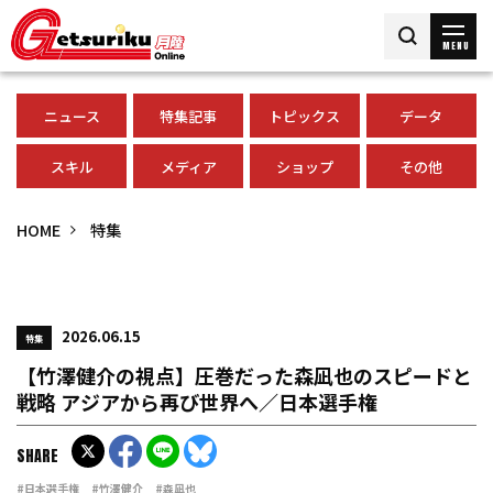
MENU
ニュース
特集記事
トピックス
データ
スキル
メディア
ショップ
その他
HOME
特集
2026.06.15
特集
【竹澤健介の視点】圧巻だった森凪也のスピードと
戦略 アジアから再び世界へ／日本選手権
SHARE
#日本選手権
#竹澤健介
#森凪也