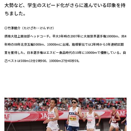
大勢など、学生のスピード化がさらに進んでいる印象を持
ちました。
◎竹澤健介（たけざわ・けんすけ）
摂南大陸上競技部ヘッドコーチ。早大3年時の2007年に大阪世界選手権10000m、同4
年時の08年北京五輪5000m、10000mに出場。箱根駅伝では2年時から3年連続区間
賞を獲得した。日本選手権はエスビー食品時代の10年に10000mで優勝している。自
己ベストは500m13分19秒00、10000m27分45秒59。