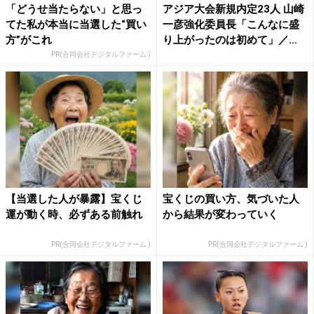
「どうせ当たらない」と思っ
アジア大会新規内定23人 山崎
てた私が本当に当選した“買い
一彦強化委員長「こんなに盛
方”がこれ
り上がったのは初めて」／...
PR(合同会社デジタルファーム )
【当選した人が暴露】宝くじ
宝くじの買い方、気づいた人
運が動く時、必ずある前触れ
から結果が変わっていく
PR(合同会社デジタルファーム )
PR(合同会社デジタルファーム )