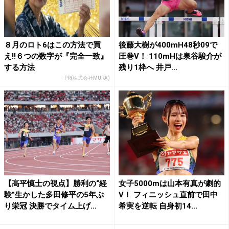
８月のロト6はこの方法で買
後藤大樹が400mH48秒09で
え!!６つの数字が『完全一致』
圧巻V！ 110mHは泉谷駿介が
する方法
残り1枠へ 井戸...
PR(株式会社MURA)
【高平慎士の視点】勝利の“経
女子5000mは山本有真が劇的
験”生かした多田修平の5年ぶ
V！ フィニッシュ直前で田中
り栄冠 決勝でタイム上げ...
希実を逆転 自身初14...