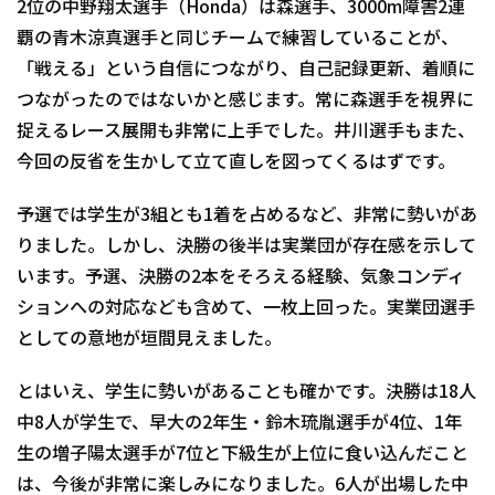
2位の中野翔太選手（Honda）は森選手、3000m障害2連
覇の青木涼真選手と同じチームで練習していることが、
「戦える」という自信につながり、自己記録更新、着順に
つながったのではないかと感じます。常に森選手を視界に
捉えるレース展開も非常に上手でした。井川選手もまた、
今回の反省を生かして立て直しを図ってくるはずです。
予選では学生が3組とも1着を占めるなど、非常に勢いがあ
りました。しかし、決勝の後半は実業団が存在感を示して
います。予選、決勝の2本をそろえる経験、気象コンディ
ションへの対応なども含めて、一枚上回った。実業団選手
としての意地が垣間見えました。
とはいえ、学生に勢いがあることも確かです。決勝は18人
中8人が学生で、早大の2年生・鈴木琉胤選手が4位、1年
生の増子陽太選手が7位と下級生が上位に食い込んだこと
は、今後が非常に楽しみになりました。6人が出場した中