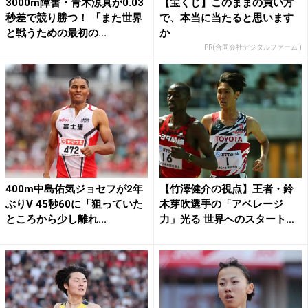
3000m障害・青木涼真が0.03
【宝くじ】このままの買い方
秒差で競り勝つ！ 「また世界
で、本当に当たると思います
と戦うための最初の...
か
PR(合同会社デジタルファーム )
400m中島佑気ジョセフが2年
【竹澤健介の視点】王者・鈴
ぶりV 45秒60に「狙っていた
木芽吹選手の「アベレージ
ところから少し離れ...
力」光る 世界へのスタートラ
イ...