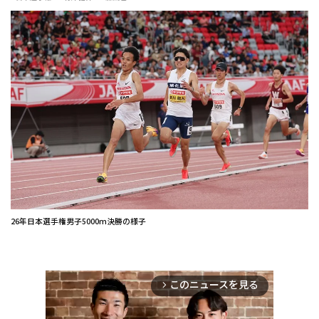
26年日本選手権男子5000m決勝の様子
このニュースを見る
arrow_forward_ios