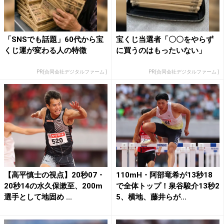
「SNSでも話題」60代から宝
宝くじ当選者「〇〇をやらず
くじ運が変わる人の特徴
に買うのはもったいない」
PR(合同会社デジタルファーム )
PR(合同会社デジタルファーム )
【高平慎士の視点】20秒07・
110mH・阿部竜希が13秒18
20秒14の水久保漱至、200m
で全体トップ！泉谷駿介13秒2
選手として地固め ...
5、横地、藤井らが...