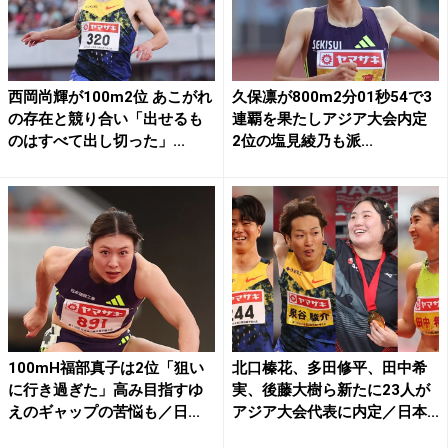
西岡尚輝が100m2位 あこがれ
久保凛が800m2分01秒54で3
の存在と競り合い「出せるも
連覇を果たしアジア大会内定
のはすべて出し切った」...
2位の塩見綾乃も派...
100mH福部真子は2位「狙い
北口榛花、多田修平、田中希
に行き過ぎた」高み目指すゆ
実、後藤大樹ら新たに23人が
えのギャップの苦悩も／日...
アジア大会代表に内定／日本...