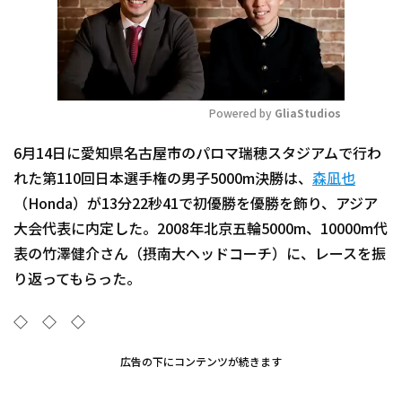
Powered by 
GliaStudios
Mute
6月14日に愛知県名古屋市のパロマ瑞穂スタジアムで行わ
れた第110回日本選手権の男子5000m決勝は、
森凪也
（Honda）が13分22秒41で初優勝を優勝を飾り、アジア
大会代表に内定した。2008年北京五輪5000m、10000m代
表の竹澤健介さん（摂南大ヘッドコーチ）に、レースを振
り返ってもらった。
◇ ◇ ◇
広告の下にコンテンツが続きます