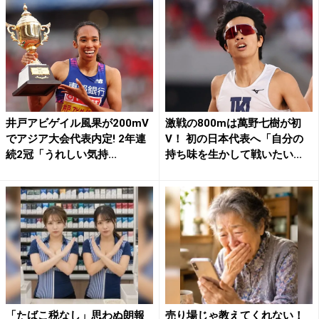
井戸アビゲイル風果が200mV
激戦の800mは萬野七樹が初
でアジア大会代表内定! 2年連
V！ 初の日本代表へ「自分の
続2冠「うれしい気持...
持ち味を生かして戦いたい...
「たばこ税なし」思わぬ朗報
売り場じゃ教えてくれない！