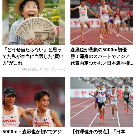
「どうせ当たらない」と思っ
森凪也が悲願の5000m初優
てた私が本当に当選した“買い
勝！渾身のスパートでアジア
方”がこれ
代表内定つかむ／日本選手権...
PR(合同会社デジタルファーム )
5000m・森凪也が初Vでアジ
【竹澤健介の視点】「日本