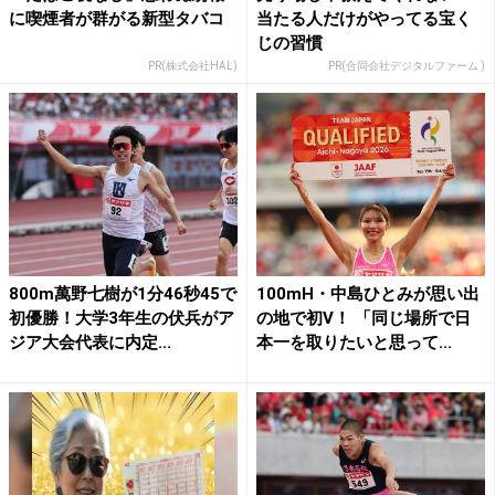
に喫煙者が群がる新型タバコ
当たる人だけがやってる宝く
じの習慣
PR(株式会社HAL)
PR(合同会社デジタルファーム )
800m萬野七樹が1分46秒45で
100mH・中島ひとみが思い出
初優勝！大学3年生の伏兵がア
の地で初V！ 「同じ場所で日
ジア大会代表に内定...
本一を取りたいと思って...