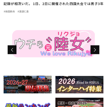
記録が相次いだ。 1日、2日に開催された四国大会では男子3年
100mで好川翔太（三木3香川）が10秒76（＋0.8）の大会新記録で
#柴田麻央
#渡邉仁貴
1位に輝いた。女子3年100m […]