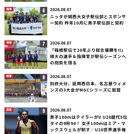
6
2026.08.07
ニッタが城西大女子駅伝部とスポンサ
ー契約 昨年10月に男子駅伝部と契約
7
2026.08.07
「箱根駅伝で20年ぶり総合優勝を!!」
順大の選手＆指揮官が駅伝シーズンへ
の抱負を語る
8
2026.08.07
別府大分、延岡西日本、名古屋ウィメ
ンズの3大会がMGCシリーズに加盟
9
2026.08.07
男子100mはテイラーがV U20歴代5位
タイの9秒94！ 女子100mはミア・マ
ックスウェルが制す／U20世界選手権