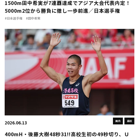
1500m田中希実が7連覇達成でアジア大会代表内定！
5000m2位から勝負に徹し一歩前進／日本選手権
#日本選手権
#田中希実
国内
高校
2026.06.13
400mH・後藤大樹48秒31!!高校生初の49秒切り、Ｕ