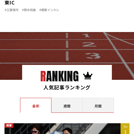
東IC
#工藤慎作
#鈴木琉胤
#関東インカレ
RANKING
人気記事ランキング
最新
週間
月間