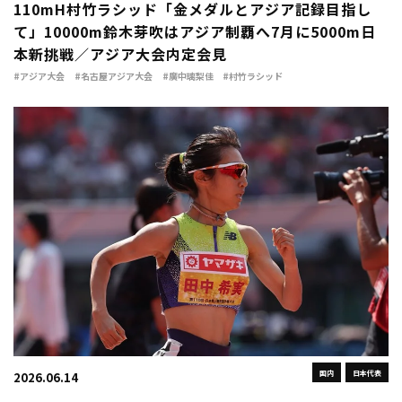
110mH村竹ラシッド「金メダルとアジア記録目指し
て」10000m鈴木芽吹はアジア制覇へ7月に5000m日
本新挑戦／アジア大会内定会見
#アジア大会
#名古屋アジア大会
#廣中璃梨佳
#村竹ラシッド
国内
日本代表
2026.06.14