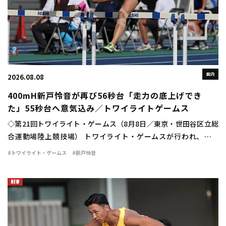
国内
2026.08.08
400mH新戸怜音が再び56秒台「走力の底上げでき
た」55秒台へ意気込み／トワイライトゲームス
◇第21回トワイライト・ゲームス（8月8日／東京・世田谷区立総
合運動場陸上競技場） トワイライト・ゲームスが行われ、女子
400mハードルは新戸怜音（VIDA）が56秒75の自己新で優勝し
#トワイライト・ゲームス
#新戸怜音
た。 広告の下にコンテンツが続きま […]