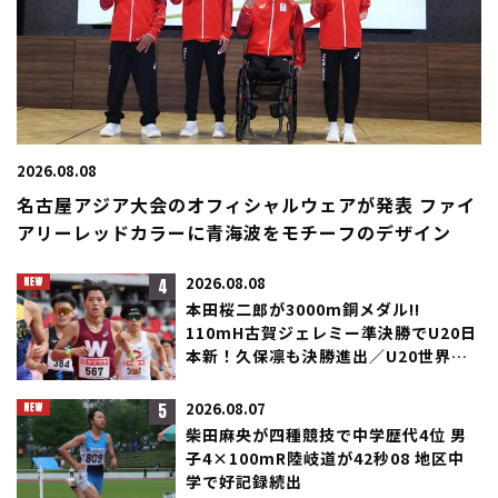
2026.08.08
名古屋アジア大会のオフィシャルウェアが発表 ファイ
アリーレッドカラーに青海波をモチーフのデザイン
4
2026.08.08
本田桜二郎が3000m銅メダル!!
110mH古賀ジェレミー準決勝でU20日
本新！久保凛も決勝進出／U20世界選
手権
5
2026.08.07
柴田麻央が四種競技で中学歴代4位 男
子4×100mR陸岐道が42秒08 地区中
学で好記録続出