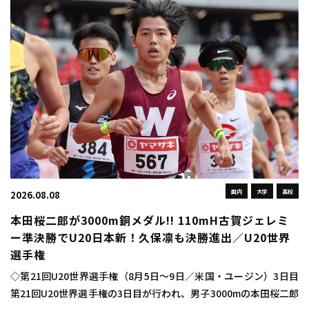
国内
大学
高校
2026.08.08
本田桜二郎が3000m銅メダル!! 110mH古賀ジェレミ
ー準決勝でU20日本新！久保凛も決勝進出／U20世界
選手権
◇第21回U20世界選手権（8月5日～9日／米国・ユージン）3日目
第21回U20世界選手権の3日目が行われ、男子3000mの本田桜二郎