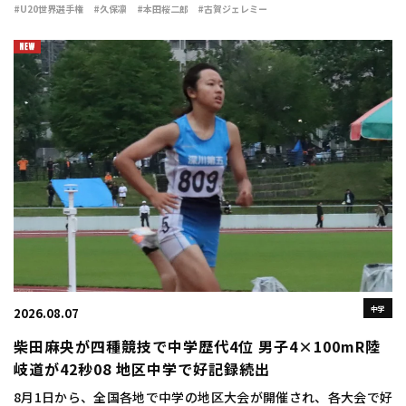
（早大）が7分48秒49で銅メダルを獲得した。 広告の下にコンテ
#U20世界選手権
#久保凛
#本田桜二郎
#古賀ジェレミー
ンツが続きます 同種 […]
中学
2026.08.07
柴田麻央が四種競技で中学歴代4位 男子4×100mR陸
岐道が42秒08 地区中学で好記録続出
8月1日から、全国各地で中学の地区大会が開催され、各大会で好