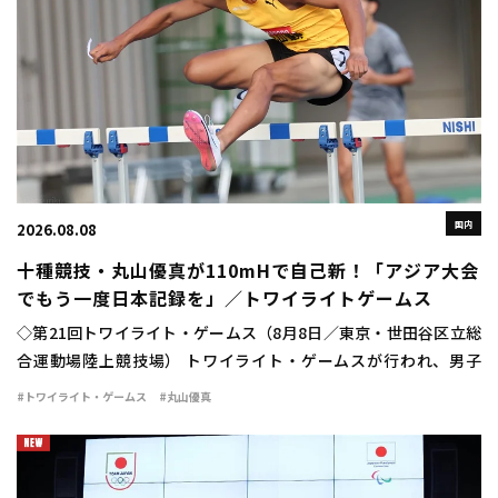
国内
2026.08.08
十種競技・丸山優真が110mHで自己新！「アジア大会
でもう一度日本記録を」／トワイライトゲームス
◇第21回トワイライト・ゲームス（8月8日／東京・世田谷区立総
合運動場陸上競技場） トワイライト・ゲームスが行われ、男子
110mハードルに十種競技日本記録保持者の丸山優真（住友電工）
#トワイライト・ゲームス
#丸山優真
が出場。13秒84（＋1.4）の自己新 […]