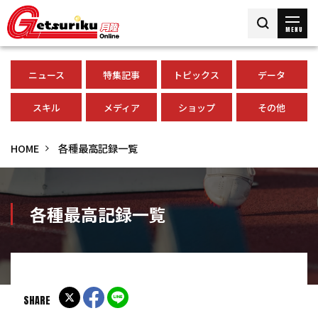
MENU
ニュース
特集記事
トピックス
データ
スキル
メディア
ショップ
その他
HOME
各種最高記録一覧
各種最高記録一覧
SHARE