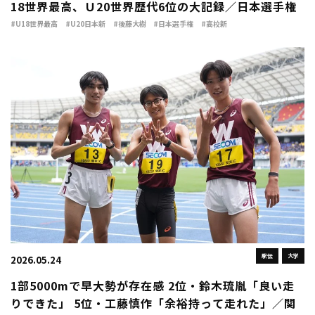
18世界最高、Ｕ20世界歴代6位の大記録／日本選手権
#U18世界最高
#U20日本新
#後藤大樹
#日本選手権
#高校新
駅伝
大学
2026.05.24
1部5000mで早大勢が存在感 2位・鈴木琉胤「良い走
りできた」 5位・工藤慎作「余裕持って走れた」／関