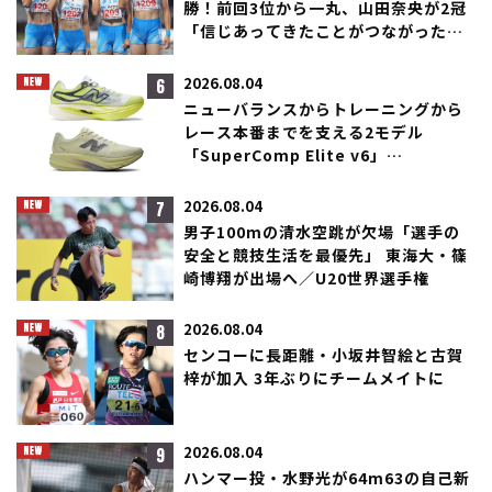
勝！前回3位から一丸、山田奈央が2冠
「信じあってきたことがつながった」
／滋賀IH
6
2026.08.04
ニューバランスからトレーニングから
レース本番までを支える2モデル
「SuperComp Elite v6」
「SuperComp Rebel」が登場！
7
2026.08.04
男子100mの清水空跳が欠場「選手の
安全と競技生活を最優先」 東海大・篠
崎博翔が出場へ／U20世界選手権
8
2026.08.04
センコーに長距離・小坂井智絵と古賀
梓が加入 3年ぶりにチームメイトに
9
2026.08.04
ハンマー投・水野光が64m63の自己新