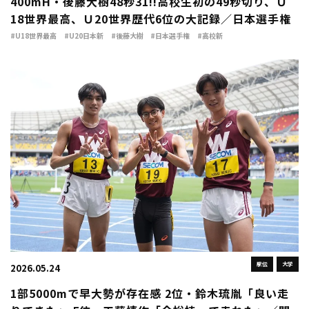
400mH・後藤大樹48秒31!!高校生初の49秒切り、Ｕ
18世界最高、Ｕ20世界歴代6位の大記録／日本選手権
#U18世界最高
#U20日本新
#後藤大樹
#日本選手権
#高校新
駅伝
大学
2026.05.24
1部5000mで早大勢が存在感 2位・鈴木琉胤「良い走