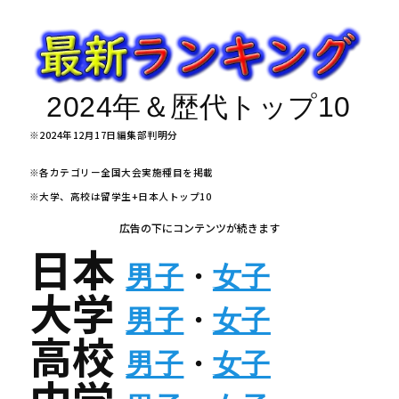
2024年＆歴代トップ10
※2024年12月17日編集部判明分
※各カテゴリー全国大会実施種目を掲載
※大学、高校は留学生+日本人トップ10
広告の下にコンテンツが続きます
日本
男子
・
女子
大学
男子
・
女子
高校
男子
・
女子