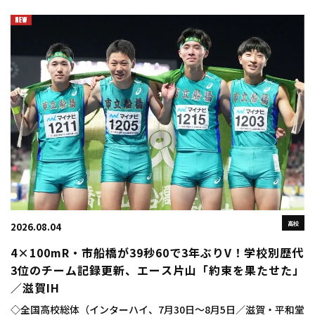
12m88（＋1.2）で優勝を飾った […]
高校
2026.08.04
4×100mR・市船橋が39秒60で3年ぶりV！学校別歴代
3位のチーム記録更新、エース片山「約束を果たせた」
／滋賀IH
◇全国高校総体（インターハイ、7月30日～8月5日／滋賀・平和堂