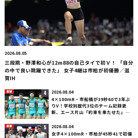
2026.08.05
三段跳・野澤和心が12m88の自己タイで初Ｖ！ 「自分
の中で良い跳躍できた」 女子4継は市柏が初優勝／滋
賀IH
4
2026.08.04
4×100mR・市船橋が39秒60で3年ぶ
りV！学校別歴代3位のチーム記録更
新、エース片山「約束を果たせた」／
滋賀IH
5
2026.08.04
女子4×100mR・市柏が45秒41で初優