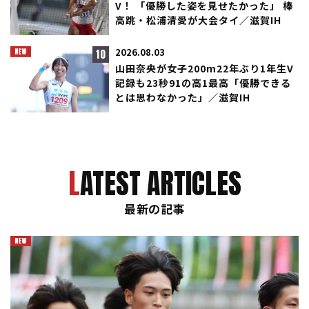
V！ 「優勝した姿を見せたかった」 棒
高跳・松浦清愛が大会タイ／滋賀IH
10
2026.08.03
山田奈央が女子200m22年ぶり1年生V
記録も23秒91の高1最高「優勝できる
とは思わなかった」／滋賀IH
LATEST ARTICLES
最新の記事