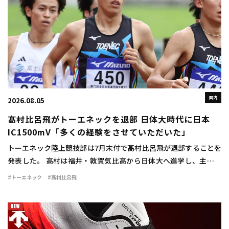
国内
2026.08.05
髙村比呂飛がトーエネックを退部 日体大時代に日本
IC1500mV「多くの経験をさせていただいた」
トーエネック陸上競技部は7月末付で髙村比呂飛が退部することを
発表した。 高村は福井・敦賀気比高から日体大へ進学し、主に中
距離で活躍。1500mで2年時に3分42秒76をマークすると、3、4年
#トーエネック
#髙村比呂飛
時には関東インカレ1500mで […]