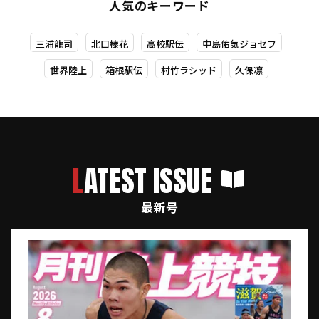
人気のキーワード
三浦龍司
北口榛花
高校駅伝
中島佑気ジョセフ
世界陸上
箱根駅伝
村竹ラシッド
久保凛
LATEST ISSUE
最新号