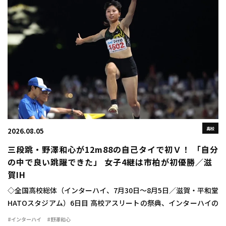
高校
2026.08.05
三段跳・野澤和心が12m88の自己タイで初Ｖ！ 「自分
の中で良い跳躍できた」 女子4継は市柏が初優勝／滋
賀IH
◇全国高校総体（インターハイ、7月30日～8月5日／滋賀・平和堂
HATOスタジアム）6日目 高校アスリートの祭典、インターハイの
6日目が行われ、女子三段跳では野澤和心（甲府南2山梨）が
#インターハイ
#野澤和心