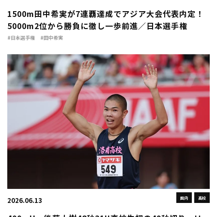
1500m田中希実が7連覇達成でアジア大会代表内定！
5000m2位から勝負に徹し一歩前進／日本選手権
#日本選手権
#田中希実
国内
高校
2026.06.13