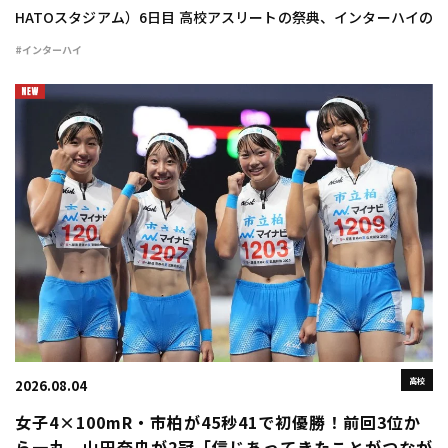
HATOスタジアム）6日目 高校アスリートの祭典、インターハイの
6日目が行われ、男子4×100mリレーは市船橋（千葉）が高校歴代
#インターハイ
5位、学校別高校歴代3位のチ […]
高校
2026.08.04
女子4×100mR・市柏が45秒41で初優勝！前回3位か