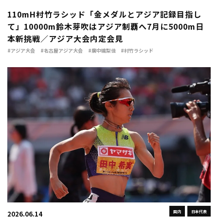
110mH村竹ラシッド「金メダルとアジア記録目指し
て」10000m鈴木芽吹はアジア制覇へ7月に5000m日
本新挑戦／アジア大会内定会見
#アジア大会
#名古屋アジア大会
#廣中璃梨佳
#村竹ラシッド
国内
日本代表
2026.06.14