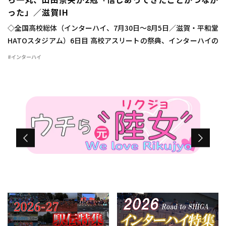
ら一丸、山田奈央が2冠「信じあってきたことがつなが
った」／滋賀IH
◇全国高校総体（インターハイ、7月30日～8月5日／滋賀・平和堂
HATOスタジアム）6日目 高校アスリートの祭典、インターハイの
6日目が行われ、女子4×100mリレーは市柏（千葉）が45秒41で
#インターハイ
初優勝を飾った。 広告の下 […]