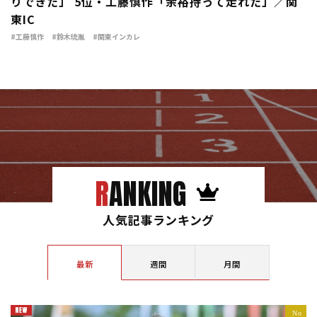
りできた」 5位・工藤慎作「余裕持って走れた」／関
東IC
#工藤慎作
#鈴木琉胤
#関東インカレ
RANKING
人気記事ランキング
最新
週間
月間