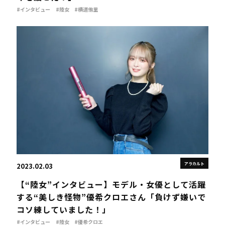
#インタビュー
#陸女
#横道侑里
アラカルト
2023.02.03
【“陸女”インタビュー】モデル・女優として活躍
する“美しき怪物”優希クロエさん「負けず嫌いで
コソ練していました！」
#インタビュー
#陸女
#優希クロエ