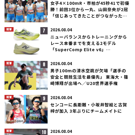
女子4×100mR・市柏が45秒41で初優
勝！前回3位から一丸、山田奈央が2冠
「信じあってきたことがつながった」
／滋賀IH
7
2026.08.04
ニューバランスからトレーニングから
レース本番までを支える2モデル
「SuperComp Elite v6」
「SuperComp Rebel」が登場！
8
2026.08.04
男子100mの清水空跳が欠場「選手の
安全と競技生活を最優先」 東海大・篠
崎博翔が出場へ／U20世界選手権
9
2026.08.04
センコーに長距離・小坂井智絵と古賀
梓が加入 3年ぶりにチームメイトに
10
2026.08.04