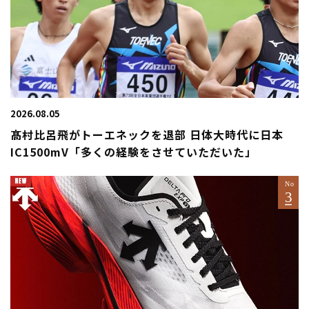
2026.08.05
髙村比呂飛がトーエネックを退部 日体大時代に日本
IC1500mV「多くの経験をさせていただいた」