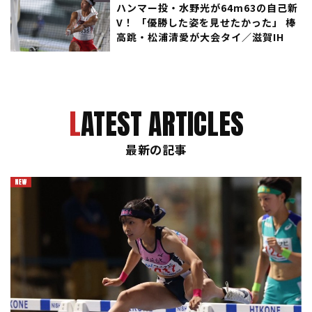
ハンマー投・水野光が64m63の自己新
V！ 「優勝した姿を見せたかった」 棒
高跳・松浦清愛が大会タイ／滋賀IH
LATEST ARTICLES
最新の記事