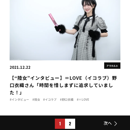
アラカルト
2021.12.22
【“陸女”インタビュー】＝LOVE（イコラブ）野
口衣織さん「時間を惜しまずに追求していまし
た！」
#インタビュー
#陸女
#イコラブ
#野口衣織
#＝LOVE
1
2
次へ