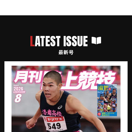
LATEST ISSUE
最新号