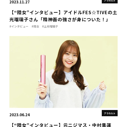
アラカルト
2023.11.27
【“陸女”インタビュー】アイドルFES☆TIVEの土
光瑠璃子さん「精神面の強さが身についた！」
#インタビュー
#陸女
#土光瑠璃子
アラカルト
2023.06.24
【“陸女”インタビュー】元ニジマス・中村果蓮