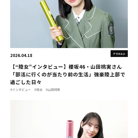
アラカルト
2026.04.18
【“陸女”インタビュー】櫻坂46・山田桃実さん
「部活に行くのが当たり前の生活」強豪陸上部で
過ごした日々
#インタビュー
#陸女
#山田桃実