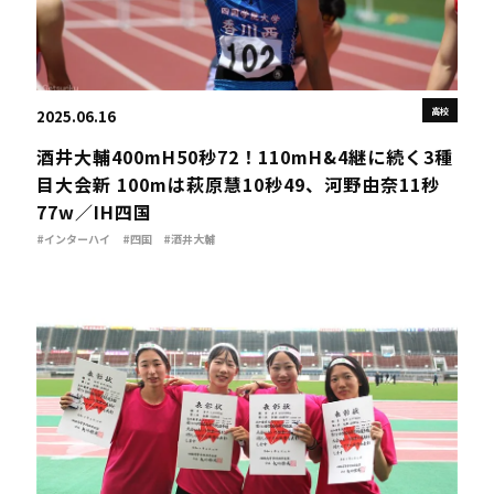
高校
2025.06.16
酒井大輔400mH50秒72！110mH&4継に続く3種
目大会新 100mは萩原慧10秒49、河野由奈11秒
77w／IH四国
#インターハイ
#四国
#酒井大輔