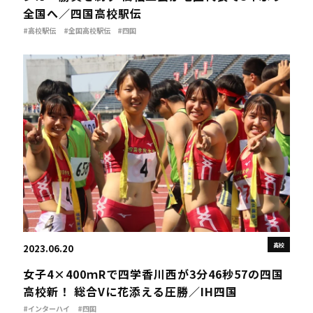
全国へ／四国高校駅伝
#高校駅伝
#全国高校駅伝
#四国
高校
2023.06.20
女子4×400ｍRで四学香川西が3分46秒57の四国
高校新！ 総合Vに花添える圧勝／IH四国
#インターハイ
#四国