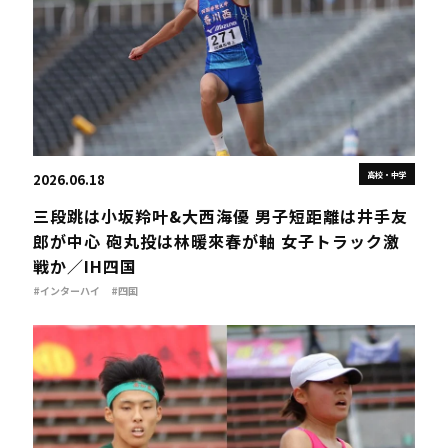
高校・中学
2026.06.18
三段跳は小坂羚叶&大西海優 男子短距離は井手友
郎が中心 砲丸投は林暖來春が軸 女子トラック激
戦か／IH四国
#インターハイ
#四国