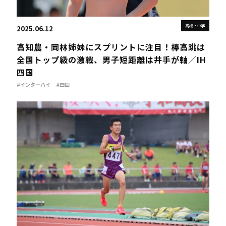
高校・中学
2025.06.12
高知農・岡林姉妹にスプリントに注目！棒高跳は
全国トップ級の激戦、男子短距離は井手が軸／IH
四国
#インターハイ
#四国