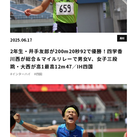
高校
2025.06.17
2年生・井手友郎が200m20秒92で優勝！四学香
川西が総合＆マイルリレーで男女V、女子三段
跳・大西が高1最高12m47／IH四国
#インターハイ
#四国