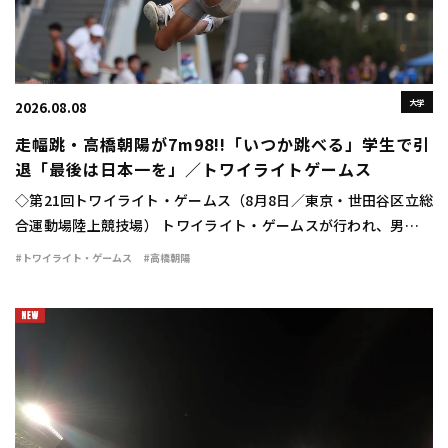
大学
2026.08.08
走幅跳・高橋朝陽が7m98!!「いつか跳べる」学生で引
退「最後は日本一を」／トワイライトゲームス
◇第21回トワイライト・ゲームス（8月8日／東京・世田谷区立総
合運動場陸上競技場） トワイライト・ゲームスが行われ、男子走
幅跳は高橋朝陽（東海大）が7m98（＋0.3）の大ジャンプを見せ
#トワイライト・ゲームス
#高橋朝陽
て優勝した。 勝負の6回目。高橋は […]