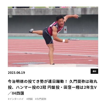
高校
2023.06.19
今治明徳の投てき勢が連日躍動！ 久門奨弥は砲丸
投、ハンマー投の2冠 円盤投・田窪一翔は2年生V
／IH四国
#インターハイ
#四国
#久門奨弥