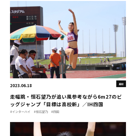
高校
2023.06.18
走幅跳・恒石望乃が追い風参考ながら6m27のビ
ッグジャンプ「目標は高校新」／IH四国
#インターハイ
#恒石望乃
#四国