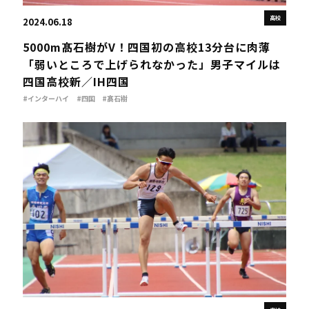
高校
2024.06.18
5000m髙石樹がV！四国初の高校13分台に肉薄
「弱いところで上げられなかった」男子マイルは
四国高校新／IH四国
#インターハイ
#四国
#髙石樹