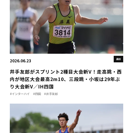
高校
2026.06.23
井手友郎がスプリント2種目大会新V！走高跳・西
内が地区大会最高2m10、三段跳・小坂は29年ぶ
り大会新V／IH四国
#インターハイ
#四国
#井手友郎