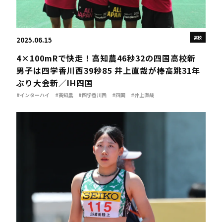
高校
2025.06.15
4×100mRで快走！高知農46秒32の四国高校新
男子は四学香川西39秒85 井上直哉が棒高跳31年
ぶり大会新／IH四国
#インターハイ
#高知農
#四学香川西
#四国
#井上直哉