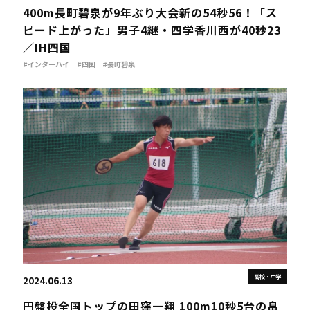
400m長町碧泉が9年ぶり大会新の54秒56！「ス
ピード上がった」男子4継・四学香川西が40秒23
／IH四国
#インターハイ
#四国
#長町碧泉
高校・中学
2024.06.13
円盤投全国トップの田窪一翔 100m10秒5台の畠