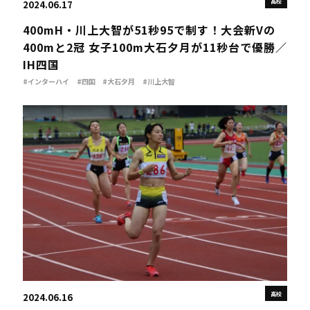
高校
2024.06.17
400mH・川上大智が51秒95で制す！大会新Vの
400mと2冠 女子100m大石夕月が11秒台で優勝／
IH四国
#インターハイ
#四国
#大石夕月
#川上大智
高校
2024.06.16