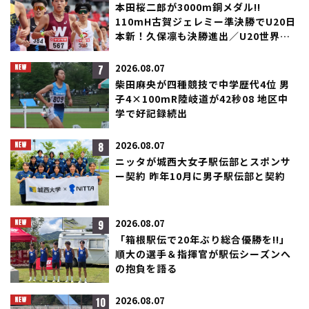
本田桜二郎が3000m銅メダル!!
110mH古賀ジェレミー準決勝でU20日
本新！久保凛も決勝進出／U20世界選
手権
7
2026.08.07
柴田麻央が四種競技で中学歴代4位 男
子4×100mR陸岐道が42秒08 地区中
学で好記録続出
8
2026.08.07
ニッタが城西大女子駅伝部とスポンサ
ー契約 昨年10月に男子駅伝部と契約
9
2026.08.07
「箱根駅伝で20年ぶり総合優勝を!!」
順大の選手＆指揮官が駅伝シーズンへ
の抱負を語る
10
2026.08.07