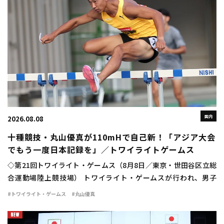
国内
2026.08.08
十種競技・丸山優真が110mHで自己新！「アジア大会
でもう一度日本記録を」／トワイライトゲームス
◇第21回トワイライト・ゲームス（8月8日／東京・世田谷区立総
合運動場陸上競技場） トワイライト・ゲームスが行われ、男子
110mハードルに十種競技日本記録保持者の丸山優真（住友電工）
#トワイライト・ゲームス
#丸山優真
が出場。13秒84（＋1.4）の自己新 […]