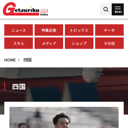
MENU
ニュース
特集記事
トピックス
データ
スキル
メディア
ショップ
その他
HOME
四国
四国