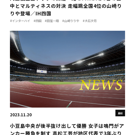
中とマルティネスの対決 走幅跳全国4位の山崎り
りや登場／IH四国
#インターハイ
#四国
#田窪一翔
#山﨑りりや
#大石夕月
高校
2023.11.20
小豆島中央が後半抜け出して優勝 女子は鳴門がア
ンカー勝負を制す 高松工芸が地区代表で3年ぶり