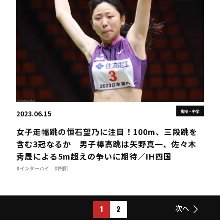
高校・中学
2023.06.15
女子走幅跳の恒石望乃に注目！100m、三段跳を
含む3冠なるか 男子棒高跳は矢野真一、佐々木
秀晟による5m超えの争いに期待／IH四国
#インターハイ
#四国
1
2
次へ