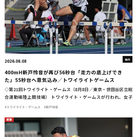
国内
2026.08.08
400mH新戸怜音が再び56秒台「走力の底上げでき
た」55秒台へ意気込み／トワイライトゲームス
◇第21回トワイライト・ゲームス（8月8日／東京・世田谷区立総
合運動場陸上競技場） トワイライト・ゲームスが行われ、女子
400mハードルは新戸怜音（VIDA）が56秒75の自己新で優勝し
#トワイライト・ゲームス
#新戸怜音
た。 日本選手権の予選で56秒94 […]