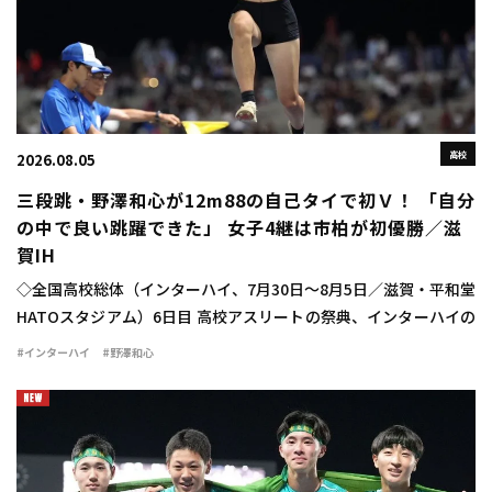
高校
2026.08.05
三段跳・野澤和心が12m88の自己タイで初Ｖ！ 「自分
の中で良い跳躍できた」 女子4継は市柏が初優勝／滋
賀IH
◇全国高校総体（インターハイ、7月30日～8月5日／滋賀・平和堂
HATOスタジアム）6日目 高校アスリートの祭典、インターハイの
6日目が行われ、女子三段跳では野澤和心（甲府南2山梨）が
#インターハイ
#野澤和心
12m88（＋1.2）で優勝を飾った […]