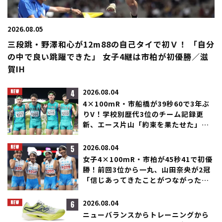
2026.08.05
三段跳・野澤和心が12m88の自己タイで初Ｖ！ 「自分
の中で良い跳躍できた」 女子4継は市柏が初優勝／滋
賀IH
4
2026.08.04
4×100mR・市船橋が39秒60で3年ぶ
りV！学校別歴代3位のチーム記録更
新、エース片山「約束を果たせた」／
滋賀IH
5
2026.08.04
女子4×100mR・市柏が45秒41で初優
勝！前回3位から一丸、山田奈央が2冠
「信じあってきたことがつながった」
／滋賀IH
6
2026.08.04
ニューバランスからトレーニングから