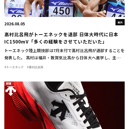
国内
2026.08.05
髙村比呂飛がトーエネックを退部 日体大時代に日本
IC1500mV「多くの経験をさせていただいた」
トーエネック陸上競技部は7月末付で髙村比呂飛が退部することを
発表した。 高村は福井・敦賀気比高から日体大へ進学し、主に中
距離で活躍。1500mで2年時に3分42秒76をマークすると、3、4年
#トーエネック
#髙村比呂飛
時には関東インカレ1500mで […]