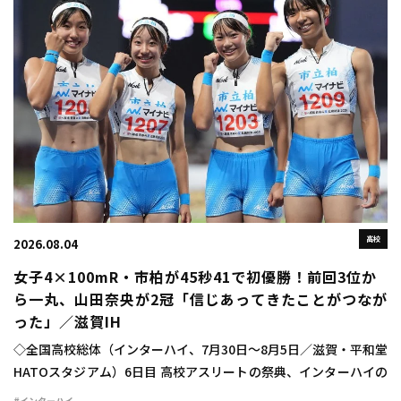
高校
2026.08.04
女子4×100mR・市柏が45秒41で初優勝！前回3位か
ら一丸、山田奈央が2冠「信じあってきたことがつなが
った」／滋賀IH
◇全国高校総体（インターハイ、7月30日～8月5日／滋賀・平和堂
HATOスタジアム）6日目 高校アスリートの祭典、インターハイの
6日目が行われ、女子4×100mリレーは市柏（千葉）が45秒41で