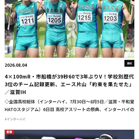
高校
2026.08.04
4×100mR・市船橋が39秒60で3年ぶりV！学校別歴代
3位のチーム記録更新、エース片山「約束を果たせた」
／滋賀IH
◇全国高校総体（インターハイ、7月30日～8月5日／滋賀・平和堂
HATOスタジアム）6日目 高校アスリートの祭典、インターハイの
6日目が行われ、男子4×100mリレーは市船橋（千葉）が高校歴代
#インターハイ
5位、学校別高校歴代3位のチ […]