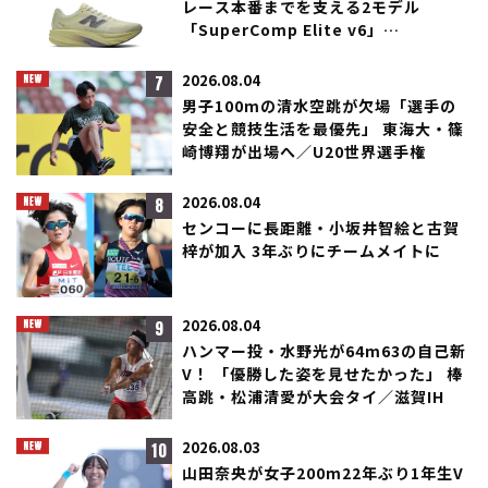
レース本番までを支える2モデル
「SuperComp Elite v6」
「SuperComp Rebel」が登場！
7
2026.08.04
男子100mの清水空跳が欠場「選手の
安全と競技生活を最優先」 東海大・篠
崎博翔が出場へ／U20世界選手権
8
2026.08.04
センコーに長距離・小坂井智絵と古賀
梓が加入 3年ぶりにチームメイトに
9
2026.08.04
ハンマー投・水野光が64m63の自己新
V！ 「優勝した姿を見せたかった」 棒
高跳・松浦清愛が大会タイ／滋賀IH
10
2026.08.03
山田奈央が女子200m22年ぶり1年生V