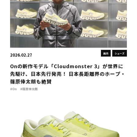
国内
シューズ
2026.02.27
Onの新作モデル「Cloudmonster 3」が世界に
先駆け、⽇本先⾏発売！ 日本長距離界のホープ・
篠原倖太朗も絶賛
#On
#篠原倖太朗