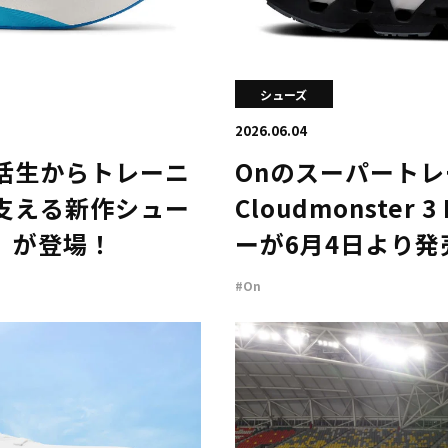
シューズ
2026.06.04
活生からトレーニ
Onのスーパートレー
支える新作シュー
Cloudmonster
‑R」が登場！
ーが6月4日より発
#On