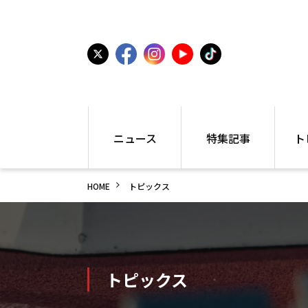
ニュース
特集記事
ト
国内
世界陸上
シュー
HOME
トピックス
駅伝
特集
インフ
箱根駅伝
学生長距離
編集部
大学
高校・中学
PR
高校
アラカルト
アイテ
中学
プレゼ
トピックス
世界陸上
日本代表