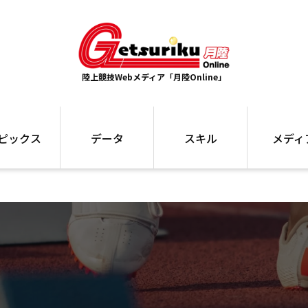
陸上競技Webメディア「月陸Online」
ピックス
データ
スキル
メディ
ズ
ランキング
トレーニング
インタビュー
ォ
最高記録
お役立ち情報
大会ギャラリ
コラム
世界大会
箱根駅伝
国内大会
写真記事
ム
駅伝データ
ント
選手名鑑
スケジュール
関連リンク