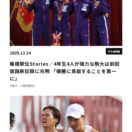
学生長距離
2025.12.24
箱根駅伝Stories／4年生4人が強力な駒大は前回
復路新記録に光明 「優勝に貢献することを第一
に」
#駒大
#箱根駅伝