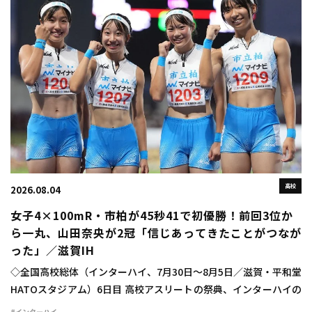
高校
2026.08.04
女子4×100mR・市柏が45秒41で初優勝！前回3位か
ら一丸、山田奈央が2冠「信じあってきたことがつなが
った」／滋賀IH
◇全国高校総体（インターハイ、7月30日～8月5日／滋賀・平和堂
HATOスタジアム）6日目 高校アスリートの祭典、インターハイの
6日目が行われ、女子4×100mリレーは市柏（千葉）が45秒41で