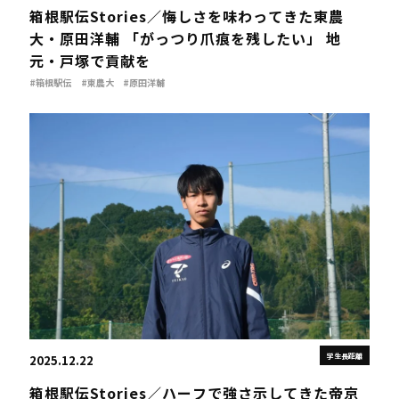
箱根駅伝Stories／悔しさを味わってきた東農
大・原田洋輔 「がっつり爪痕を残したい」 地
元・戸塚で貢献を
#箱根駅伝
#東農大
#原田洋輔
学生長距離
2025.12.22
箱根駅伝Stories／ハーフで強さ示してきた帝京