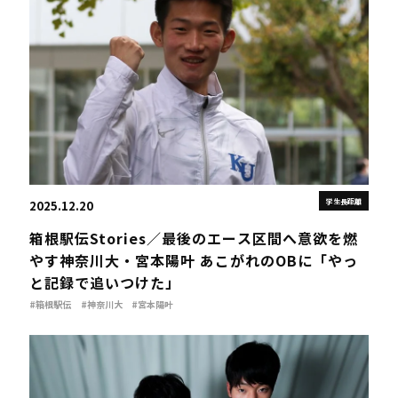
学生長距離
2025.12.20
箱根駅伝Stories／最後のエース区間へ意欲を燃
やす神奈川大・宮本陽叶 あこがれのOBに「やっ
と記録で追いつけた」
#箱根駅伝
#神奈川大
#宮本陽叶