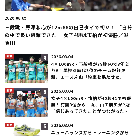
2026.08.05
三段跳・野澤和心が12m88の自己タイで初Ｖ！ 「自分
の中で良い跳躍できた」 女子4継は市柏が初優勝／滋
賀IH
4
2026.08.04
4×100mR・市船橋が39秒60で3年ぶ
りV！学校別歴代3位のチーム記録更
新、エース片山「約束を果たせた」／
滋賀IH
5
2026.08.04
女子4×100mR・市柏が45秒41で初優
勝！前回3位から一丸、山田奈央が2冠
「信じあってきたことがつながった」
／滋賀IH
6
2026.08.04
ニューバランスからトレーニングから