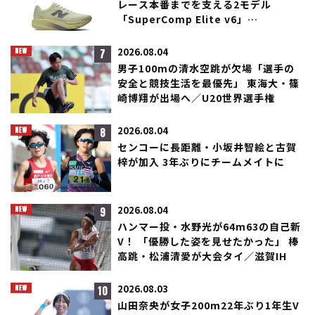
レース本番までを支える2モデル
「SuperComp Elite v6」
「SuperComp Rebel」が登場！
7
2026.08.04
男子100mの清水空跳が欠場「選手の
安全と競技生活を最優先」 東海大・篠
崎博翔が出場へ／U20世界選手権
8
2026.08.04
センコーに長距離・小坂井智絵と古賀
梓が加入 3年ぶりにチームメイトに
9
2026.08.04
ハンマー投・水野光が64m63の自己新
V！ 「優勝した姿を見せたかった」 棒
高跳・松浦清愛が大会タイ／滋賀IH
10
2026.08.03
山田奈央が女子200m22年ぶり1年生V