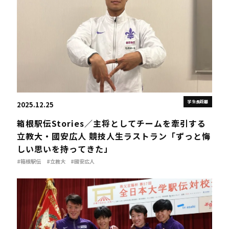
学生長距離
2025.12.25
箱根駅伝Stories／主将としてチームを牽引する
立教大・國安広人 競技人生ラストラン「ずっと悔
しい思いを持ってきた」
#箱根駅伝
#立教大
#國安広⼈