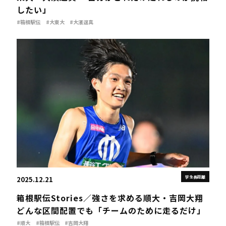
したい」
#箱根駅伝
#大東大
#大濱逞真
学生長距離
2025.12.21
箱根駅伝Stories／強さを求める順大・吉岡大翔
どんな区間配置でも「チームのために走るだけ」
#順大
#箱根駅伝
#吉岡大翔