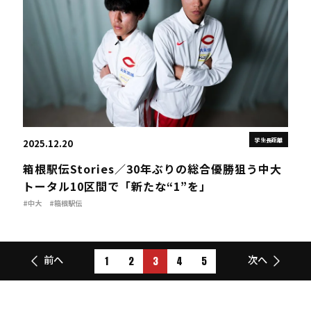
学生長距離
2025.12.20
箱根駅伝Stories／30年ぶりの総合優勝狙う中大
トータル10区間で「新たな“1”を」
#中大
#箱根駅伝
1
2
3
4
5
前へ
次へ