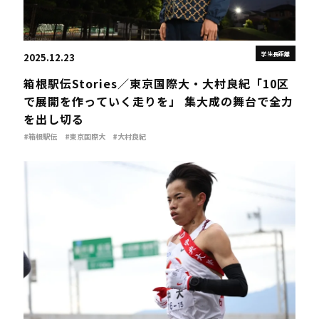
学生長距離
2025.12.23
箱根駅伝Stories／東京国際大・大村良紀「10区
で展開を作っていく走りを」 集大成の舞台で全力
を出し切る
#箱根駅伝
#東京国際大
#大村良紀