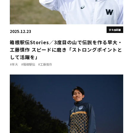
学生長距離
2025.12.23
箱根駅伝Stories／3度目の山で伝説を作る早大・
工藤慎作 スピードに磨き「ストロングポイントと
して活躍を」
#早大
#箱根駅伝
#工藤慎作