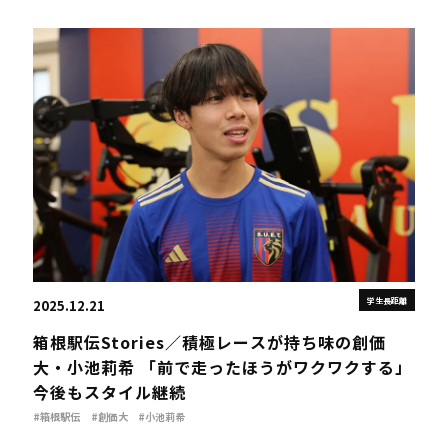
学生長距離
2025.12.21
箱根駅伝Stories／積極レースが持ち味の創価
大・小池莉希 「前で走ったほうがワクワクする」
今後もスタイル継続
#箱根駅伝
#創価大
#小池莉希