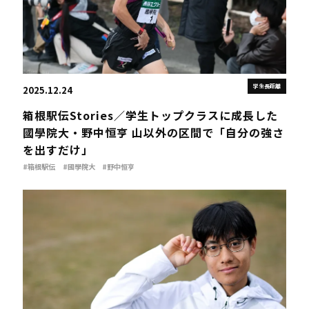
学生長距離
2025.12.24
箱根駅伝Stories／学生トップクラスに成長した
國學院大・野中恒亨 山以外の区間で「自分の強さ
を出すだけ」
#箱根駅伝
#國學院大
#野中恒亨