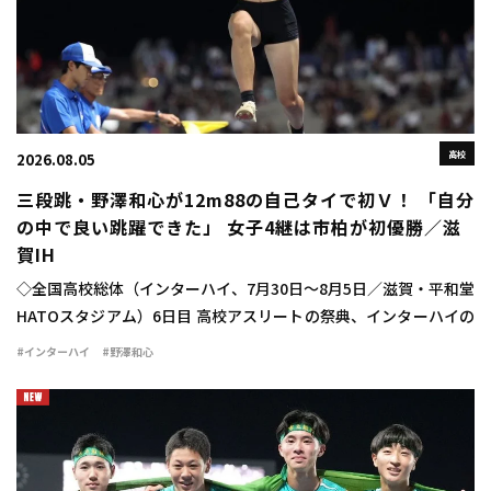
高校
2026.08.05
三段跳・野澤和心が12m88の自己タイで初Ｖ！ 「自分
の中で良い跳躍できた」 女子4継は市柏が初優勝／滋
賀IH
◇全国高校総体（インターハイ、7月30日～8月5日／滋賀・平和堂
HATOスタジアム）6日目 高校アスリートの祭典、インターハイの
6日目が行われ、女子三段跳では野澤和心（甲府南2山梨）が
#インターハイ
#野澤和心
12m88（＋1.2）で優勝を飾った […]