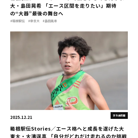
大・島田晃希 「エース区間を走りたい」期待
の“大器”最後の舞台へ
#箱根駅伝
#帝京大
#島田晃希
学生長距離
2025.12.21
箱根駅伝Stories／エース格へと成長を遂げた大
東大・大濱逞真 「自分がどれだけ走れるのか挑戦