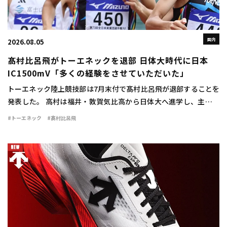
国内
2026.08.05
髙村比呂飛がトーエネックを退部 日体大時代に日本
IC1500mV「多くの経験をさせていただいた」
トーエネック陸上競技部は7月末付で髙村比呂飛が退部することを
発表した。 高村は福井・敦賀気比高から日体大へ進学し、主に中
距離で活躍。1500mで2年時に3分42秒76をマークすると、3、4年
#トーエネック
#髙村比呂飛
時には関東インカレ1500mで […]