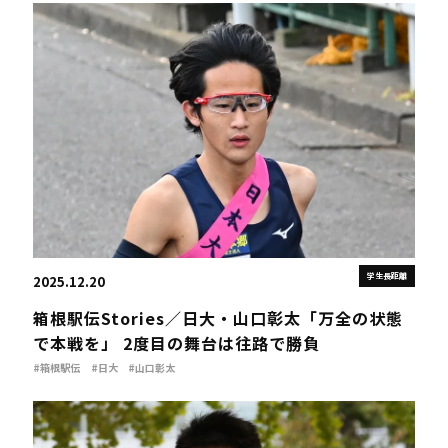
学生長距離
2025.12.20
箱根駅伝Stories／日大・山口彰太「万全の状態
で本戦を」 2度目の舞台は往路で勝負
#箱根駅伝
#日大
#山口彰太