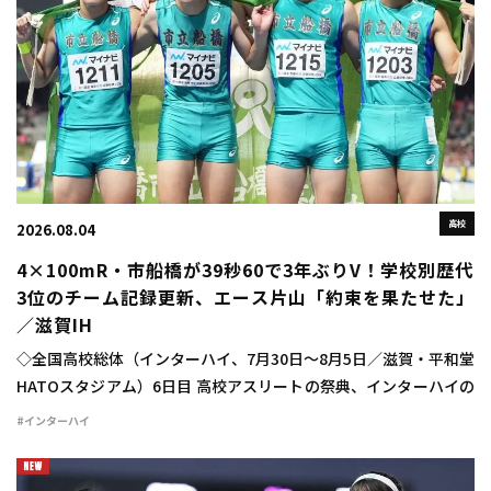
高校
2026.08.04
4×100mR・市船橋が39秒60で3年ぶりV！学校別歴代
3位のチーム記録更新、エース片山「約束を果たせた」
／滋賀IH
◇全国高校総体（インターハイ、7月30日～8月5日／滋賀・平和堂
HATOスタジアム）6日目 高校アスリートの祭典、インターハイの
6日目が行われ、男子4×100mリレーは市船橋（千葉）が高校歴代
#インターハイ
5位、学校別高校歴代3位のチ […]