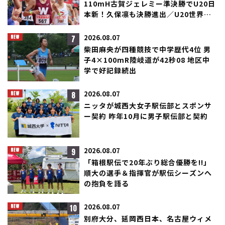
110mH古賀ジェレミー準決勝でU20日
本新！久保凛も決勝進出／U20世界選
手権
7
2026.08.07
柴田麻央が四種競技で中学歴代4位 男
子4×100mR陸岐道が42秒08 地区中
学で好記録続出
8
2026.08.07
ニッタが城西大女子駅伝部とスポンサ
ー契約 昨年10月に男子駅伝部と契約
9
2026.08.07
「箱根駅伝で20年ぶり総合優勝を!!」
順大の選手＆指揮官が駅伝シーズンへ
の抱負を語る
10
2026.08.07
別府大分、延岡西日本、名古屋ウィメ