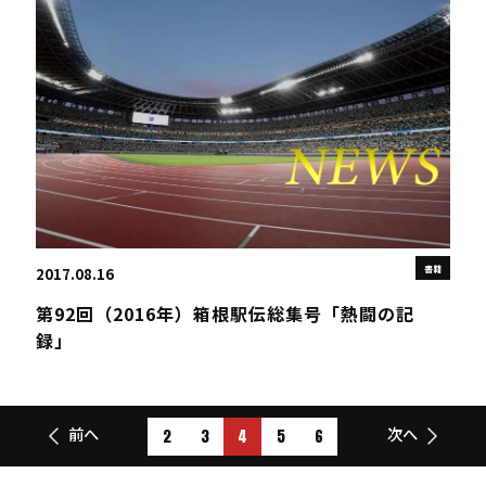
書籍
2017.08.16
第92回（2016年）箱根駅伝総集号「熱闘の記
録」
2
3
4
5
6
前へ
次へ