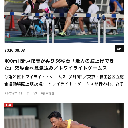
国内
2026.08.08
400mH新戸怜音が再び56秒台「走力の底上げでき
た」55秒台へ意気込み／トワイライトゲームス
◇第21回トワイライト・ゲームス（8月8日／東京・世田谷区立総
合運動場陸上競技場） トワイライト・ゲームスが行われ、女子
400mハードルは新戸怜音（VIDA）が56秒75の自己新で優勝し
#トワイライト・ゲームス
#新戸怜音
た。 日本選手権の予選で56秒94 […]