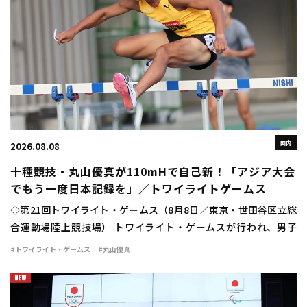
国内
2026.08.08
十種競技・丸山優真が110mHで自己新！「アジア大会
でもう一度日本記録を」／トワイライトゲームス
◇第21回トワイライト・ゲームス（8月8日／東京・世田谷区立総
合運動場陸上競技場） トワイライト・ゲームスが行われ、男子
110mハードルに十種競技日本記録保持者の丸山優真（住友電工）
#トワイライト・ゲームス
#丸山優真
が出場。13秒84（＋1.4）の自己新 […]