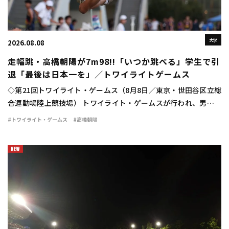
大学
2026.08.08
走幅跳・高橋朝陽が7m98!!「いつか跳べる」学生で引
退「最後は日本一を」／トワイライトゲームス
◇第21回トワイライト・ゲームス（8月8日／東京・世田谷区立総
合運動場陸上競技場） トワイライト・ゲームスが行われ、男子走
幅跳は高橋朝陽（東海大）が7m98（＋0.3）の大ジャンプを見せ
#トワイライト・ゲームス
#高橋朝陽
て優勝した。 勝負の6回目。高橋は […]