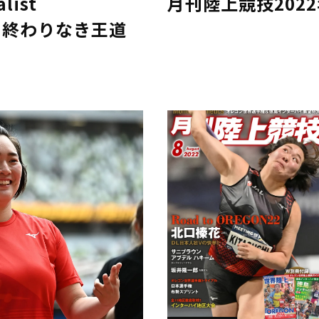
ist
月刊陸上競技202
利和 終わりなき王道