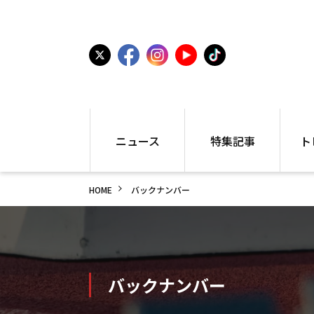
ニュース
特集記事
ト
国内
世界陸上
シュー
HOME
バックナンバー
駅伝
特集
インフ
箱根駅伝
学生長距離
編集部
大学
高校・中学
PR
高校
アラカルト
アイテ
中学
プレゼ
バックナンバー
世界陸上
日本代表