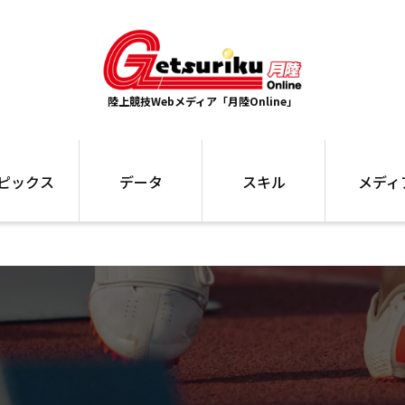
陸上競技Webメディア「月陸Online」
ピックス
データ
スキル
メディ
ズ
ランキング
トレーニング
インタビュー
ォ
最高記録
お役立ち情報
大会ギャラリ
コラム
世界大会
箱根駅伝
国内大会
写真記事
ム
駅伝データ
ント
選手名鑑
スケジュール
関連リンク