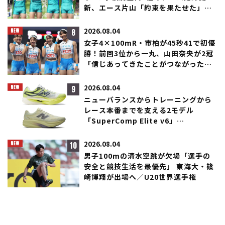
新、エース片山「約束を果たせた」／
滋賀IH
8
2026.08.04
女子4×100mR・市柏が45秒41で初優
勝！前回3位から一丸、山田奈央が2冠
「信じあってきたことがつながった」
／滋賀IH
9
2026.08.04
ニューバランスからトレーニングから
レース本番までを支える2モデル
「SuperComp Elite v6」
「SuperComp Rebel」が登場！
10
2026.08.04
男子100mの清水空跳が欠場「選手の
安全と競技生活を最優先」 東海大・篠
崎博翔が出場へ／U20世界選手権