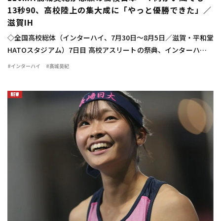
13秒90、高校陸上の集大成に「やっと優勝できた」／
滋賀IH
◇全国高校総体（インターハイ、7月30日～8月5日／滋賀・平和堂
HATOスタジアム）7日目 高校アスリートの祭典、インターハイの
最終日に男子110mハードル決勝が行われ、髙城昊紀（宮崎西3）
#インターハイ
#髙城昊紀
が13秒90（－1.2）で念願 […]