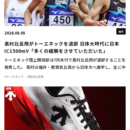
国内
2026.08.05
髙村比呂飛がトーエネックを退部 日体大時代に日本
IC1500mV「多くの経験をさせていただいた」
トーエネック陸上競技部は7月末付で髙村比呂飛が退部することを
発表した。 高村は福井・敦賀気比高から日体大へ進学し、主に中
距離で活躍。1500mで2年時に3分42秒76をマークすると、3、4年
#トーエネック
#髙村比呂飛
時には関東インカレ1500mで […]