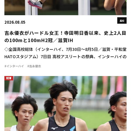
高校
2026.08.05
吉永優衣がハードル女王！寺田明日香以来、史上2人目
の100mと100mH2冠／滋賀IH
◇全国高校総体（インターハイ、7月30日～8月5日／滋賀・平和堂
HATOスタジアム）7日目 高校アスリートの祭典、インターハイの
最終日に女子100mハードル決勝が行われ、吉永優衣（長崎日大
#インターハイ
#吉永優衣
3）が13秒44（-2.1）をマ […]