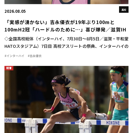
高校
2026.08.05
「実感が湧かない」吉永優衣が19年ぶり100mと
100mH2冠「ハードルのために…」喜び爆発／滋賀IH
◇全国高校総体（インターハイ、7月30日～8月5日／滋賀・平和堂
HATOスタジアム）7日目 高校アスリートの祭典、インターハイの
最終日に女子100mハードル決勝が行われ、吉永優衣（長崎日大
#インターハイ
#吉永優衣
3）が13秒44（-2.1）をマ […]