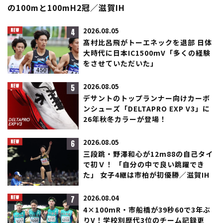
の100mと100mH2冠／滋賀IH
4
2026.08.05
髙村比呂飛がトーエネックを退部 日体
大時代に日本IC1500mV「多くの経験
をさせていただいた」
5
2026.08.05
デサントのトップランナー向けカーボ
ンシューズ「DELTAPRO EXP V3」に
26年秋冬カラーが登場！
6
2026.08.05
三段跳・野澤和心が12m88の自己タイ
で初Ｖ！ 「自分の中で良い跳躍でき
た」 女子4継は市柏が初優勝／滋賀IH
7
2026.08.04
4×100mR・市船橋が39秒60で3年ぶ
りV！学校別歴代3位のチーム記録更