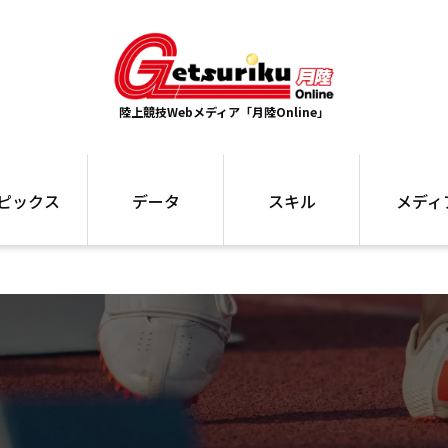
陸上競技Webメディア「月陸Online」
ピックス
データ
スキル
メディ
ズ
ランキング
トレーニング
インタビュー
ォ
最高記録
お役立ち情報
大会ギャラリ
コラム
世界大会
箱根駅伝
国内大会
写真記事
ム
駅伝データ
ント
選手名鑑
スケジュール
関連リンク