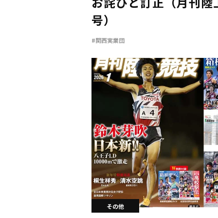
お詫びと訂正（月刊陸上
号）
#関西実業団
その他