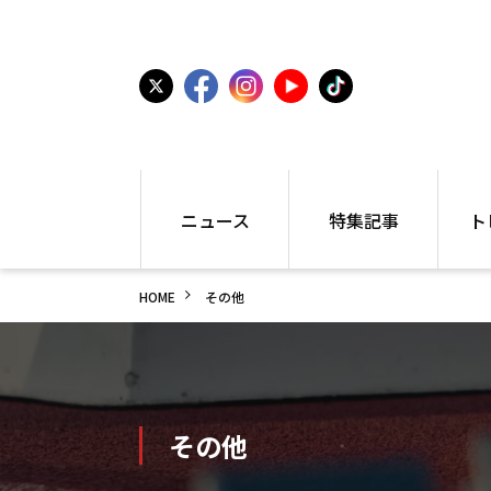
ニュース
特集記事
ト
国内
世界陸上
シュー
HOME
その他
駅伝
特集
インフ
箱根駅伝
学生長距離
編集部
大学
高校・中学
PR
高校
アラカルト
アイテ
中学
プレゼ
その他
世界陸上
日本代表