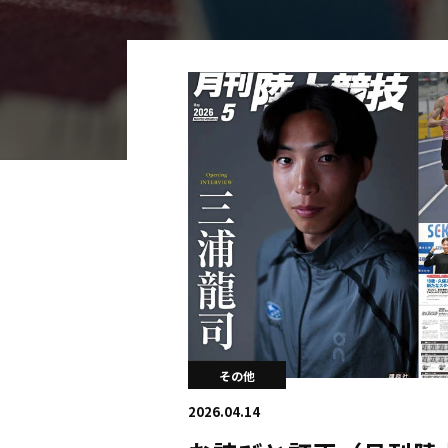
海外
五輪
好記録
大会結果
その他
2026.04.14