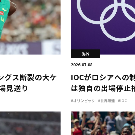
海外
2026.07.08
ングス断裂の大ケ
IOCがロシアへの
出場見送り
は独自の出場停止
#オリンピック
#世界陸連
#IOC