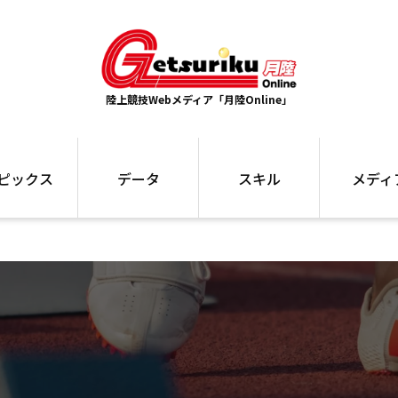
陸上競技Webメディア「月陸Online」
ピックス
データ
スキル
メディ
ズ
ランキング
トレーニング
インタビュー
ォ
最高記録
お役立ち情報
大会ギャラリ
コラム
世界大会
箱根駅伝
国内大会
写真記事
ム
駅伝データ
ント
選手名鑑
スケジュール
関連リンク