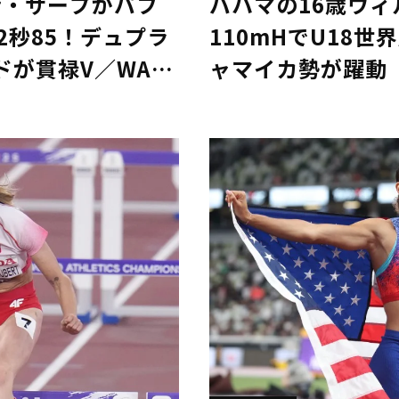
者・サープがパフ
バハマの16歳ウ
2秒85！デュプラ
110mHでU18
ドが貫禄V／WAコ
ャマイカ勢が躍動