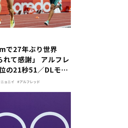
0mで27年ぶり世界
られて感謝」 アルフレ
位の21秒51／DLモナ
ワニョニイ
#アルフレッド