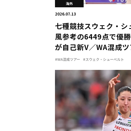
海外
2026.07.13
七種競技スウェク・シ
風参考の6449点で優
が自己新V／WA混成ツ
#WA混成ツアー
#スウェク・シューベルト