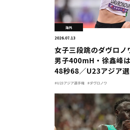
海外
2026.07.13
女子三段跳のダヴロノワ
男子400mH・徐鑫峰
48秒68／U23アジア
#U23アジア選手権
#ダヴロノワ