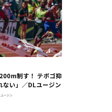
200m制す！ テボゴ抑
れない」／DLユージン
Lユージン