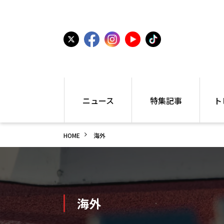
ニュース
特集記事
ト
国内
世界陸上
シュー
HOME
海外
駅伝
特集
インフ
箱根駅伝
学生長距離
編集部
大学
高校・中学
PR
高校
アラカルト
アイテ
中学
プレゼ
海外
世界陸上
日本代表