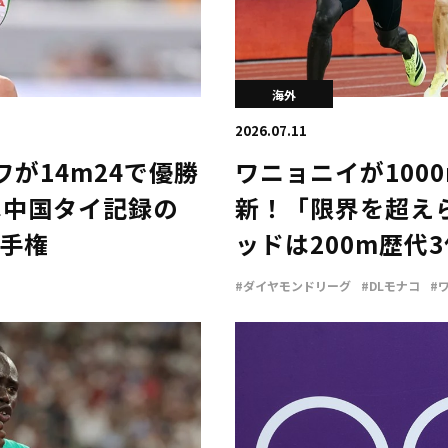
海外
2026.07.11
が14m24で優勝
ワニョニイが100
は中国タイ記録の
新！「限界を超え
選手権
ッドは200m歴代3
コ
#ダイヤモンドリーグ
#DLモナコ
#