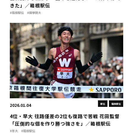
きた」／箱根駅伝
#箱根駅伝
#國學院大
駅伝
箱根駅伝
2026.01.04
4位・早大 往路僅差の2位も復路で苦戦 花田監督
「圧倒的な個を作り勝つ強さを」／箱根駅伝
#早大
#箱根駅伝