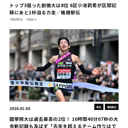
トップ3狙った創価大は8位 6区小池莉希が区間記
録にあと1秒迫る力走／箱根駅伝
#箱根駅伝
#創価大
駅伝
箱根駅伝
2026.01.04
國學院大は過去最高の2位！ 10時間40分07秒の大
会新記録も及ばず「去年を超えるチーム作りはで