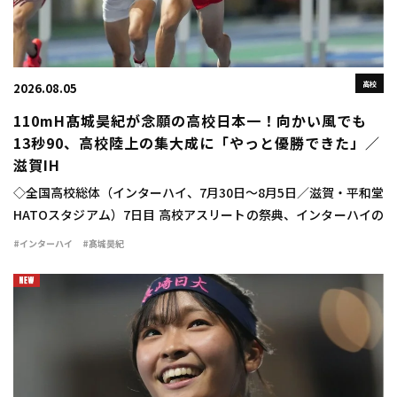
高校
2026.08.05
110mH髙城昊紀が念願の高校日本一！向かい風でも
13秒90、高校陸上の集大成に「やっと優勝できた」／
滋賀IH
◇全国高校総体（インターハイ、7月30日～8月5日／滋賀・平和堂
HATOスタジアム）7日目 高校アスリートの祭典、インターハイの
最終日に男子110mハードル決勝が行われ、髙城昊紀（宮崎西3）
#インターハイ
#髙城昊紀
が13秒90（－1.2）で念願 […]