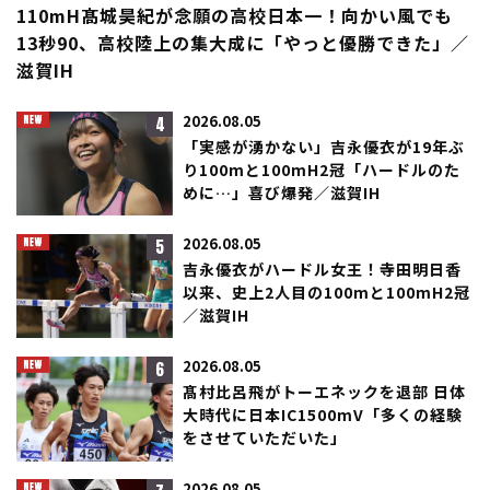
110mH髙城昊紀が念願の高校日本一！向かい風でも
13秒90、高校陸上の集大成に「やっと優勝できた」／
滋賀IH
4
2026.08.05
「実感が湧かない」吉永優衣が19年ぶ
り100mと100mH2冠「ハードルのた
めに…」喜び爆発／滋賀IH
5
2026.08.05
吉永優衣がハードル女王！寺田明日香
以来、史上2人目の100mと100mH2冠
／滋賀IH
6
2026.08.05
髙村比呂飛がトーエネックを退部 日体
大時代に日本IC1500mV「多くの経験
をさせていただいた」