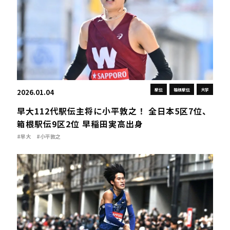
駅伝
箱根駅伝
大学
2026.01.04
早大112代駅伝主将に小平敦之！ 全日本5区7位、
箱根駅伝9区2位 早稲田実高出身
#早大
#小平敦之