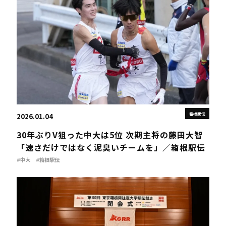
箱根駅伝
2026.01.04
30年ぶりV狙った中大は5位 次期主将の藤田大智
「速さだけではなく泥臭いチームを」／箱根駅伝
#中大
#箱根駅伝