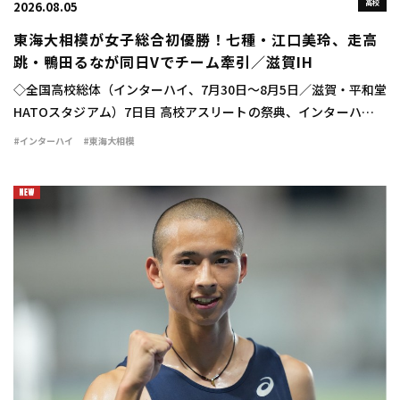
高校
2026.08.05
東海大相模が女子総合初優勝！七種・江口美玲、走高
跳・鴨田るなが同日Vでチーム牽引／滋賀IH
◇全国高校総体（インターハイ、7月30日～8月5日／滋賀・平和堂
HATOスタジアム）7日目 高校アスリートの祭典、インターハイが
行われ、学校対抗の女子は東海大相模（神奈川）が33点を獲得し
#インターハイ
#東海大相模
て初優勝を飾った。 大会4日目、 […]