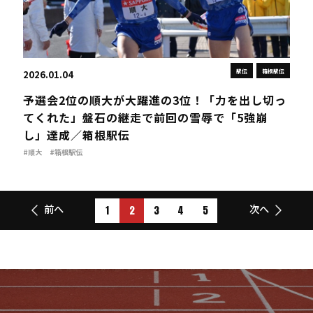
駅伝
箱根駅伝
2026.01.04
予選会2位の順大が大躍進の3位！「力を出し切っ
てくれた」盤石の継走で前回の雪辱で「5強崩
し」達成／箱根駅伝
#順大
#箱根駅伝
1
2
3
4
5
前へ
次へ