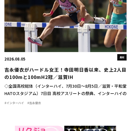
高校
2026.08.05
吉永優衣がハードル女王！寺田明日香以来、史上2人目
の100mと100mH2冠／滋賀IH
◇全国高校総体（インターハイ、7月30日～8月5日／滋賀・平和堂
HATOスタジアム）7日目 高校アスリートの祭典、インターハイの
最終日に女子100mハードル決勝が行われ、吉永優衣（長崎日大
#インターハイ
#吉永優衣
3）が13秒44（-2.1）をマ […]