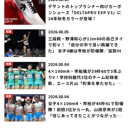
7
2026.08.05
デサントのトップランナー向けカーボ
ンシューズ「DELTAPRO EXP V3」に
26年秋冬カラーが登場！
8
2026.08.05
三段跳・野澤和心が12m88の自己タイ
で初Ｖ！ 「自分の中で良い跳躍でき
た」 女子4継は市柏が初優勝／滋賀IH
9
2026.08.04
4×100mR・市船橋が39秒60で3年ぶ
りV！学校別歴代3位のチーム記録更
新、エース片山「約束を果たせた」／
滋賀IH
10
2026.08.04
女子4×100mR・市柏が45秒41で初優
勝！前回3位から一丸、山田奈央が2冠
「信じあってきたことがつながった」
／滋賀IH