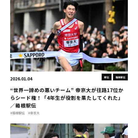
駅伝
箱根駅伝
2026.01.04
“世界一諦めの悪いチーム” 帝京大が往路17位か
らシード権！「4年生が役割を果たしてくれた」
／箱根駅伝
#箱根駅伝
#帝京大