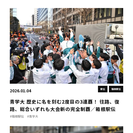
駅伝
箱根駅伝
2026.01.04
青学大 歴史に名を刻む2度目の3連覇！ 往路、復
路、総合いずれも大会新の完全制覇／箱根駅伝
#箱根駅伝
#青学大