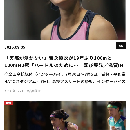
高校
2026.08.05
「実感が湧かない」吉永優衣が19年ぶり100mと
100mH2冠「ハードルのために…」喜び爆発／滋賀IH
◇全国高校総体（インターハイ、7月30日～8月5日／滋賀・平和堂
HATOスタジアム）7日目 高校アスリートの祭典、インターハイの
最終日に女子100mハードル決勝が行われ、吉永優衣（長崎日大
#インターハイ
#吉永優衣
3）が13秒44（-2.1）をマ […]