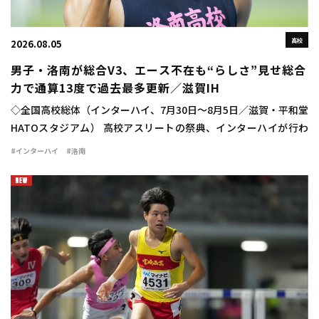
高校
2026.08.05
男子・洛南が総合V3、エース不在も“らしさ”見せ総合
力で通算13度で過去最多更新／滋賀IH
◇全国高校総体（インターハイ、7月30日～8月5日／滋賀・平和堂
HATOスタジアム） 高校アスリートの祭典、インターハイが行わ
れ、学校対抗の男子は洛南（京都）が47点を積み上げて3連覇を達
#インターハイ
#洛南
成した。通算でも史上最多を更新す […]