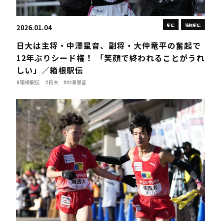
駅伝
箱根駅伝
2026.01.04
日大は主将・中澤星音、副将・大仲竜平の奮起で
12年ぶりシード権！ 「笑顔で終われることがうれ
しい」／箱根駅伝
#箱根駅伝
#日大
#中澤星音