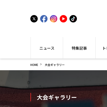
ニュース
特集記事
ト
国内
世界陸上
シュー
HOME
大会ギャラリー
駅伝
特集
インフ
箱根駅伝
学生長距離
編集部
大学
高校・中学
PR
高校
アラカルト
アイテ
中学
プレゼ
大会ギャラリー
世界陸上
日本代表