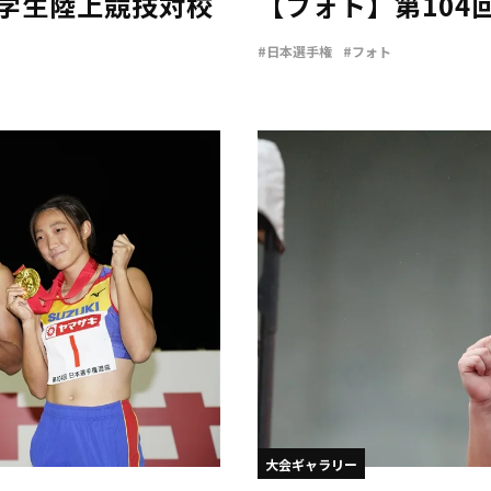
東学生陸上競技対校
【フォト】第104
）
#日本選手権
#フォト
大会ギャラリー