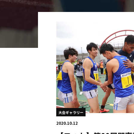
海外
五輪
好記録
大会結果
大会ギャラリー
2020.10.12