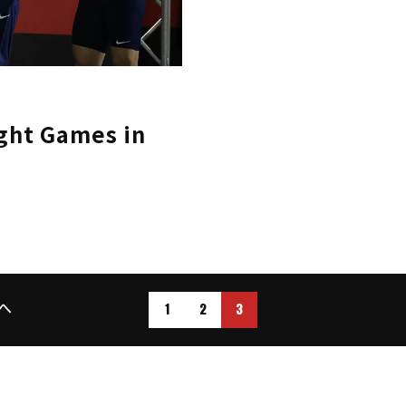
ht Games in
1
2
3
へ