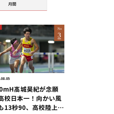
月間
.08.05
10mH髙城昊紀が念願
高校日本一！向かい風
も13秒90、高校陸上の