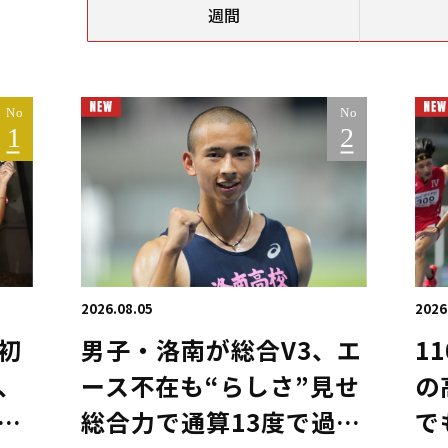
週間
2026.08.05
2026
初
男子・洛南が総合V3、エ
1
、
ース不在も“らしさ”見せ
の
日
総合力で通算13度で過去
で