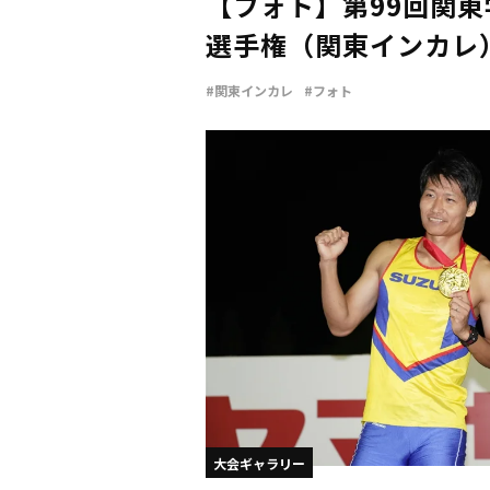
【フォト】第99回関
選手権（関東インカレ
#関東インカレ
#フォト
大会ギャラリー