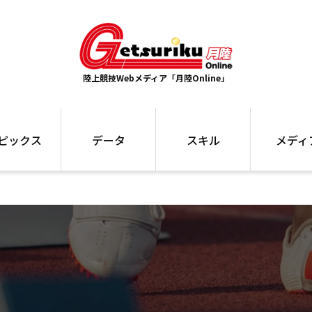
陸上競技Webメディア「月陸Online」
ピックス
データ
スキル
メディ
ズ
ランキング
トレーニング
インタビュー
ォ
最高記録
お役立ち情報
大会ギャラリ
コラム
世界大会
箱根駅伝
国内大会
写真記事
ム
駅伝データ
ント
選手名鑑
スケジュール
関連リンク