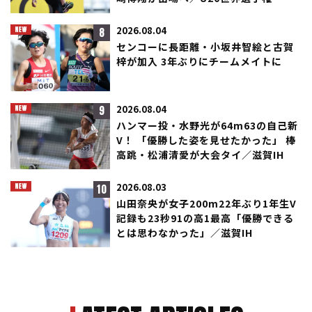
8
2026.08.04
センコーに長距離・小坂井智絵と古賀
梓が加入 3年ぶりにチームメイトに
9
2026.08.04
ハンマー投・水野光が64m63の自己新
V！ 「優勝した姿を見せたかった」 棒
高跳・松浦清愛が大会タイ／滋賀IH
10
2026.08.03
山田奈央が女子200m22年ぶり1年生V
記録も23秒91の高1最高「優勝できる
とは思わなかった」／滋賀IH