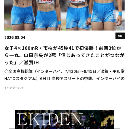
高校
2026.08.04
女子4×100mR・市柏が45秒41で初優勝！前回3位か
ら一丸、山田奈央が2冠「信じあってきたことがつなが
った」／滋賀IH
◇全国高校総体（インターハイ、7月30日～8月5日／滋賀・平和堂
HATOスタジアム）6日目 高校アスリートの祭典、インターハイの
6日目が行われ、女子4×100mリレーは市柏（千葉）が45秒41で
#インターハイ
初優勝を飾った。 タイムレ […]