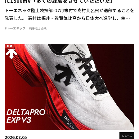
IC1500mV「多くの経験をさせていただいた」
トーエネック陸上競技部は7月末付で髙村比呂飛が退部することを
発表した。 高村は福井・敦賀気比高から日体大へ進学し、主に中
距離で活躍。1500mで2年時に3分42秒76をマークすると、3、4年
#トーエネック
#髙村比呂飛
時には関東インカレ1500mで […]
シューズ
2026.08.05