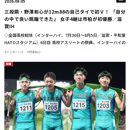
2026.08.05
三段跳・野澤和心が12m88の自己タイで初Ｖ！ 「自分
の中で良い跳躍できた」 女子4継は市柏が初優勝／滋
賀IH
◇全国高校総体（インターハイ、7月30日～8月5日／滋賀・平和堂
HATOスタジアム）6日目 高校アスリートの祭典、インターハイの
6日目が行われ、女子三段跳では野澤和心（甲府南2山梨）が
#インターハイ
#野澤和心
12m88（＋1.2）で優勝を飾った […]