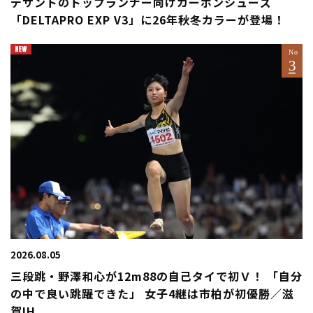
デサントのトップランナー向けカーボンシューズ
「DELTAPRO EXP V3」に26年秋冬カラーが登場！
2026.08.05
三段跳・野澤和心が12m88の自己タイで初Ｖ！ 「自分
の中で良い跳躍できた」 女子4継は市柏が初優勝／滋
賀IH