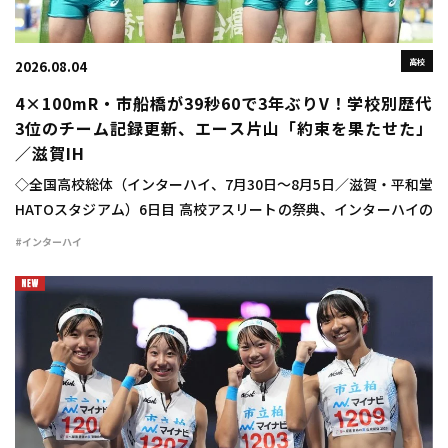
高校
2026.08.04
4×100mR・市船橋が39秒60で3年ぶりV！学校別歴代
3位のチーム記録更新、エース片山「約束を果たせた」
／滋賀IH
◇全国高校総体（インターハイ、7月30日～8月5日／滋賀・平和堂
HATOスタジアム）6日目 高校アスリートの祭典、インターハイの
6日目が行われ、男子4×100mリレーは市船橋（千葉）が高校歴代
#インターハイ
5位、学校別高校歴代3位のチ […]