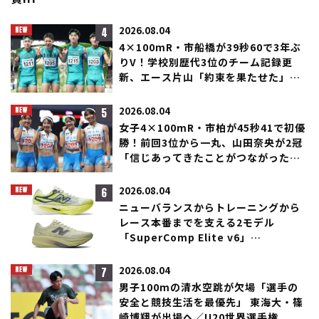
4
2026.08.04
4×100mR・市船橋が39秒60で3年ぶ
りV！学校別歴代3位のチーム記録更
新、エース片山「約束を果たせた」／
滋賀IH
5
2026.08.04
女子4×100mR・市柏が45秒41で初優
勝！前回3位から一丸、山田奈央が2冠
「信じあってきたことがつながった」
／滋賀IH
6
2026.08.04
ニューバランスからトレーニングから
レース本番までを支える2モデル
「SuperComp Elite v6」
「SuperComp Rebel」が登場！
7
2026.08.04
男子100mの清水空跳が欠場「選手の
安全と競技生活を最優先」 東海大・篠
崎博翔が出場へ／U20世界選手権