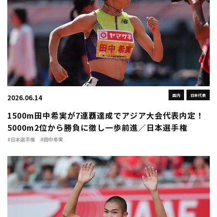
国内
日本代表
2026.06.14
1500m田中希実が7連覇達成でアジア大会代表内定！
5000m2位から勝負に徹し一歩前進／日本選手権
#日本選手権
#田中希実