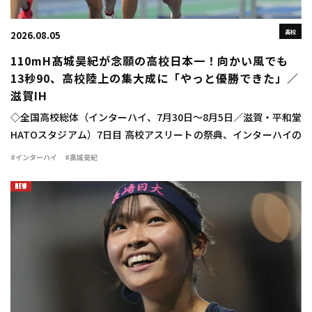
高校
2026.08.05
110mH髙城昊紀が念願の高校日本一！向かい風でも
13秒90、高校陸上の集大成に「やっと優勝できた」／
滋賀IH
◇全国高校総体（インターハイ、7月30日～8月5日／滋賀・平和堂
HATOスタジアム）7日目 高校アスリートの祭典、インターハイの
最終日に男子110mハードル決勝が行われ、髙城昊紀（宮崎西3）
#インターハイ
#髙城昊紀
が13秒90（－1.2）で念願 […]