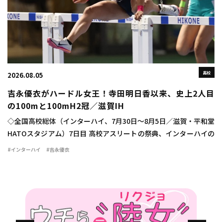
高校
2026.08.05
吉永優衣がハードル女王！寺田明日香以来、史上2人目
の100mと100mH2冠／滋賀IH
◇全国高校総体（インターハイ、7月30日～8月5日／滋賀・平和堂
HATOスタジアム）7日目 高校アスリートの祭典、インターハイの
最終日に女子100mハードル決勝が行われ、吉永優衣（長崎日大
#インターハイ
#吉永優衣
3）が13秒44（-2.1）をマ […]