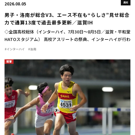
高校
2026.08.05
男子・洛南が総合V3、エース不在も“らしさ”見せ総合
力で通算13度で過去最多更新／滋賀IH
◇全国高校総体（インターハイ、7月30日～8月5日／滋賀・平和堂
HATOスタジアム） 高校アスリートの祭典、インターハイが行わ
れ、学校対抗の男子は洛南（京都）が47点を積み上げて3連覇を達
#インターハイ
#洛南
成した。通算でも史上最多を更新す […]