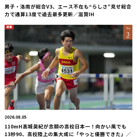
男子・洛南が総合V3、エース不在も“らしさ”見せ総合
力で通算13度で過去最多更新／滋賀IH
2026.08.05
110mH髙城昊紀が念願の高校日本一！向かい風でも
13秒90、高校陸上の集大成に「やっと優勝できた」／