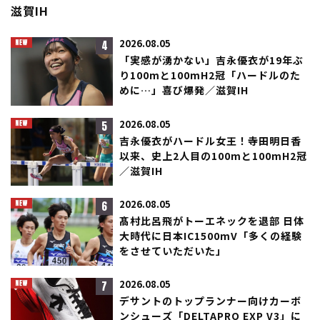
滋賀IH
4
2026.08.05
「実感が湧かない」吉永優衣が19年ぶ
り100mと100mH2冠「ハードルのた
めに…」喜び爆発／滋賀IH
5
2026.08.05
吉永優衣がハードル女王！寺田明日香
以来、史上2人目の100mと100mH2冠
／滋賀IH
6
2026.08.05
髙村比呂飛がトーエネックを退部 日体
大時代に日本IC1500mV「多くの経験
をさせていただいた」
7
2026.08.05
デサントのトップランナー向けカーボ
ンシューズ「DELTAPRO EXP V3」に