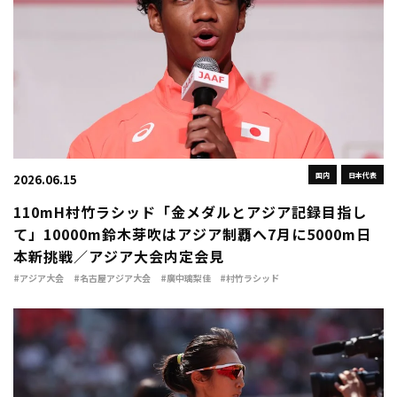
国内
日本代表
2026.06.15
110mH村竹ラシッド「金メダルとアジア記録目指し
て」10000m鈴木芽吹はアジア制覇へ7月に5000m日
本新挑戦／アジア大会内定会見
#アジア大会
#名古屋アジア大会
#廣中璃梨佳
#村竹ラシッド