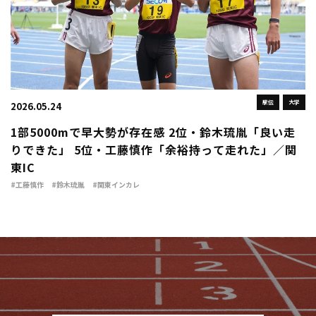
駅伝
大学
2026.05.24
1部5000mで早大勢が存在感 2位・鈴木琉胤「良い走
りできた」 5位・工藤慎作「余裕持って走れた」／関
東IC
#工藤慎作
#鈴木琉胤
#関東インカレ