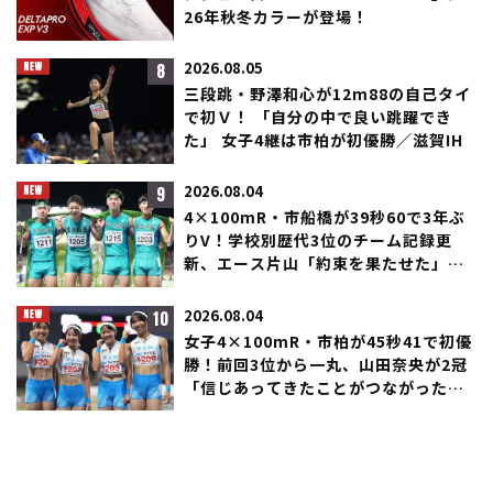
26年秋冬カラーが登場！
8
2026.08.05
三段跳・野澤和心が12m88の自己タイ
で初Ｖ！ 「自分の中で良い跳躍でき
た」 女子4継は市柏が初優勝／滋賀IH
9
2026.08.04
4×100mR・市船橋が39秒60で3年ぶ
りV！学校別歴代3位のチーム記録更
新、エース片山「約束を果たせた」／
滋賀IH
10
2026.08.04
女子4×100mR・市柏が45秒41で初優
勝！前回3位から一丸、山田奈央が2冠
「信じあってきたことがつながった」
／滋賀IH