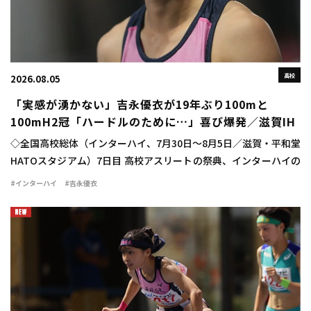
高校
2026.08.05
「実感が湧かない」吉永優衣が19年ぶり100mと
100mH2冠「ハードルのために…」喜び爆発／滋賀IH
◇全国高校総体（インターハイ、7月30日～8月5日／滋賀・平和堂
HATOスタジアム）7日目 高校アスリートの祭典、インターハイの
最終日に女子100mハードル決勝が行われ、吉永優衣（長崎日大
#インターハイ
#吉永優衣
3）が13秒44（-2.1）をマ […]