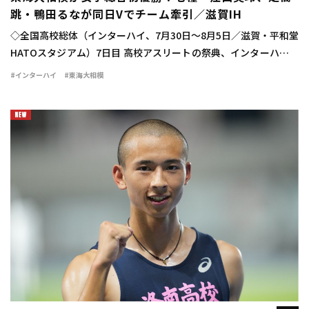
跳・鴨田るなが同日Vでチーム牽引／滋賀IH
◇全国高校総体（インターハイ、7月30日～8月5日／滋賀・平和堂
HATOスタジアム）7日目 高校アスリートの祭典、インターハイが
行われ、学校対抗の女子は東海大相模（神奈川）が33点を獲得し
#インターハイ
#東海大相模
て初優勝を飾った。 広告の下にコ […]