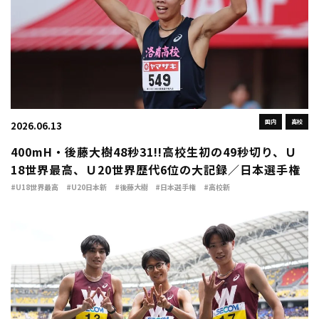
国内
高校
2026.06.13
400mH・後藤大樹48秒31!!高校生初の49秒切り、Ｕ
18世界最高、Ｕ20世界歴代6位の大記録／日本選手権
#U18世界最高
#U20日本新
#後藤大樹
#日本選手権
#高校新