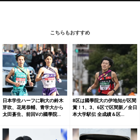
こちらもおすすめ
日本学生ハーフに駒大の鈴木
8区は國學院大の伊地知が区間
芽吹、花尾恭輔、青学大から
賞！1、3、6区で区間新／全日
太田蒼生、前回Vの國學院
本大学駅伝 全成績＆区...
大・...