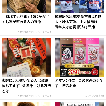
「SNSでも話題」60代から宝
箱根駅伝出場校 新主将は!?駒
くじ運が変わる人の特徴
大・鈴木芽吹、中大は湯浅、
青学大は志貴 順大は三浦...
PR(合同会社デジタルファーム )
玄関に〇〇置いてる人は金運
アマゾン1位「このお茶ガチで
落ちてます…金運を上げる方法
す」噂のお茶
とは
PR(合同会社デジタルファーム )
PR(ハーブ健康本舗)