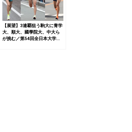
【展望】3連覇狙う駒大に青学
大、順大、國學院大、中大ら
が挑む／第54回全日本大学...