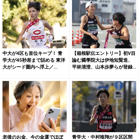
中大が4区も首位キープ！ 青
【箱根駅伝エントリー】初V目
学大が45秒差まで詰める 東洋
論む國學院大は伊地知賢造、
大がシード圏内へ浮上／...
平林清澄、山本歩夢らが登録...
老後のお金、今の金運でほぼ
青学大・中村唯翔が９区区間