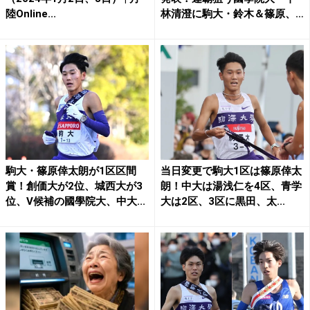
陸Online...
林清澄に駒大・鈴木＆篠原、
中...
駒大・篠原倖太朗が1区区間
当日変更で駒大1区は篠原倖太
賞！創価大が2位、城西大が3
朗！中大は湯浅仁を4区、青学
位、V候補の國學院大、中大...
大は2区、3区に黒田、太...