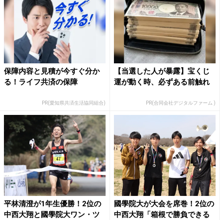
保障内容と見積が今すぐ分か
【当選した人が暴露】宝くじ
る！ライフ共済の保障
運が動く時、必ずある前触れ
PR(愛知県共済生活協同組合)
PR(合同会社デジタルファーム )
平林清澄が1年生優勝！2位の
國學院大が大会を席巻！2位の
中西大翔と國學院大ワン・ツ
中西大翔「箱根で勝負できる