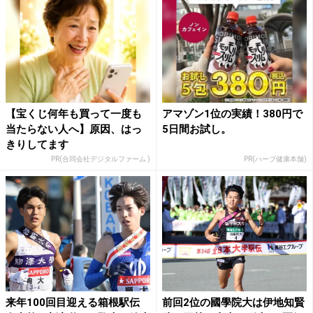
【宝くじ何年も買って一度も
アマゾン1位の実績！380円で
当たらない人へ】原因、はっ
5日間お試し。
きりしてます
PR(合同会社デジタルファーム )
PR(ハーブ健康本舗)
来年100回目迎える箱根駅伝
前回2位の國學院大は伊地知賢