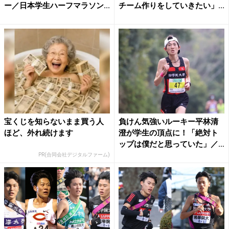
ー／日本学生ハーフマラソン...
チーム作りをしていきたい」...
宝くじを知らないまま買う人
負けん気強いルーキー平林清
ほど、外れ続けます
澄が学生の頂点に！「絶対ト
ップは僕だと思っていた」／
日...
PR(合同会社デジタルファーム)