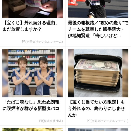
【宝くじ】外れ続ける理由、
最後の箱根路／“攻めの走り”で
まだ放置しますか？
チームを鼓舞した國學院大・
伊地知賢造 「悔しいけど...
PR(合同会社デジタルファーム)
「たばこ税なし」思わぬ朗報
【宝くじ当てたい方限定】も
に喫煙者が群がる新型タバコ
う外れるの、終わりにしませ
んか
PR(株式会社HAL)
PR(合同会社デジタルファーム )