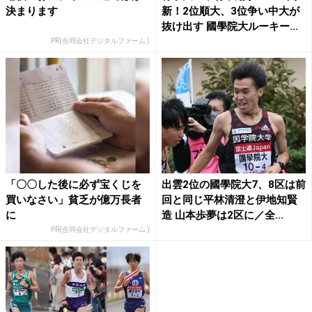
決まります
新！2位順大、3位争い中大が
抜け出す 國學院大ルーキー...
PR(合同会社デジタルファーム )
「〇〇した後に必ず宝くじを
出雲2位の國學院大7、8区は前
買いなさい」貧乏が億万長者
回と同じ平林清澄と伊地知賢
に
造 山本歩夢は2区に／全...
PR(合同会社デジタルファーム )