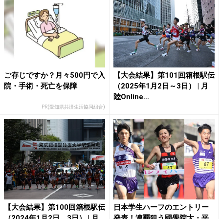
ご存じですか？月々500円で入
【大会結果】第101回箱根駅伝
院・手術・死亡を保障
（2025年1月2日～3日） | 月
陸Online...
PR(愛知県共済生活協同組合)
【大会結果】第100回箱根駅伝
日本学生ハーフのエントリー
（2024年1月2日、3日） | 月
発表！連覇狙う國學院大・平