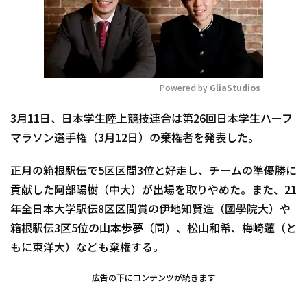
Powered by 
GliaStudios
Mute
3月11日、日本学生陸上競技連合は第26回日本学生ハーフ
マラソン選手権（3月12日）の棄権者を発表した。
正月の箱根駅伝で5区区間3位と好走し、チームの準優勝に
貢献した阿部陽樹（中大）が出場を取りやめた。また、21
年全日本大学駅伝8区区間賞の伊地知賢造（國學院大）や
箱根駅伝3区5位の山本歩夢（同）、松山和希、梅崎蓮（と
もに東洋大）なども棄権する。
広告の下にコンテンツが続きます