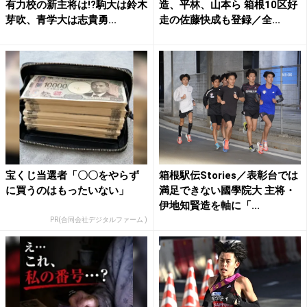
有力校の新主将は!?駒大は鈴木
造、平林、山本ら 箱根10区好
芽吹、青学大は志貴勇...
走の佐藤快成も登録／全...
宝くじ当選者「〇〇をやらず
箱根駅伝Stories／表彰台では
に買うのはもったいない」
満足できない國學院大 主将・
伊地知賢造を軸に「...
PR(合同会社デジタルファーム )