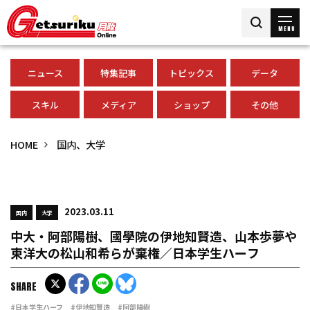
MENU
ニュース
特集記事
トピックス
データ
スキル
メディア
ショップ
その他
HOME
国内、大学
2023.03.11
国内
大学
中大・阿部陽樹、國學院の伊地知賢造、山本歩夢や
東洋大の松山和希らが棄権／日本学生ハーフ
SHARE
#日本学生ハーフ
#伊地知賢造
#阿部陽樹