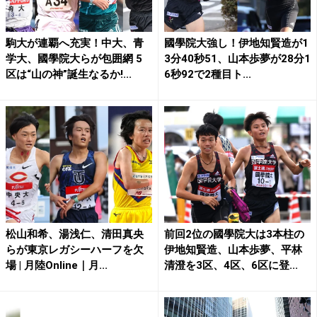
駒大が連覇へ充実！中大、青
國學院大強し！伊地知賢造が1
学大、國學院大らが包囲網 5
3分40秒51、山本歩夢が28分1
区は“山の神”誕生なるか!...
6秒92で2種目ト...
松山和希、湯浅仁、清田真央
前回2位の國學院大は3本柱の
らが東京レガシーハーフを欠
伊地知賢造、山本歩夢、平林
場 | 月陸Online｜月...
清澄を3区、4区、6区に登...