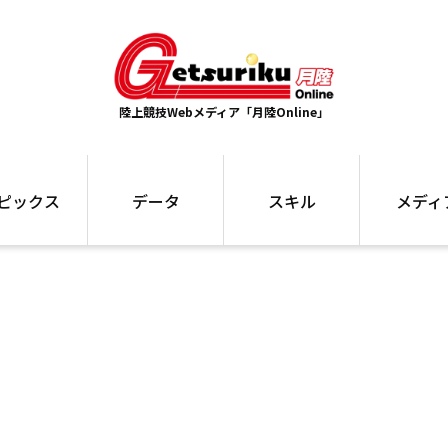
陸上競技Webメディア「月陸Online」
ピックス
データ
スキル
メディ
ズ
ランキング
トレーニング
インタビュー
ォ
最高記録
お役立ち情報
大会ギャラリ
コラム
世界大会
箱根駅伝
国内大会
写真記事
ム
駅伝データ
ント
選手名鑑
スケジュール
関連リンク