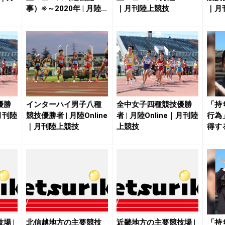
事）※～2020年 | 月陸O
｜月刊陸上競技
｜月
nl...
優勝
インターハイ男子八種
全中女子四種競技優勝
「持
｜月刊陸
競技優勝者 | 月陸Online
者 | 月陸Online｜月刊陸
行為
｜月刊陸上競技
上競技
得す
場 |
北信越地方の主要競技
近畿地方の主要競技場 |
「持