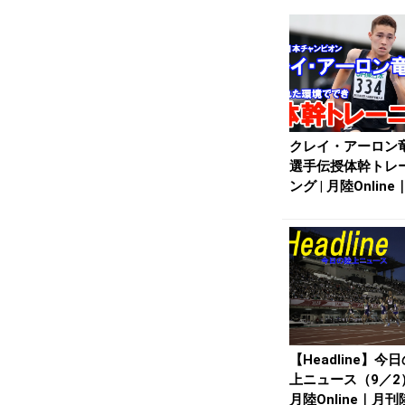
クレイ・アーロン
選手伝授体幹トレ
ング | 月陸Onlin
陸上競技
【Headline】今
上ニュース（9／2）
月陸Online｜月刊陸