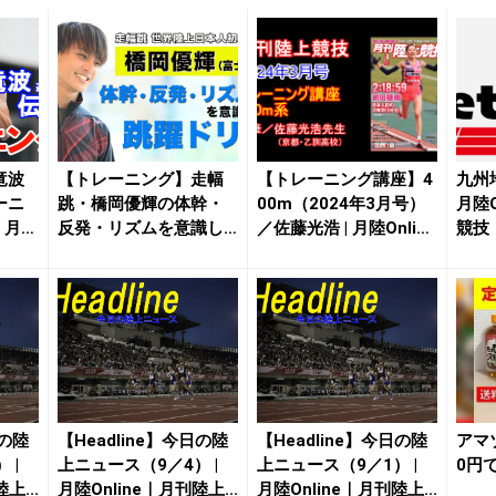
竜波
【トレーニング】走幅
【トレーニング講座】4
九州
ーニ
跳・橋岡優輝の体幹・
00m（2024年3月号）
月陸O
e｜月刊
反発・リズムを意識し
／佐藤光浩 | 月陸Onlin
競技
た跳躍ドリル | 月...
e...
日の陸
【Headline】今日の陸
【Headline】今日の陸
アマ
 |
上ニュース（9／4） |
上ニュース（9／1） |
0円
上...
月陸Online｜月刊陸上...
月陸Online｜月刊陸上...