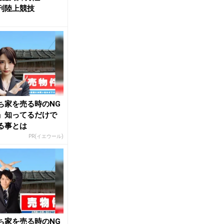
刊陸上競技
ち家を売る時のNG
」知ってるだけで
る事とは
PR(イエウール)
ち家を売る時のNG