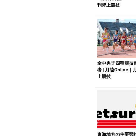
刊陸上競技
全中男子四種競技
者 | 月陸Online
上競技
東海地方の主要競技