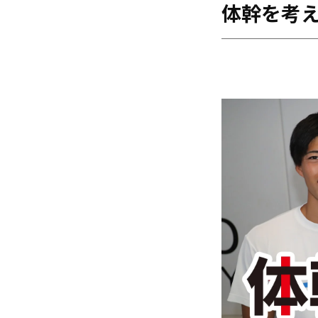
体幹を考
海外
五輪
好記録
大会結果