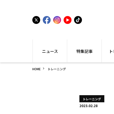
ニュース
特集記事
ト
国内
世界陸上
シュー
HOME
トレーニング
駅伝
特集
インフ
箱根駅伝
学生長距離
編集部
大学
高校・中学
PR
高校
アラカルト
アイテ
トレーニング
中学
プレゼ
2023.02.28
世界陸上
日本代表