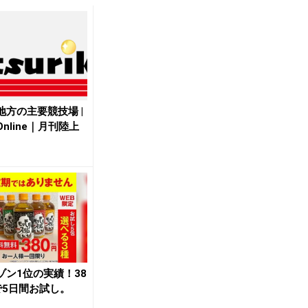
地方の主要競技場 |
nline｜月刊陸上
ゾン1位の実績！38
で5日間お試し。