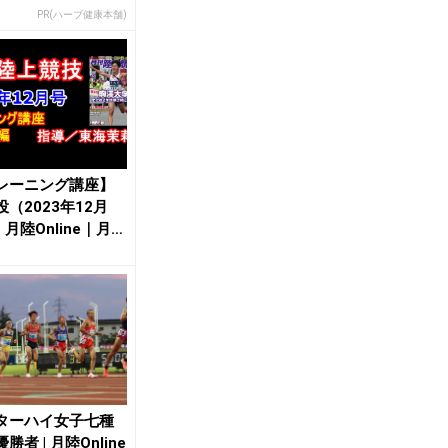
PR(ハーブ健康本舗)
レーニング講座】
（2023年12月
| 月陸Online｜月刊
.
ターハイ女子七種
勝者 | 月陸Online