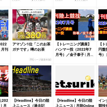
022
アマゾン1位「このお茶
【トレーニング講座】
【ト
e｜月刊
ガチです」噂のお茶
ハンマー投（2022年7
円盤投
月号）／金子泰子 | 月陸
号） 
Onlin...
陸上..
PR(ハーブ健康本舗)
202
【Headline】今日の陸
【Headline】今日の陸
イン
e｜月
上ニュース（過去記
上ニュース | 月陸Online
競技優