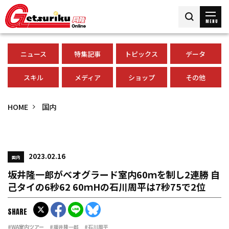
MENU
ニュース
特集記事
トピックス
データ
スキル
メディア
ショップ
その他
HOME
国内
2023.02.16
国内
坂井隆一郎がベオグラード室内60ｍを制し2連勝 自
己タイの6秒62 60ｍHの石川周平は7秒75で2位
SHARE
#WA室内ツアー
#坂井隆一郎
#石川周平