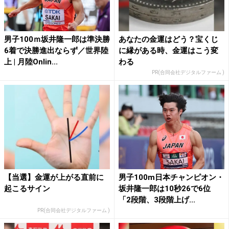
男子100ｍ坂井隆一郎は準決勝
あなたの金運はどう？宝くじ
6着で決勝進出ならず／世界陸
に縁がある時、金運はこう変
上 | 月陸Onlin...
わる
PR(合同会社デジタルファーム )
【当選】金運が上がる直前に
男子100m日本チャンピオン・
起こるサイン
坂井隆一郎は10秒26で6位
「2段階、3段階上げ...
PR(合同会社デジタルファーム )