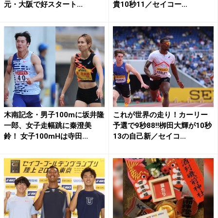
元・大阪で好スタート...
貴10秒11／セイコー...
木南記念・男子100mに坂井隆
これが世界の走り！カーリー
一郎、女子走幅跳に秦澄美
予選で9秒88!!栁田大輝が10秒
鈴！ 女子100mHは寺田...
13の自己新／セイコ...