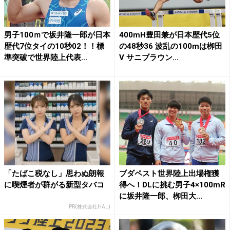
男子100ｍで坂井隆一郎が日本
400mH豊田兼が日本歴代5位
歴代7位タイの10秒02！！標
の48秒36 波乱の100mは栁田
準突破で世界陸上代表...
V サニブラウン...
「たばこ税なし」思わぬ朗報
ブダペスト世界陸上出場権獲
に喫煙者が群がる新型タバコ
得へ！DLに挑む男子4×100mR
に坂井隆一郎、栁田大...
PR(株式会社HAL)