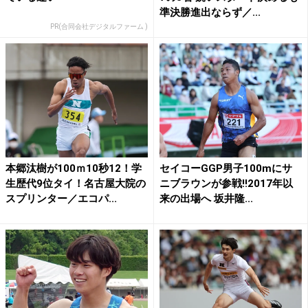
準決勝進出ならず／...
PR(合同会社デジタルファーム )
本郷汰樹が100ｍ10秒12！学
セイコーGGP男子100mにサ
生歴代9位タイ！名古屋大院の
ニブラウンが参戦!!2017年以
スプリンター／エコパ...
来の出場へ 坂井隆...