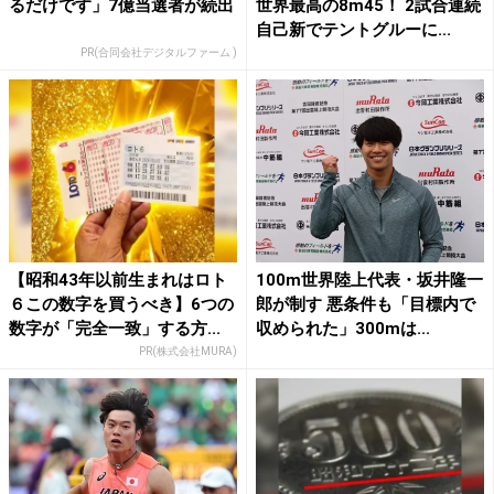
るだけです」7億当選者が続出
世界最高の8m45！ 2試合連続
自己新でテントグルーに...
PR(合同会社デジタルファーム )
【昭和43年以前生まれはロト
100m世界陸上代表・坂井隆一
６この数字を買うべき】6つの
郎が制す 悪条件も「目標内で
数字が「完全一致」する方...
収められた」300mは...
PR(株式会社MURA)