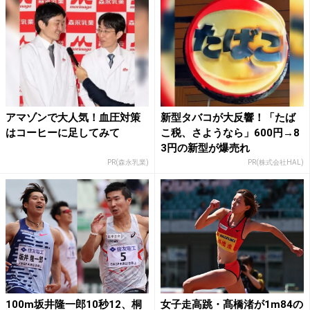
アマゾンで大人気！血圧対策
新型タバコが大反響！「たば
はコーヒーに足してみて
こ税、さようなら」600円→8
3円の新型が爆売れ
PR(森永乳業)
PR(株式会社HAL)
100m坂井隆一郎10秒12、桐
女子走高跳・髙橋渚が1m84の