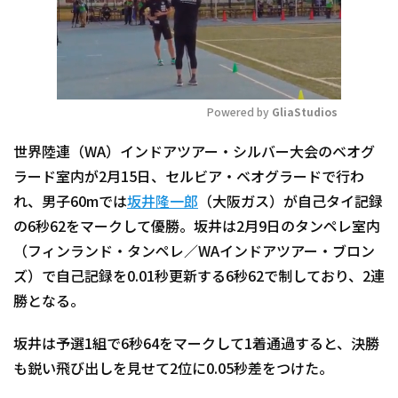
Powered by 
GliaStudios
Mute
世界陸連（WA）インドアツアー・シルバー大会のベオグ
ラード室内が2月15日、セルビア・ベオグラードで行わ
れ、男子60mでは
坂井隆一郎
（大阪ガス）が自己タイ記録
の6秒62をマークして優勝。坂井は2月9日のタンペレ室内
（フィンランド・タンペレ／WAインドアツアー・ブロン
ズ）で自己記録を0.01秒更新する6秒62で制しており、2連
勝となる。
坂井は予選1組で6秒64をマークして1着通過すると、決勝
も鋭い飛び出しを見せて2位に0.05秒差をつけた。