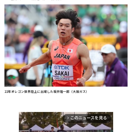
22年オレゴン世界陸上に出場した坂井隆一郎（大阪ガス）
このニュースを見る
arrow_forward_ios