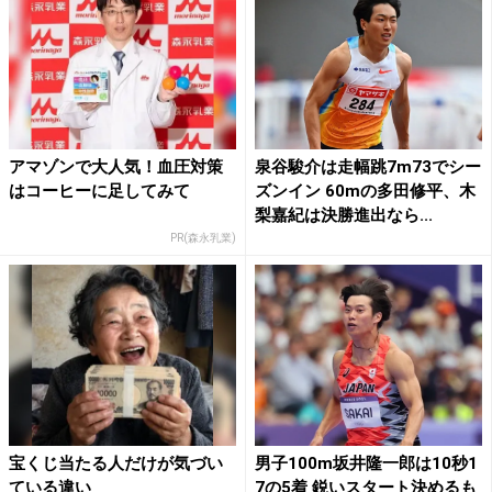
アマゾンで大人気！血圧対策
泉谷駿介は走幅跳7m73でシー
はコーヒーに足してみて
ズンイン 60mの多田修平、木
梨嘉紀は決勝進出なら...
PR(森永乳業)
宝くじ当たる人だけが気づい
男子100m坂井隆一郎は10秒1
ている違い
7の5着 鋭いスタート決めるも