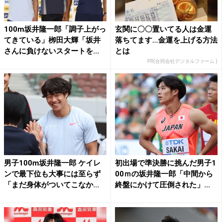
100m坂井隆一郎「調子上がっ
玄関に〇〇置いてる人は金運
てきている」栁田大輝「坂井
落ちてます…金運を上げる方法
さんに負けないスタートを...
とは
PR(合同会社デジタルファーム )
男子100m坂井隆一郎 ケイレ
初出場で準決勝に挑んだ男子1
ンで最下位も大事には至らず
00ｍの坂井隆一郎「中間から
「まだ身体がついてこなか...
終盤にかけて圧倒された」...