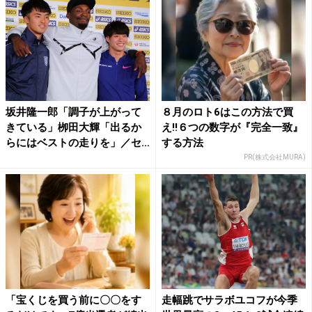
坂井隆一郎「調子が上がって
８月のロト6はこの方法で買
きている」栁田大輝「出るか
え!!６つの数字が『完全一致』
らにはベストの走りを」／セ
する方法
イ...
PR(株式会社MURA)
「宝くじを買う前に〇〇をす
走幅跳でサラボユコフが今季