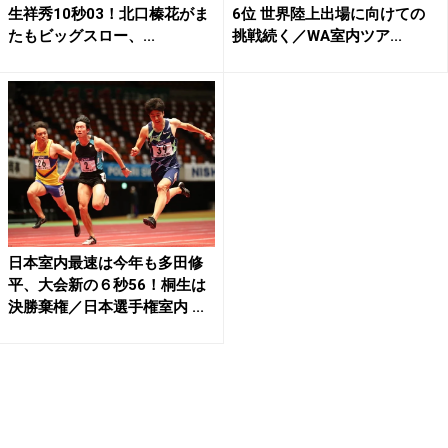
生祥秀10秒03！北口榛花がま
6位 世界陸上出場に向けての
たもビッグスロー、...
挑戦続く／WA室内ツア...
日本室内最速は今年も多田修
平、大会新の６秒56！桐生は
決勝棄権／日本選手権室内 ...