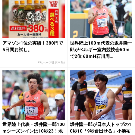
アマゾン1位の実績！380円で
世界陸上100ｍ代表の坂井隆一
5日間お試し。
郎がベルギー室内競技会60ｍ
で2位 60ｍH石川周...
PR(ハーブ健康本舗)
世界陸上代表・坂井隆一郎100
坂井隆一郎が日本人トップの1
mシーズンインは10秒23！地
0秒10「9秒台出せる」小池祐