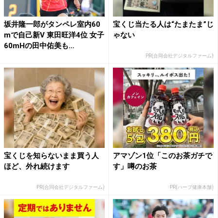
坂井隆一郎がタンペレ室内60
宝くじ当たる人は“たまたま”じ
mで自己新V 東田旺洋4位 女子
ゃない
60mHの田中佑美も...
PR(合同会社デジタルファーム)
宝くじを知らないまま買う人
アマゾン1位「このお茶ガチで
ほど、外れ続けます
す」噂のお茶
PR(合同会社デジタルファーム)
PR(ハーブ健康本舗)