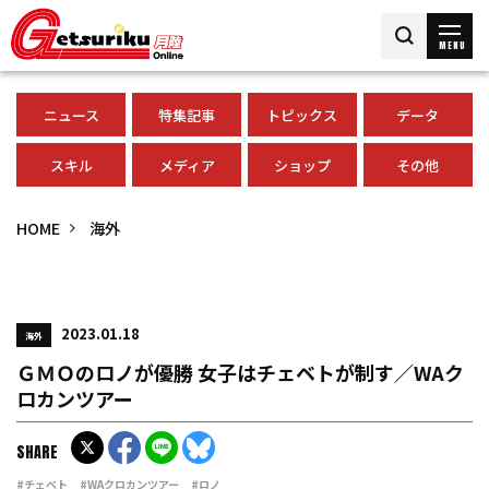
MENU
ニュース
特集記事
トピックス
データ
スキル
メディア
ショップ
その他
HOME
海外
2023.01.18
海外
ＧＭＯのロノが優勝 女子はチェベトが制す／WAク
ロカンツアー
SHARE
#チェベト
#WAクロカンツアー
#ロノ