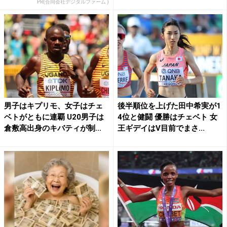
PR(合同会社デジタルファーム )
男子はキプリモ、女子はチェ
後半順位を上げた田中希実が1
ベトがともに連覇 U20男子は
4位と健闘 優勝はチェベト 女
倉敷高出身のキバティが制...
王ギデイはV目前でまさ...