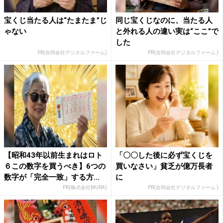
宝くじ当たる人は“たまたま”じ
同じ宝くじなのに、当たる人
ゃない
と外れる人の違い実は“ここ”で
した
PR(合同会社デジタルファーム)
PR(合同会社デジタルファーム )
【昭和43年以前生まれはロト
「〇〇した後に必ず宝くじを
６この数字を買うべき】6つの
買いなさい」貧乏が億万長者
数字が「完全一致」する方...
に
PR(株式会社MURA)
PR(合同会社デジタルファーム )