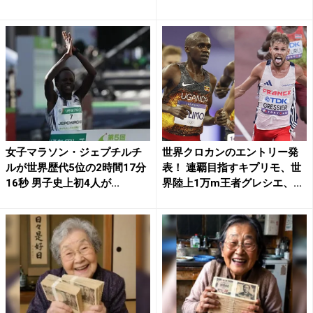
女子マラソン・ジェプチルチ
世界クロカンのエントリー発
ルが世界歴代5位の2時間17分
表！ 連覇目指すキプリモ、世
16秒 男子史上初4人が...
界陸上1万m王者グレシエ、...