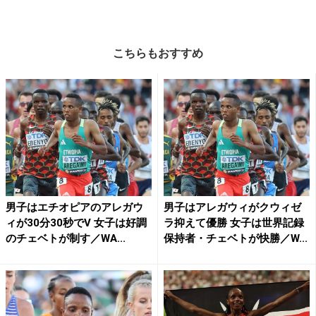
こちらもおすすめ
男子はエチオピアのアレガウ
男子はアレガウィがクウィゼ
ィが30分30秒でV 女子は好調
ラ抑えて優勝 女子は世界記録
のチェベトが制す／WA...
保持者・チェベトが快勝／W...