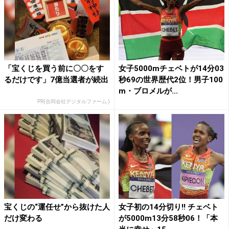
「宝くじを買う前に〇〇をす
女子5000mチェベトが14分03
るだけです」7億当選者が続出
秒69の世界歴代2位！男子100
m・ブロメルが...
PR(合同会社デジタルファーム )
宝くじの“運任せ”から抜けた人
女子初の14分切り!! チェベト
だけ変わる
が5000m13分58秒06！「本