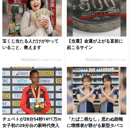
宝くじ当たる人だけがやって
【当選】金運が上がる直前に
いること、教えます
起こるサイン
PR(合同会社デジタルファーム )
PR(合同会社デジタルファーム )
チェベトが28分54秒14!!1万m
「たばこ税なし」思わぬ朗報
女子初の28分台の新時代突入
に喫煙者が群がる新型タバコ