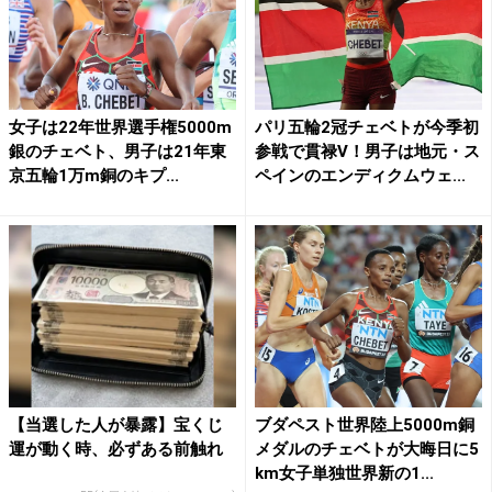
女子は22年世界選手権5000m
パリ五輪2冠チェベトが今季初
銀のチェベト、男子は21年東
参戦で貫禄V！男子は地元・ス
京五輪1万m銅のキプ...
ペインのエンディクムウェ...
【当選した人が暴露】宝くじ
ブダペスト世界陸上5000m銅
運が動く時、必ずある前触れ
メダルのチェベトが大晦日に5
km女子単独世界新の1...