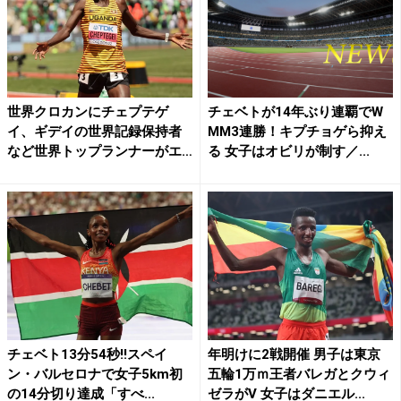
世界クロカンにチェプテゲ
チェベトが14年ぶり連覇でW
イ、ギデイの世界記録保持者
MM3連勝！キプチョゲら抑え
など世界トップランナーがエ
る 女子はオビリが制す／...
ント...
チェベト13分54秒!!スペイ
年明けに2戦開催 男子は東京
ン・バルセロナで女子5km初
五輪1万ｍ王者バレガとクウィ
の14分切り達成「すべ...
ゼラがV 女子はダニエル...