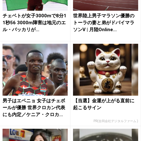
チェベトが女子3000mで8分1
世界陸上男子マラソン優勝の
1秒56 3000m障害は地元のエ
トーラの妻と弟がドバイマラ
ル・バッカリが...
ソンV | 月陸Online...
男子はエベニョ 女子はチェボ
【当選】金運が上がる直前に
ールが優勝 世界クロカン代表
起こるサイン
にも内定／ケニア・クロカ...
PR(合同会社デジタルファーム )