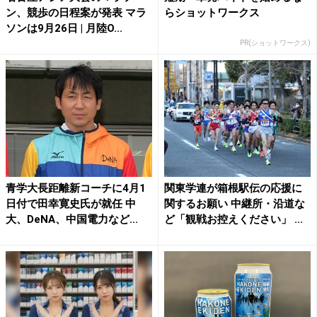
ン、競歩の日程案が発表 マラ
らショットワークス
ソンは9月26日 | 月陸O...
PR(ショットワークス)
青学大長距離新コーチに4月1
関東学連が箱根駅伝の応援に
日付で田幸寛史氏が就任 中
関するお願い 中継所・沿道な
大、DeNA、中国電力など...
ど「観戦お控えください」 ...