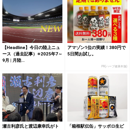
【Headline】今日の陸上ニュ
アマゾン1位の実績！380円で
ース（過去記事）※2025年7～
5日間お試し。
9月 | 月陸...
PR(ハーブ健康本舗)
瀬古利彦氏と渡辺康幸氏がト
「箱根駅伝缶」サッポロ生ビ