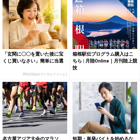
「玄関に〇〇を置いた後に宝
箱根駅伝プログラム購入はこ
くじ買いなさい」簡単に当選
ちら | 月陸Online｜月刊陸上競
技
PR(合同会社デジタルファーム )
名古屋アジア大会のマラソ
短期・単発バイトを始めるな