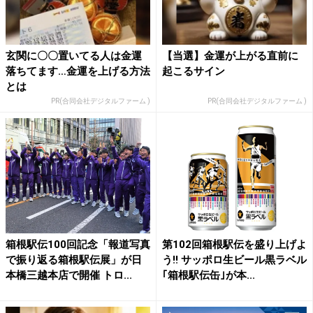
玄関に〇〇置いてる人は金運
【当選】金運が上がる直前に
落ちてます…金運を上げる方法
起こるサイン
とは
PR(合同会社デジタルファーム )
PR(合同会社デジタルファーム )
箱根駅伝100回記念「報道写真
第102回箱根駅伝を盛り上げよ
で振り返る箱根駅伝展」が日
う!! サッポロ生ビール黒ラベル
本橋三越本店で開催 トロ...
｢箱根駅伝缶｣が本...