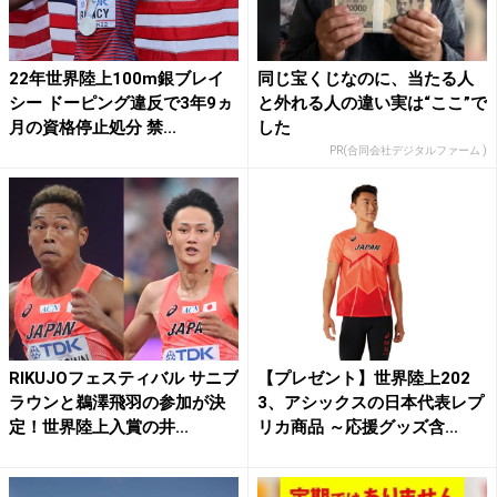
22年世界陸上100m銀ブレイ
同じ宝くじなのに、当たる人
シー ドーピング違反で3年9ヵ
と外れる人の違い実は“ここ”で
月の資格停止処分 禁...
した
PR(合同会社デジタルファーム )
RIKUJOフェスティバル サニブ
【プレゼント】世界陸上202
ラウンと鵜澤飛羽の参加が決
3、アシックスの日本代表レプ
定！世界陸上入賞の井...
リカ商品 ～応援グッズ含...