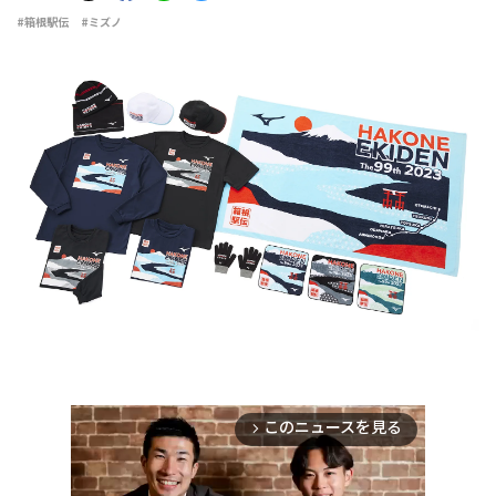
#箱根駅伝
#ミズノ
このニュースを見る
arrow_forward_ios