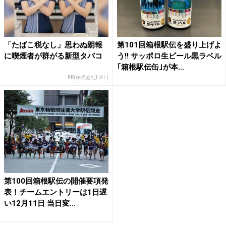
「たばこ税なし」思わぬ朗報
第101回箱根駅伝を盛り上げよ
に喫煙者が群がる新型タバコ
う!! サッポロ生ビール黒ラベル
｢箱根駅伝缶｣が本...
PR(株式会社HAL)
第100回箱根駅伝の開催要項発
表！チームエントリーは1日遅
い12月11日 当日変...