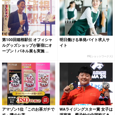
第100回箱根駅伝 オフィシャ
明日働ける単発バイト求人サ
ルグッズショップが新宿にオ
イト
ープン！パネル展も実施 ...
PR(ショットワークス)
アマゾン1位「このお茶ガチで
WAライジングスター賞 女子は
す」噂のお茶
張家楽、嚴子怡の中国投てき