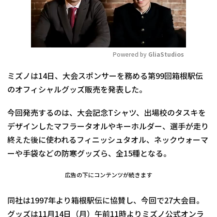
Powered by 
GliaStudios
Mute
ミズノは14日、大会スポンサーを務める第99回箱根駅伝
のオフィシャルグッズ販売を発表した。
今回発売するのは、大会記念Tシャツ、出場校のタスキを
デザインしたマフラータオルやキーホルダー、選手が走り
終えた後に使われるフィニッシュタオル、ネックウォーマ
ーや手袋などの防寒グッズら、全15種となる。
広告の下にコンテンツが続きます
同社は1997年より箱根駅伝に協賛し、今回で27大会目。
グッズは11月14日（月）午前11時よりミズノ公式オンラ