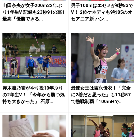
山田奈央が女子200m22年ぶ
男子100mはエセメが9秒83で
り1年生V 記録も23秒91の高1
V！ 2位ケネディも9秒85のオ
最高「優勝できる...
セアニア新 ハン...
赤木凛乃杏がやり投10年ぶり
最速女王は吉永優衣！「完全
の2年生V！ 「今年から勝つ気
に2着だと思った」も11秒57
持ち大きかった」 石原...
で熱戦制覇「100mHで...