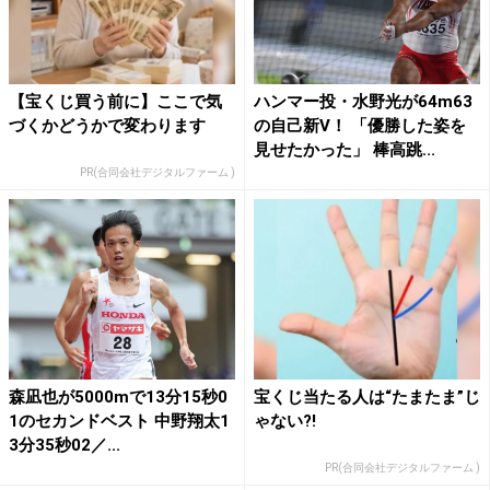
【宝くじ買う前に】ここで気
ハンマー投・水野光が64m63
づくかどうかで変わります
の自己新V！ 「優勝した姿を
見せたかった」 棒高跳...
PR(合同会社デジタルファーム )
森凪也が5000mで13分15秒0
宝くじ当たる人は“たまたま”じ
1のセカンドベスト 中野翔太1
ゃない?!
3分35秒02／...
PR(合同会社デジタルファーム )