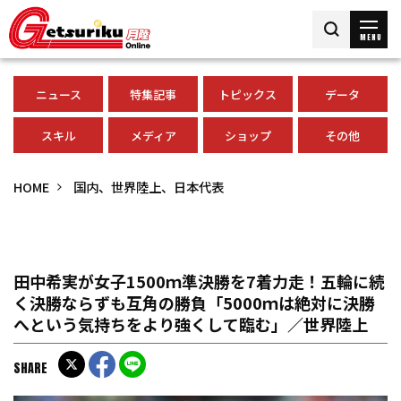
MENU
ニュース
特集記事
トピックス
データ
スキル
メディア
ショップ
その他
HOME
国内、世界陸上、日本代表
田中希実が女子1500ｍ準決勝を7着力走！五輪に続
く決勝ならずも互角の勝負「5000ｍは絶対に決勝
へという気持ちをより強くして臨む」／世界陸上
SHARE