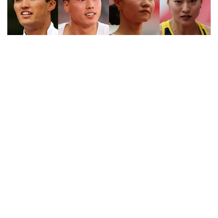
2026.08.06
全日本実業団選手権のエントリー発表！ 阿部竜希、栁
田大輝、田中佑美らが登録