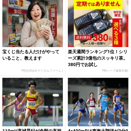
宝くじ当たる人だけがやって
楽天週間ランキング1位！シリ
いること、教えます
ーズ累計3億包のスッキリ茶。
380円でお試し
PR(合同会社デジタルファーム )
PR(ハーブ健康本舗)
110mH髙城昊紀が念願の高校
4×400mRは東海大翔洋が3分0