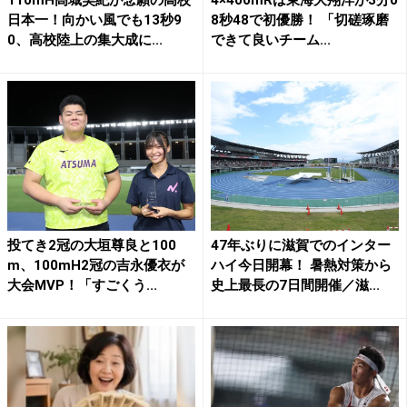
日本一！向かい風でも13秒9
8秒48で初優勝！ 「切磋琢磨
0、高校陸上の集大成に...
できて良いチーム...
投てき2冠の大垣尊良と100
47年ぶりに滋賀でのインター
m、100mH2冠の吉永優衣が
ハイ今日開幕！ 暑熱対策から
大会MVP！「すごくう...
史上最長の7日間開催／滋...