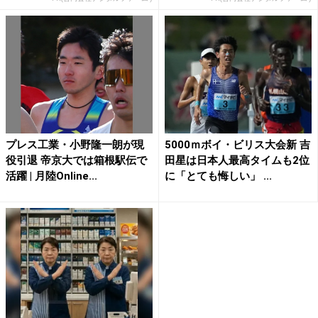
プレス工業・小野隆一朗が現
5000ｍボイ・ビリス大会新 吉
役引退 帝京大では箱根駅伝で
田星は日本人最高タイムも2位
活躍 | 月陸Online...
に「とても悔しい」 ...