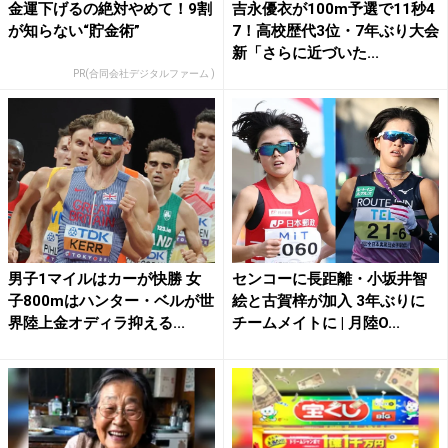
金運下げるの絶対やめて！9割
吉永優衣が100m予選で11秒4
が知らない“貯金術”
7！高校歴代3位・7年ぶり大会
新「さらに近づいた...
PR(合同会社デジタルファーム )
男子1マイルはカーが快勝 女
センコーに長距離・小坂井智
子800mはハンター・ベルが世
絵と古賀梓が加入 3年ぶりに
界陸上金オディラ抑える...
チームメイトに | 月陸O...