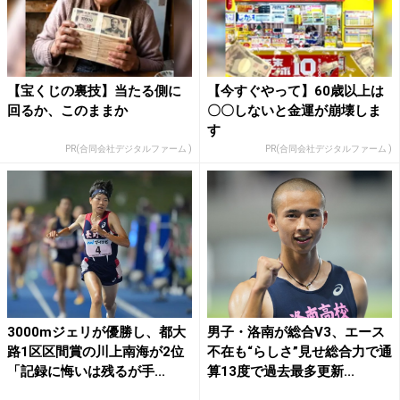
【宝くじの裏技】当たる側に
【今すぐやって】60歳以上は
回るか、このままか
〇〇しないと金運が崩壊しま
す
PR(合同会社デジタルファーム )
PR(合同会社デジタルファーム )
3000mジェリが優勝し、都大
男子・洛南が総合V3、エース
路1区区間賞の川上南海が2位
不在も“らしさ”見せ総合力で通
「記録に悔いは残るが手...
算13度で過去最多更新...