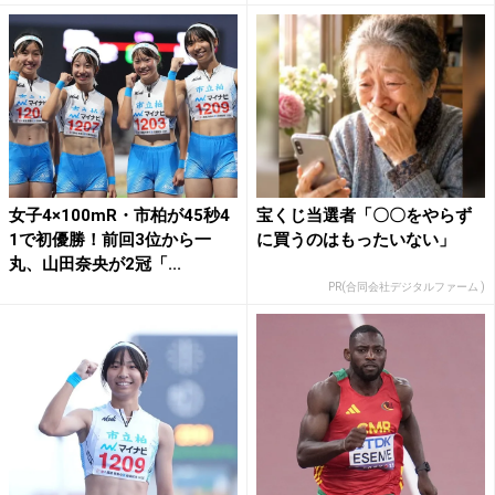
女子4×100mR・市柏が45秒4
宝くじ当選者「〇〇をやらず
1で初優勝！前回3位から一
に買うのはもったいない」
丸、山田奈央が2冠「...
PR(合同会社デジタルファーム )