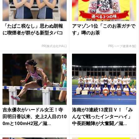
「たばこ税なし」思わぬ朗報
アマゾン1位「このお茶ガチで
に喫煙者が群がる新型タバコ
す」噂のお茶
PR(株式会社HAL)
PR(ハーブ健康本舗)
吉永優衣がハードル女王！寺
洛南が3連続13度目Ｖ！ 「み
田明日香以来、史上2人目の10
んなで戦ったインターハイ」
0mと100mH2冠／滋...
中長距離陣が大奮闘／滋...