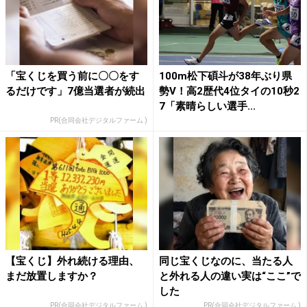
「宝くじを買う前に〇〇をす
100m松下碩斗が38年ぶり県
るだけです」7億当選者が続出
勢V！高2歴代4位タイの10秒2
7「素晴らしい選手...
PR(合同会社デジタルファーム )
【宝くじ】外れ続ける理由、
同じ宝くじなのに、当たる人
まだ放置しますか？
と外れる人の違い実は“ここ”で
した
PR(合同会社デジタルファーム )
PR(合同会社デジタルファーム )