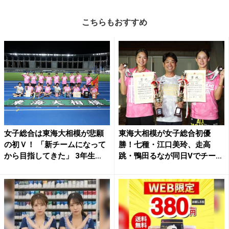
こちらもおすすめ
女子総合は東海大相模が悲願
東海大相模が女子総合初優
の初Ｖ！ 「新チームになって
勝！七種・江口美玲、走高
から目指してきた」 3年生...
跳・鴨田るなが同日Vでチーム
牽引...