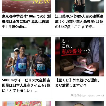
東京都中学総体100mでの計測
江口美玲が七種6人目の連覇達
機器は正常に動作 原因は確認
成！ケガ乗り越え高校歴代3位
中 | 月陸Onlin...
の5447点「ここまで持...
5000ｍボイ・ビリス大会新 吉
【宝くじ】外れ続ける理由、
田星は日本人最高タイムも2位
まだ放置しますか？
に「とても悔しい」 ...
PR(合同会社デジタルファーム)