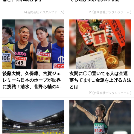
PR(合同会社デジタルファーム)
PR(合同会社デジタルファーム )
後藤大樹、久保凛、古賀ジェ
玄関に〇〇置いてる人は金運
レミーら日本のホープが世界
落ちてます…金運を上げる方法
に挑戦！清水、菅野ら軸の4
とは
継...
PR(合同会社デジタルファーム )