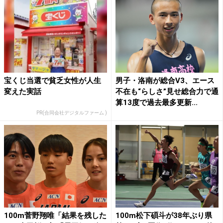
宝くじ当選で貧乏女性が人生
男子・洛南が総合V3、エース
変えた実話
不在も“らしさ”見せ総合力で通
算13度で過去最多更新...
PR(合同会社デジタルファーム )
100m菅野翔唯「結果を残した
100m松下碩斗が38年ぶり県