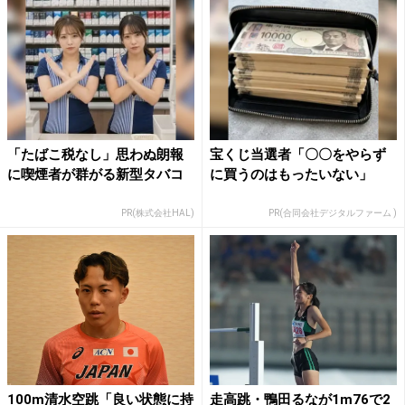
「たばこ税なし」思わぬ朗報
宝くじ当選者「〇〇をやらず
に喫煙者が群がる新型タバコ
に買うのはもったいない」
PR(株式会社HAL)
PR(合同会社デジタルファーム )
100m清水空跳「良い状態に持
走高跳・鴨田るなが1m76で2