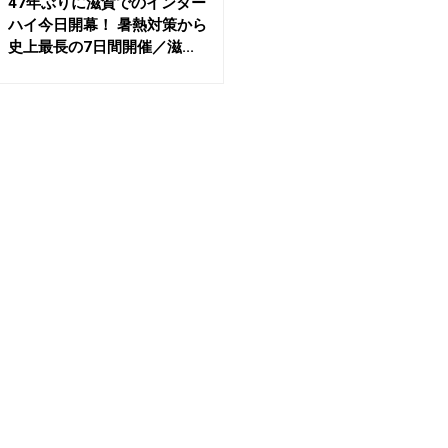
47年ぶりに滋賀でのインター
ハイ今日開幕！ 暑熱対策から
史上最長の7日間開催／滋...