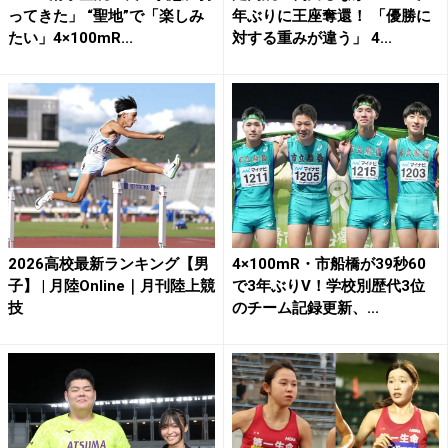
ってきた」 “聖地”で「楽しみ
年ぶりに王座奪還！ 「優勝に
たい」4×100mR...
対する重みが違う」 4...
2026高校最新ランキング【男
4×100mR・市船橋が39秒60
子】 | 月陸Online｜月刊陸上競
で3年ぶりV！学校別歴代3位
技
のチーム記録更新、...