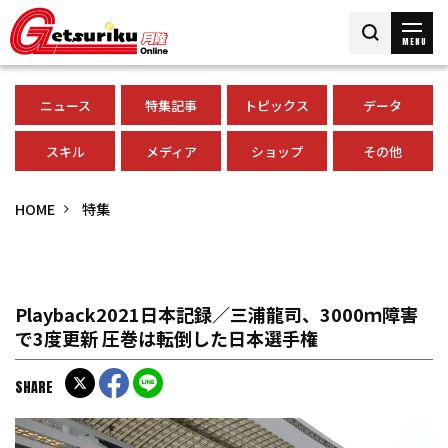
MENU
ニュース
特集記事
トピックス
データ
スキル
メディア
ショップ
その他
HOME
特集
Playback2021日本記録／三浦龍司、3000ｍ障害
で3度更新 圧巻は転倒した日本選手権
SHARE