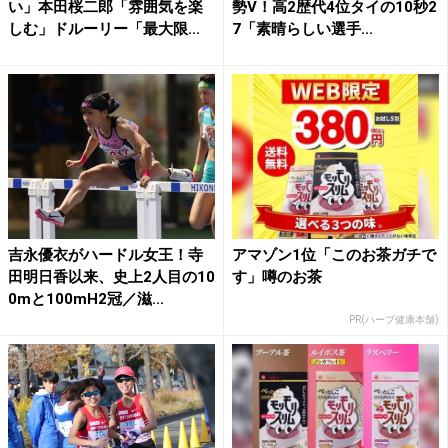
い」本田桜二郎「雰囲気を楽
勢V！高2歴代4位タイの10秒2
しむ」ドルーリー「最大限...
7「素晴らしい選手...
吉永優衣がハードル女王！寺
アマゾン1位「このお茶ガチで
田明日香以来、史上2人目の10
す」噂のお茶
0mと100mH2冠／滋...
PR(ハーブ健康本舗)