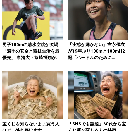
男子100mの清水空跳が欠場
「実感が湧かない」吉永優衣
「選手の安全と競技生活を最
が19年ぶり100mと100mH2
優先」 東海大・篠崎博翔が...
冠「ハードルのために...
宝くじを知らないまま買う人
「SNSでも話題」60代から宝
ほど、外れ続けます
くじ運が変わる人の特徴