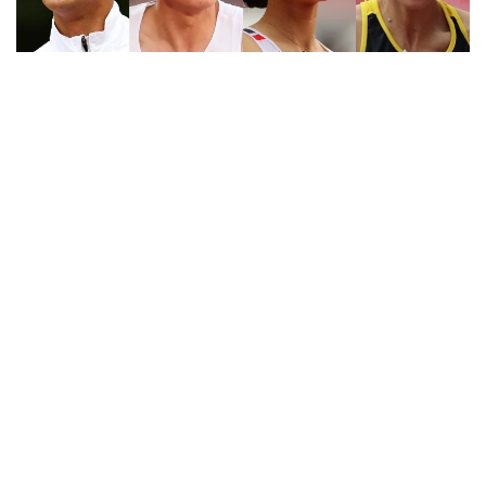
2026.08.06
全日本実業団選手権のエントリー発表！ 阿部竜希、栁
田大輝、田中佑美らが登録