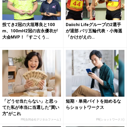
投てき2冠の大垣尊良と100
Daiichi Lifeグループの2選手
m、100mH2冠の吉永優衣が
が退部 パリ五輪代表・小海遥
大会MVP！「すごくう...
「かけがえの...
「どうせ当たらない」と思っ
短期・単発バイトを始めるな
てた私が本当に当選した“買い
らショットワークス
方”がこれ
PR(合同会社デジタルファーム )
PR(ショットワークス)