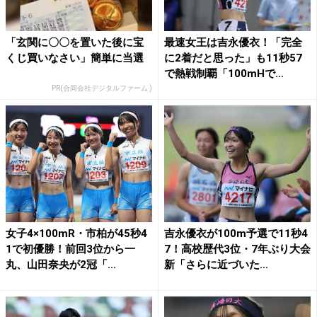
「玄関に〇〇を置いた後に宝
最速女王は吉永優衣！「完全
くじ買いなさい」簡単に当選
に2着だと思った」も11秒57
で熱戦制覇「100mHで...
PR(合同会社デジタルファーム )
女子4×100mR・市柏が45秒4
吉永優衣が100m予選で11秒4
1で初優勝！前回3位から一
7！高校歴代3位・7年ぶり大会
丸、山田奈央が2冠「...
新「さらに近づいた...