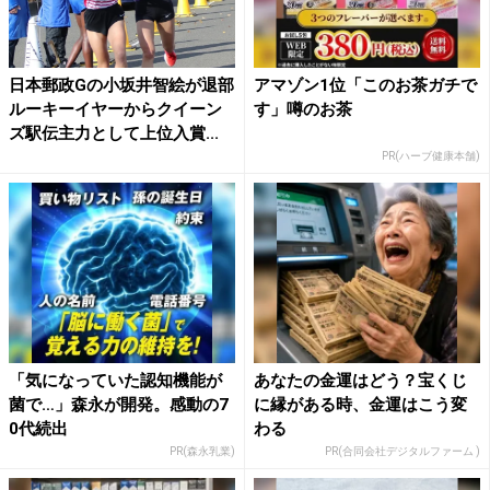
日本郵政Gの小坂井智絵が退部
アマゾン1位「このお茶ガチで
ルーキーイヤーからクイーン
す」噂のお茶
ズ駅伝主力として上位入賞...
PR(ハーブ健康本舗)
「気になっていた認知機能が
あなたの金運はどう？宝くじ
菌で…」森永が開発。感動の7
に縁がある時、金運はこう変
0代続出
わる
PR(森永乳業)
PR(合同会社デジタルファーム )