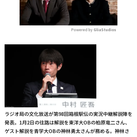
Powered by 
GliaStudios
Mute
ラジオ局の文化放送が第98回箱根駅伝の実況中継解説陣を
発表。1月2日の往路は解説を東洋大OBの柏原竜二さん、
ゲスト解説を青学大OBの神林勇太さんが務める。神林さ