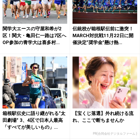
関学大エースの守屋和希が2
伝統校が箱根駅伝前に激突！
区！関大・亀田仁一路は7区へ
MARCH対抗戦11月22日に開
OP参加の青学大は喜多村...
催決定“奨学金”懸け熱...
箱根駅伝史に語り継がれる“太
【宝くじ落選】外れ続ける流
田劇場” 3、4区で日本人最高
れ、ここで断ちませんか
「すべてが美しいもの」...
PR(合同会社デジタルファーム )