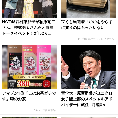
NGT48西村菜那子が柏原竜二
宝くじ当選者「〇〇をやらず
さん、神林勇太さんらと白熱
に買うのはもったいない」
トークイベント！2年ぶり...
PR(合同会社デジタルファーム )
アマゾン1位「このお茶ガチで
青学大・原晋監督がユニクロ
す」噂のお茶
女子陸上部のスペシャルアド
バイザーに就任 | 月陸On...
PR(ハーブ健康本舗)