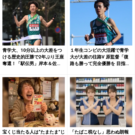
青学大、10分以上の大差をつ
１年生コンビの大活躍で青学
ける歴史的圧勝で2年ぶり王座
大が大差の往路V 原監督「復
奪還！「駅伝男」岸本＆佐...
路も勝って完全優勝を 目指...
宝くじ当たる人は“たまたま”じ
「たばこ税なし」思わぬ朗報