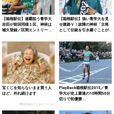
【箱根駅伝】連覇狙う青学大
【箱根駅伝】強い青学大を見
吉田が前回同様１区、神林は
せ復路Ｖ！故障の神林「主将
補欠登録／区間エントリー ...
として伝統を引き継ぐことが
で...
宝くじを知らないまま買う人
PlayBack箱根駅伝2015／青
ほど、外れ続けます
学大が史上最速の10時間50分
切りで初優勝 ...
PR(合同会社デジタルファーム)