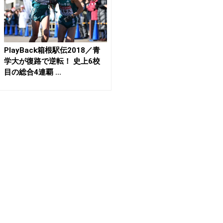
PlayBack箱根駅伝2018／青
学大が復路で逆転！ 史上6校
目の総合4連覇 ...