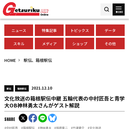
MENU
ニュース
特集記事
トピックス
データ
スキル
メディア
ショップ
その他
HOME
駅伝、箱根駅伝
2021.12.10
駅伝
箱根駅伝
文化放送の箱根駅伝中継 五輪代表の中村匠吾と青学
大OB神林勇太さんがゲスト解説
SHARE
#中村匠吾
#箱根駅伝
#神林勇太
#柏原竜二
#竹澤健介
#文化放送