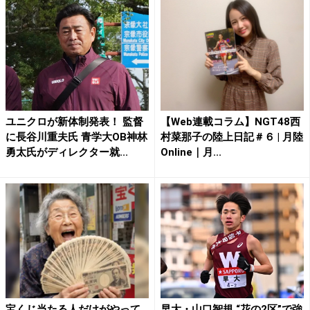
ユニクロが新体制発表！ 監督
【Web連載コラム】NGT48西
に長谷川重夫氏 青学大OB神林
村菜那子の陸上日記＃６ | 月陸
勇太氏がディレクター就...
Online｜月...
宝くじ当たる人だけがやって
早大・山口智規 “花の2区”で強