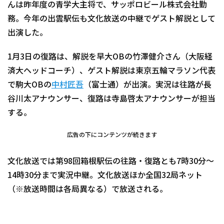
んは昨年度の青学大主将で、サッポロビール株式会社勤
務。今年の出雲駅伝も文化放送の中継でゲスト解説として
出演した。
1月3日の復路は、解説を早大OBの竹澤健介さん（大阪経
済大ヘッドコーチ）、ゲスト解説は東京五輪マラソン代表
で駒大OBの
中村匠吾
（富士通）が出演。実況は往路が長
谷川太アナウンサー、復路は寺島啓太アナウンサーが担当
する。
広告の下にコンテンツが続きます
文化放送では第98回箱根駅伝の往路・復路とも7時30分～
14時30分まで実況中継。文化放送ほか全国32局ネット
（※放送時間は各局異なる）で放送される。