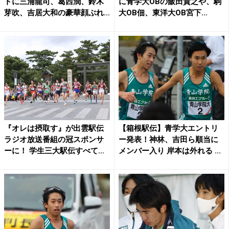
トに三浦龍司、葛西潤、鈴木
に青学大OBの飯田貴之や、駒
芽吹、吉居大和の豪華顔ぶれ...
大OB佃、東洋大OB宮下...
『オレは摂取す』が出雲駅伝
【箱根駅伝】青学大エントリ
ラジオ放送番組の冠スポンサ
ー発表！神林、吉田ら順当に
ーに！ 学生三大駅伝すべて
メンバー入り 岸本は外れる ...
を...