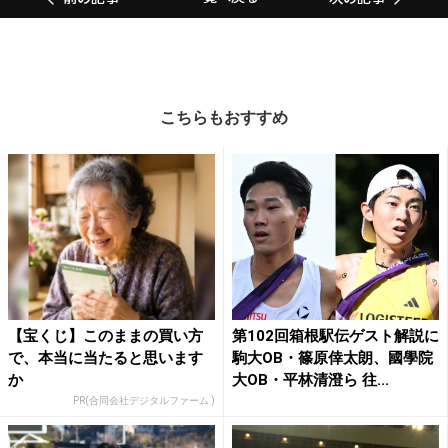
こちらもおすすめ
【宝くじ】このままの買い方
第102回箱根駅伝ゲスト解説に
で、本当に当たると思います
駒大OB・篠原倖太朗、國學院
か
大OB・平林清澄ら 往...
PR(合同会社デジタルファーム )