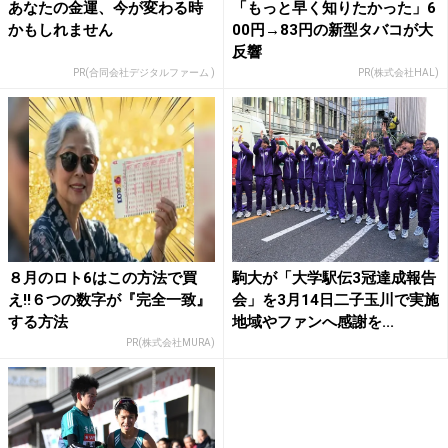
あなたの金運、今が変わる時
「もっと早く知りたかった」6
かもしれません
00円→83円の新型タバコが大
反響
PR(合同会社デジタルファーム )
PR(株式会社HAL)
８月のロト6はこの方法で買
駒大が「大学駅伝3冠達成報告
え!!６つの数字が『完全一致』
会」を3月14日二子玉川で実施
する方法
地域やファンへ感謝を...
PR(株式会社MURA)