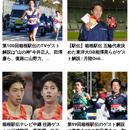
第100回箱根駅伝のTVゲスト
【駅伝】箱根駅伝 五輪代表決
解説は“山の神”今井正人、田澤
めた東洋大OB相澤晃らがゲス
廉ら、復路に山野力、...
ト解説 | 月陸Onli...
箱根駅伝テレビ中継 往路ゲス
第99回箱根駅伝のゲスト解説