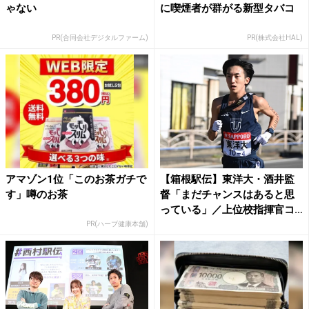
ゃない
に喫煙者が群がる新型タバコ
PR(合同会社デジタルファーム)
PR(株式会社HAL)
アマゾン1位「このお茶ガチで
【箱根駅伝】東洋大・酒井監
す」噂のお茶
督「まだチャンスはあると思
っている」／上位校指揮官コ
メ...
PR(ハーブ健康本舗)