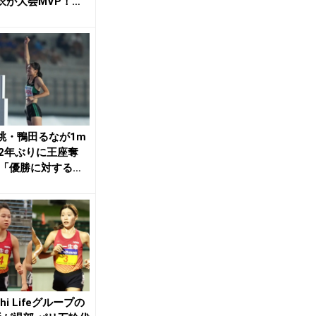
衣が大会MVP！
くう...
跳・鴨田るなが1m
で2年ぶりに王座奪
 「優勝に対する重
う」 4...
ichi Lifeグループの