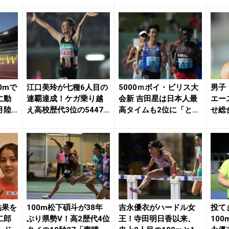
大・篠崎博翔が...
ドルのために...
清水、
0mで
江口美玲が七種6人目の
5000ｍボイ・ビリス大
男子
に動
連覇達成！ケガ乗り越
会新 吉田星は日本人最
エー
月陸O
え高校歴代3位の5447
高タイムも2位に「とて
せ総
点「ここまで持...
も悔しい」 ...
過去最
結果を
100m松下碩斗が38年
吉永優衣がハードル女
投て
二郎
ぶり県勢V！高2歴代4位
王！寺田明日香以来、
100