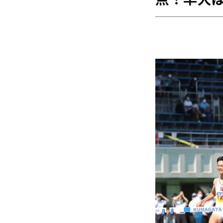
点！早大は
海外
五輪
好記録
大会結果