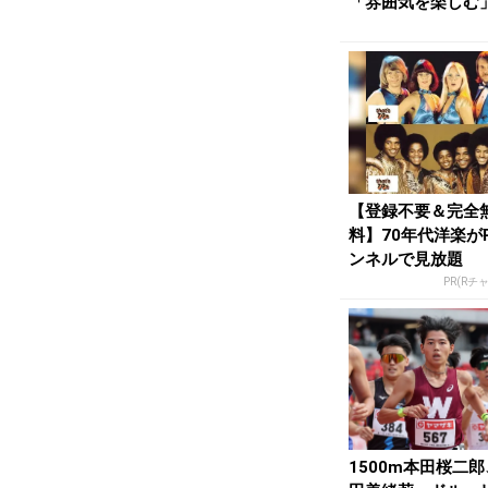
「雰囲気を楽しむ
ルーリー「最大限..
【登録不要＆完全
料】70年代洋楽が
ンネルで見放題
PR(Rチ
1500m本田桜二