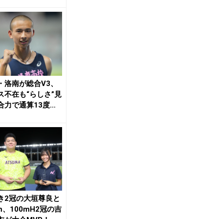
菅野ら軸の4継...
・洛南が総合V3、
ス不在も“らしさ”見
合力で通算13度で
多更新...
き2冠の大垣尊良と
m、100mH2冠の吉