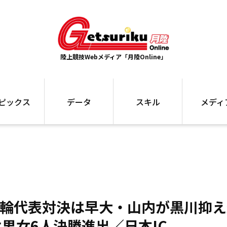
陸上競技Webメディア「月陸Online」
ピックス
データ
スキル
メディ
ズ
ランキング
トレーニング
インタビュー
ォ
最高記録
お役立ち情報
大会ギャラリ
コラム
世界大会
箱根駅伝
国内大会
写真記事
ム
駅伝データ
ント
選手名鑑
五輪代表対決は早大・山内が黒川抑
スケジュール
関連リンク