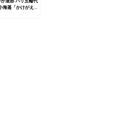
手が退部 パリ五輪代
小海遥「かけがえ