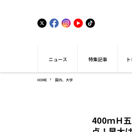
ニュース
特集記事
ト
国内
世界陸上
シュー
HOME
国内、大学
駅伝
特集
インフ
箱根駅伝
学生長距離
編集部
大学
高校・中学
PR
高校
アラカルト
アイテ
中学
プレゼ
400ｍＨ
世界陸上
日本代表