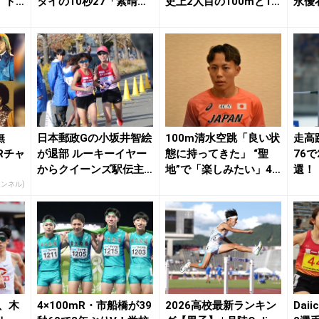
」ド
タイの10秒27「素晴ら
史上2人目の100mと10
永優
.
しい選手...
0mH2冠／滋...
「すご
無
日本郵政Gの小坂井智絵
100m清水空跳「良い状
走高
Rチャ
が退部 ルーキーイヤー
態に持ってきた」 “聖
76
からクイーンズ駅伝主
地”で「楽しみたい」4×
還！
力として上位入賞...
100mR...
みが違
ャンネル)
郎、木
4×100mR・市船橋が39
2026高校最新ランキン
Dai