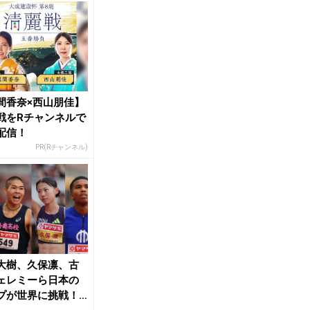
間香奈×西山朋佳】
戦をRチャンネルで
配信！
PR(Rチャンネル)
大樹、久保凛、古
ェレミーら日本の
プが世界に挑戦！