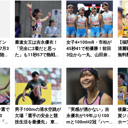
イン
最速女王は吉永優衣！
女子4×100mR・市柏が
【福
7月3
「完全に2着だと思っ
45秒41で初優勝！前回
清麗
月陸On
た」も11秒57で熱戦制
3位から一丸、山田奈央
無料
覇「100mHで...
が2冠「...
予選で
男子100mの清水空跳が
「実感が湧かない」吉
後藤
3
欠場「選手の安全と競
永優衣が19年ぶり100
賀ジ
新「さ
技生活を最優先」 東海
mと100mH2冠「ハー
ホー