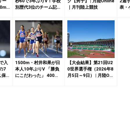
リー
秒60で3年ぶりV！学校
グ【男子】 | 月陸Online
2選
0mH
別歴代3位のチーム記録
｜月刊陸上競技
表・
更新、...
の...
mで入
1500m・村井和果が日
【大会結果】第21回U2
の7
本人10年ぶりV 「勝負
0世界選手権（2026年8
久保凛
にこだわった」 400
月5日～9日） | 月陸On
m・バログ...
l...