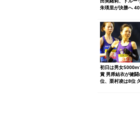
田美緒莉、ドルー
朱瑛里が決勝へ 40
ガードナは...
初日は男女5000
賞 男乕結衣が健闘
位、栗村凌は8位 
800m予...