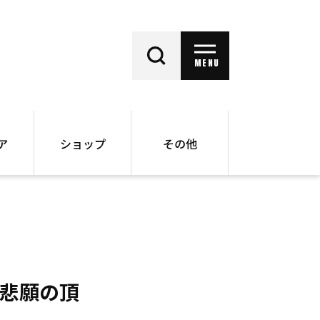
MENU
ア
ショップ
その他
動画
オンラインショップ
ー
バックナンバー
書籍
その他
え悲願の頂