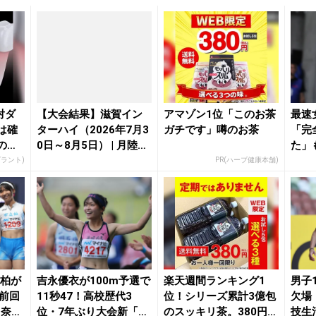
対ダ
【大会結果】滋賀イン
アマゾン1位「このお茶
最速
は確
ターハイ（2026年7月3
ガチです」噂のお茶
「完
の歯
0日～8月5日） | 月陸On
た」
.
li...
覇「1
プラント)
PR(ハーブ健康本舗)
市柏が
吉永優衣が100m予選で
楽天週間ランキング1
男子
！前回
11秒47！高校歴代3
位！シリーズ累計3億包
欠場
田奈央
位・7年ぶり大会新「さ
のスッキリ茶。380円で
技生