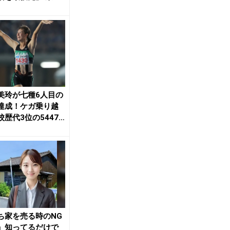
崎博翔が...
美玲が七種6人目の
達成！ケガ乗り越
校歴代3位の5447
こまで持...
ち家を売る時のNG
」知ってるだけで