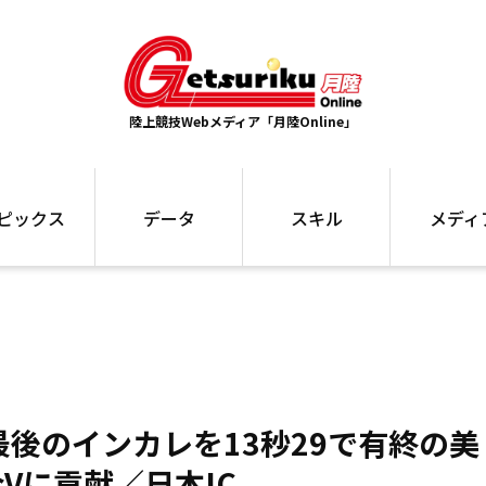
陸上競技Webメディア「月陸Online」
ピックス
データ
スキル
メディ
ズ
ランキング
トレーニング
インタビュー
ォ
最高記録
お役立ち情報
大会ギャラリ
コラム
世界大会
箱根駅伝
国内大会
写真記事
ム
駅伝データ
ント
選手名鑑
最後のインカレを13秒29で有終の美
スケジュール
関連リンク