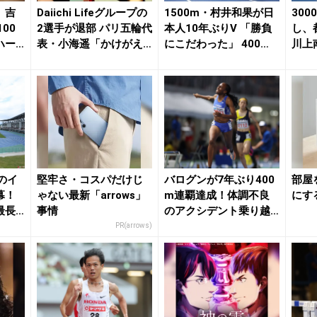
」吉
Daiichi Lifeグループの
1500m・村井和果が日
30
00
2選手が退部 パリ五輪代
本人10年ぶりV 「勝負
し、
ハー
表・小海遥「かけがえ
にこだわった」 400
川上
の...
m・バログ...
悔いは
のイ
堅牢さ・コスパだけじ
バログンが7年ぶり400
部屋
幕！
ゃない最新「arrows」
m連覇達成！体調不良
にす
最長
事情
のアクシデント乗り越
え「目標の一つを...
PR(arrows)