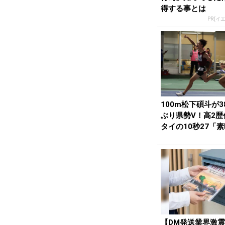
得する事とは
PR(イ
100m松下碩斗が3
ぶり県勢V！高2歴
タイの10秒27「
しい選手...
【DM発送業界激