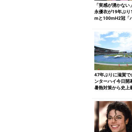
「実感が湧かない
永優衣が19年ぶり1
mと100mH2冠「
ドルのために...
47年ぶりに滋賀で
ンターハイ今日開
暑熱対策から史上
の7日間開催／滋...