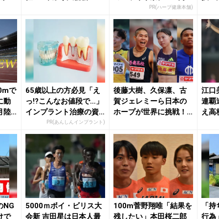
らに近づいた...
お試し
大・篠
PR(ハーブ健康本舗)
0mで
65歳以上の方必見「え
後藤大樹、久保凛、古
江口
に動
っ!?こんなお値段で…」
賀ジェレミーら日本の
連覇
月陸O
インプラント治療の資
ホープが世界に挑戦！
え高
料請求はこちら...
清水、菅野ら軸の4継...
点「こ
PR(あんしんインプラント)
のNG
5000ｍボイ・ビリス大
100m菅野翔唯「結果を
「持
けで
会新 吉田星は日本人最
残したい」本田桜二郎
行為