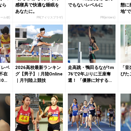
なら
感寝具で快適な睡眠を
でもないレベルに
態に
あなたに。
地”
100m
メール便)
PR(アイリスプラザ)
PR(arrows)
イレベ
2026高校最新ランキン
走高跳・鴨田るなが1m
「音
不在
グ【男子】 | 月陸Online
76で2年ぶりに王座奪
びた
10m
｜月刊陸上競技
還！ 「優勝に対する重
みが違う」 4...