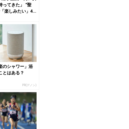
持ってきた」 “聖
で「楽しみたい」4×
R...
楽のシャワー」浴
ことはある？
PR(デノン)