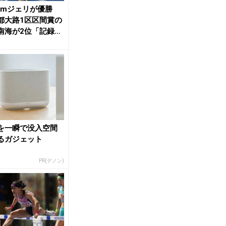
00mジェリが優勝
都大路1区区間賞の
南海が2位「記録に
残るが手...
を一瞬で没入空間
るガジェット
PR(デノン)