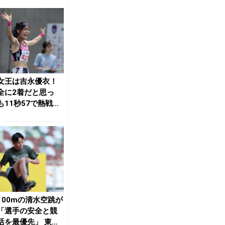
女王は吉永優衣！
全に2着だと思っ
も11秒57で熱戦制
00mHで...
100mの清水空跳が
「選手の安全と競
活を最優先」 東海