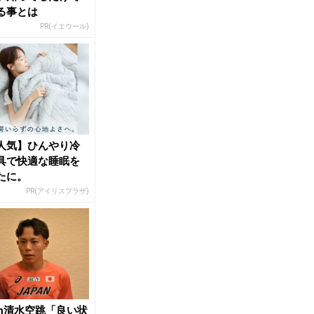
る事とは
PR(イエウール)
人気】ひんやり冷
具で快適な睡眠を
たに。
PR(アイリスプラザ)
0m清水空跳「良い状