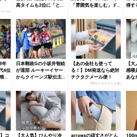
高タイムも2位に「とて
「雰囲気を楽しむ」ド
得す
も悔しい」 ...
ルーリー「最大限...
エウール)
8年
日本郵政Gの小坂井智絵
【あの会社も使って
【大
代4位
が退部 ルーキーイヤー
る！】DM発送なら絶対
感寝
素晴ら
からクイーンズ駅伝主
チクタクメール便！
あな
力として上位入賞...
PR(チクタクメール便)
震】コ
【大人気】ひんやり冷
arrowsの頑丈さがとん
10