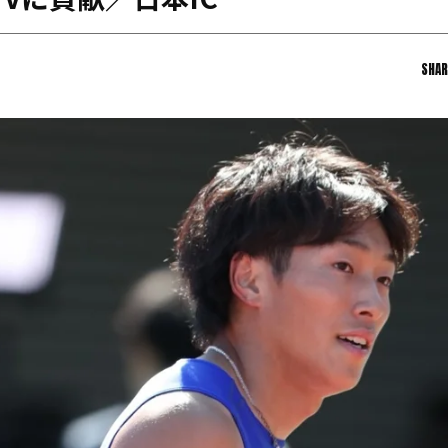
Vに貢献／日本IC
日本学連加盟大学
SHAR