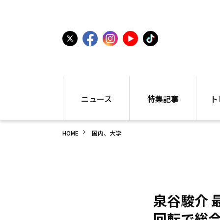
ニュース
特集記事
ト
国内
世界陸上
シュー
HOME
国内、大学
駅伝
特集
インフ
箱根駅伝
学生長距離
編集部
大学
高校・中学
PR
高校
アラカルト
アイテ
中学
プレゼ
泉谷駿介 
世界陸上
日本代表