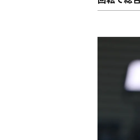
回転で総合
海外
五輪
好記録
大会結果