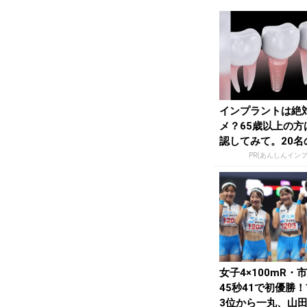
インプラントは絶
メ？65歳以上の方
認してみて。20名
科医師監修のガイ..
PR(あんしんイン
女子4×100mR・
45秒41で初優勝
3位から一丸、山