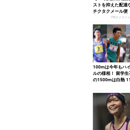
ストを抑えた配達
チクタクメール便
PR(チクタク
100mは今年もハ
ルの様相！ 留学生
の1500mは白熱 1
H・髙...