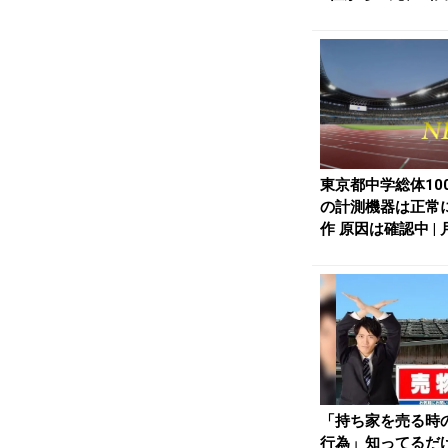
が2冠「...
東京都中学総体10
の計測機器は正常
作 原因は確認中 | 
nlin...
「持ち家を売る時
行為」知ってるだ