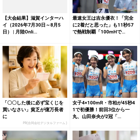
【大会結果】滋賀インターハ
最速女王は吉永優衣！「完全
イ（2026年7月30日～8月5
に2着だと思った」も11秒57
日） | 月陸Onli...
で熱戦制覇「100mHで...
「〇〇した後に必ず宝くじを
女子4×100mR・市柏が45秒4
買いなさい」貧乏が億万長者
1で初優勝！前回3位から一
に
丸、山田奈央が2冠「...
PR(合同会社デジタルファーム )