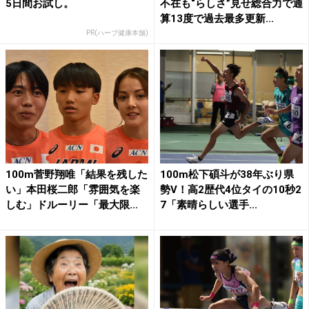
5日間お試し。
不在も“らしさ”見せ総合力で通
算13度で過去最多更新...
PR(ハーブ健康本舗)
100m菅野翔唯「結果を残した
100m松下碩斗が38年ぶり県
い」本田桜二郎「雰囲気を楽
勢V！高2歴代4位タイの10秒2
しむ」ドルーリー「最大限...
7「素晴らしい選手...