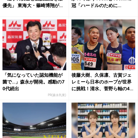
優先」 東海大・篠崎博翔が...
冠「ハードルのために...
「気になっていた認知機能が
後藤大樹、久保凛、古賀ジェ
菌で…」森永が開発。感動の7
レミーら日本のホープが世界
0代続出
に挑戦！清水、菅野ら軸の4
継...
PR(森永乳業)