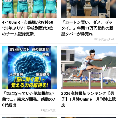
4×100mR・市船橋が39秒60
『カートン買い、ダメ。ゼッ
で3年ぶりV！学校別歴代3位
タイ。』年間11万円節約の新
のチーム記録更新、...
型タバコが爆売れ
PR(株式会社HAL)
「気になっていた認知機能が
2026高校最新ランキング【男
菌で…」森永が開発。感動の7
子】 | 月陸Online｜月刊陸上競
0代続出
技
PR(森永乳業)