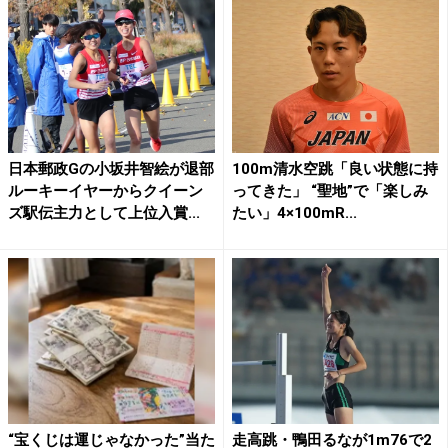
日本郵政Gの小坂井智絵が退部
100m清水空跳「良い状態に持
ルーキーイヤーからクイーン
ってきた」 “聖地”で「楽しみ
ズ駅伝主力として上位入賞...
たい」4×100mR...
“宝くじは運じゃなかった”当た
走高跳・鴨田るなが1m76で2