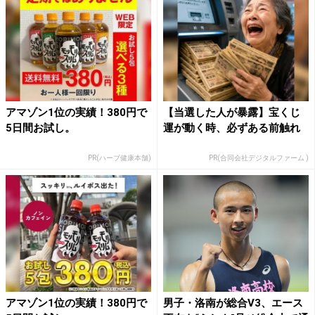
アマゾン1位の実績！380円で
【当選した人が暴露】宝くじ
5日間お試し。
運が動く時、必ずある前触れ
PR(ハーブ健康本舗)
PR(合同会社デジタルファーム )
アマゾン1位の実績！380円で
男子・洛南が総合V3、エース