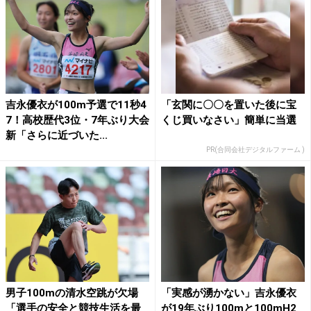
吉永優衣が100m予選で11秒4
「玄関に〇〇を置いた後に宝
7！高校歴代3位・7年ぶり大会
くじ買いなさい」簡単に当選
新「さらに近づいた...
PR(合同会社デジタルファーム )
男子100mの清水空跳が欠場
「実感が湧かない」吉永優衣
「選手の安全と競技生活を最
が19年ぶり100mと100mH2