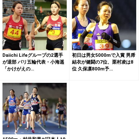
Daiichi Lifeグループの2選手
初日は男女5000mで入賞 男乕
が退部 パリ五輪代表・小海遥
結衣が健闘の7位、栗村凌は8
「かけがえの...
位 久保凛800m予...