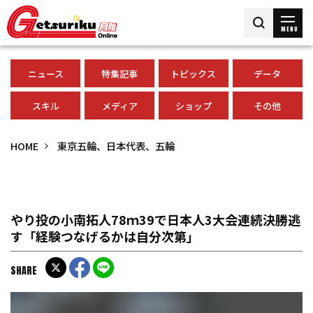
MENU
ニュース
特集記事
トピックス
データ
スキル
メディア
ショップ
その他
HOME
東京五輪、日本代表、五輪
やり投の小南拓人78ｍ39で日本人3大会連続決勝逃
す「経験つなげるかは自分次第」
SHARE