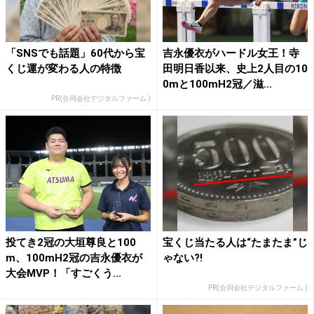
「SNSでも話題」60代から宝
吉永優衣がハードル女王！寺
くじ運が変わる人の特徴
田明日香以来、史上2人目の10
0mと100mH2冠／滋...
PR(合同会社デジタルファーム )
投てき2冠の大垣尊良と100
宝くじ当たる人は“たまたま”じ
m、100mH2冠の吉永優衣が
ゃない?!
大会MVP！「すごくう...
PR(合同会社デジタルファーム )