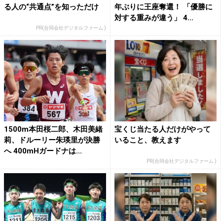
る人の“共通点”を知っただけ
年ぶりに王座奪還！ 「優勝に
対する重みが違う」 4...
PR(合同会社デジタルファーム )
1500m本田桜二郎、木田美緒
宝くじ当たる人だけがやって
莉、ドルーリー朱瑛里が決勝
いること、教えます
へ 400mHガードナは...
PR(合同会社デジタルファーム )