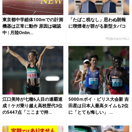
東京都中学総体100mでの計測
「たばこ税なし」思わぬ朗報
機器は正常に動作 原因は確認
に喫煙者が群がる新型タバコ
中 | 月陸Onlin...
PR(株式会社HAL)
江口美玲が七種6人目の連覇達
5000ｍボイ・ビリス大会新 吉
成！ケガ乗り越え高校歴代3位
田星は日本人最高タイムも2位
の5447点「ここまで持...
に「とても悔しい」 ...