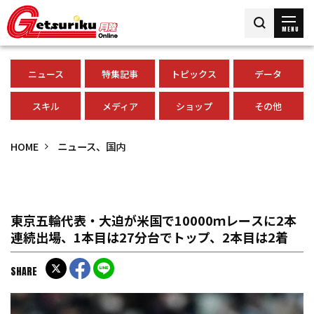
MENU
ニュース
特集記事
トピックス
データ
スキル
メディア
ショップ
その他
HOME
ニュース、国内
東京五輪代表・大迫が米国で10000ｍレースに2本
連続出場、1本目は27分台でトップ、2本目は2着
SHARE