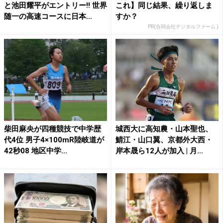
と池田耀平がエントリー!! 世界
これ】同じ結果、繰り返しま
随一の高速コースに日本...
すか？
PR(合同会社デジタルファーム )
柴田麻央が四種競技で中学歴
城西大に高知農・山本聖也、
代4位 男子4×100mR陸岐道が
鯖江・山口翼、京都外大西・
42秒08 地区中学...
岸本晟ら12人が加入 | 月...