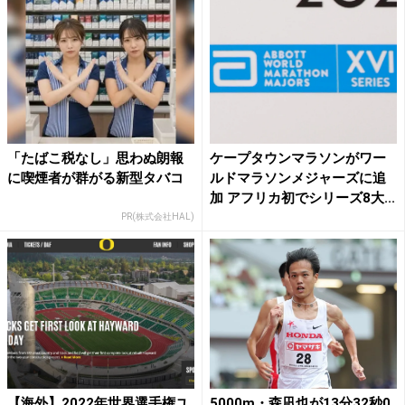
「たばこ税なし」思わぬ朗報
ケープタウンマラソンがワー
に喫煙者が群がる新型タバコ
ルドマラソンメジャーズに追
加 アフリカ初でシリーズ8大...
PR(株式会社HAL)
【海外】2022年世界選手権ユ
5000m・森凪也が13分32秒0