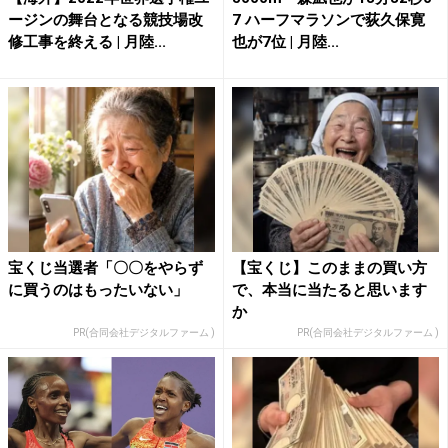
ージンの舞台となる競技場改
7 ハーフマラソンで荻久保寛
修工事を終える | 月陸...
也が7位 | 月陸...
宝くじ当選者「〇〇をやらず
【宝くじ】このままの買い方
に買うのはもったいない」
で、本当に当たると思います
か
PR(合同会社デジタルファーム )
PR(合同会社デジタルファーム )