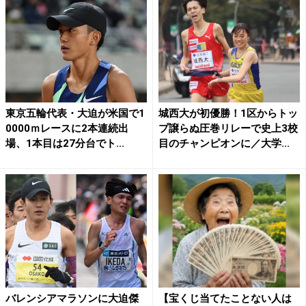
東京五輪代表・大迫が米国で1
城西大が初優勝！1区からトッ
0000ｍレースに2本連続出
プ譲らぬ圧巻リレーで史上3校
場、1本目は27分台でト...
目のチャンピオンに／大学...
バレンシアマラソンに大迫傑
【宝くじ当てたことない人は