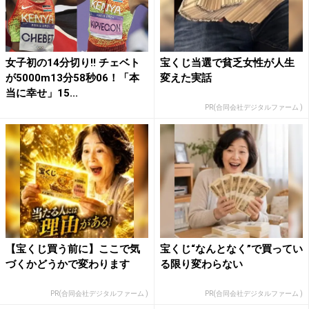
女子初の14分切り!! チェベト
宝くじ当選で貧乏女性が人生
が5000m13分58秒06！「本
変えた実話
当に幸せ」15...
PR(合同会社デジタルファーム )
【宝くじ買う前に】ここで気
宝くじ“なんとなく”で買ってい
づくかどうかで変わります
る限り変わらない
PR(合同会社デジタルファーム )
PR(合同会社デジタルファーム )