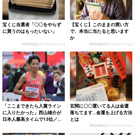
宝くじ当選者「〇〇をやらず
【宝くじ】このままの買い方
に買うのはもったいない」
で、本当に当たると思います
か
PR(合同会社デジタルファーム )
PR(合同会社デジタルファーム )
「ここまできたら入賞ライン
玄関に〇〇置いてる人は金運
に入りたかった」西山雄介が
落ちてます…金運を上げる方法
日本人最高タイムで13位／
とは
世...
PR(合同会社デジタルファーム )