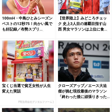
100mH・中島ひとみシーズン
【世界陸上】みどころチェッ
ベストの12秒75！向かい風で
ク 史上3人目の連覇目指す山
も好記録／布勢スプリ...
西 男女マラソンは上位に食...
宝くじ当選で貧乏女性が人生
クローズアップ／エース大迫
変えた実話
傑が挑む現役最後のマラソン
「終わった後に頑張りきった
と...
PR(合同会社デジタルファーム )