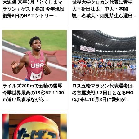
大迫傑 来年3月「とくしまマ
世界大学クロカン代表に青学
ラソン」ゲスト参加 今年現役
大・折田壮太、中大・本間
復帰6日のNYエントリー...
颯、名城大・細見芽生ら選出
イ...
ライルズ200ｍで五輪の雪辱
ロス五輪マラソン代表選考は
今季世界最高の19秒52！100
名古屋決戦！3回目となるMG
ｍ追い風参考ながら...
Cは来年10月3日に愛知が...