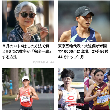
８月のロト6はこの方法で買
東京五輪代表・大迫傑が米国
え!!６つの数字が『完全一致』
で10000ｍに出場、27分56秒
する方法
44でトップ | 月...
PR(株式会社MURA)