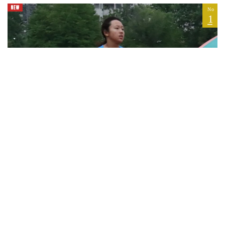
2026.08.07
柴田麻央が四種競技で中学歴代4位 男子4×100mR陸
岐道が42秒08 地区中学で好記録続出