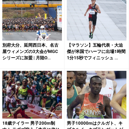
別府大分、延岡西日本、名古
【マラソン】五輪代表・大迫
屋ウィメンズの3大会がMGC
傑が米国でハーフに出場1時間
シリーズに加盟 | 月陸O...
1分15秒でフィニッシュ ...
18歳テイラー 男子200m制
男子10000mはクルガト、キ