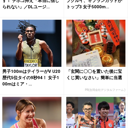
す！ テボゴ抑え「本当に信じ
プクルイ、キプランガットが
られない」／DLユージ...
トップ3 女子5000m...
男子100mはテイラーがV U20
「玄関に〇〇を置いた後に宝
歴代5位タイの9秒94！ 女子1
くじ買いなさい」簡単に当選
00mはミア・...
PR(合同会社デジタルファーム )